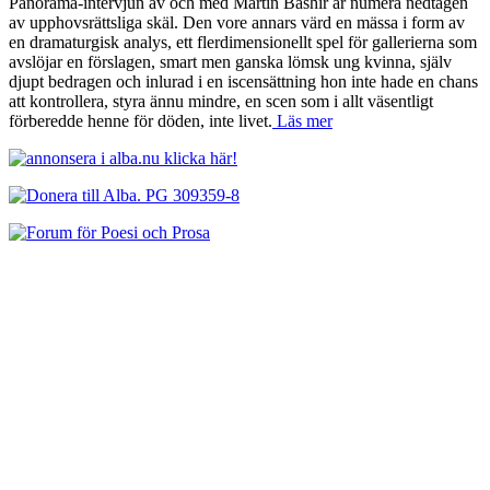
Panorama-intervjun av och med Martin Bashir är numera nedtagen
av upphovsrättsliga skäl. Den vore annars värd en mässa i form av
en dramaturgisk analys, ett flerdimensionellt spel för gallerierna som
avslöjar en förslagen, smart men ganska lömsk ung kvinna, själv
djupt bedragen och inlurad i en iscensättning hon inte hade en chans
att kontrollera, styra ännu mindre, en scen som i allt väsentligt
förberedde henne för döden, inte livet.
Läs mer