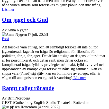
läggning. Det är lätt att hålla med om och två nya filmer beskriver
båda vilken smärta som förorsakas av yttre påbud och inre tvång.
Läs mer
Om jaget och Gud
Av Anna Nygren
[7 juli, 2023]
Essä
Att försöka vara ett jag, och att samtidigt försöka att inte bli för
jagcentrerad. Jaget är en fråga för religionen, för filosofin, för
politiken, för ja, för jaget. Det är lätt att säga att dagens kulturklimat
är för personfixerat, och det är sant, men det är också en
komplicerad fråga, fylld av privilegier och makt, fylld av tvivel och
upplösanden av krampaktiga försök att hålla sig samman. Kan en
slippa vara (i/med) sig själv, kan en bli mindre av ett ego, eller är
vägen till antiegoismen en egoistisk vandring?
Läs mer
Rappt roligt rörande
Av Britt Nordberg
GEST (Gothenburg English Studio Theatre) - Rotterdam
[4 april, 2022]