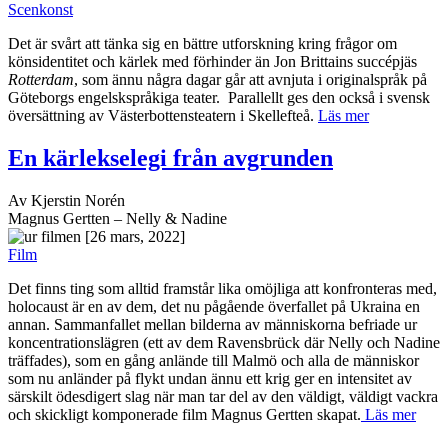
Scenkonst
Det är svårt att tänka sig en bättre utforskning kring frågor om
könsidentitet och kärlek med förhinder än Jon Brittains succépjäs
Rotterdam
, som ännu några dagar går att avnjuta i originalspråk på
Göteborgs engelskspråkiga teater.
Parallellt ges den också i svensk
översättning av Västerbottensteatern i Skellefteå.
Läs mer
En kärlekselegi från avgrunden
Av Kjerstin Norén
Magnus Gertten – Nelly & Nadine
[26 mars, 2022]
Film
Det finns ting som alltid framstår lika omöjliga att konfronteras med,
holocaust är en av dem, det nu pågående överfallet på Ukraina en
annan. Sammanfallet mellan bilderna av människorna befriade ur
koncentrationslägren (ett av dem Ravensbrück där Nelly och Nadine
träffades), som en gång anlände till Malmö och alla de människor
som nu anländer på flykt undan ännu ett krig ger en intensitet av
särskilt ödesdigert slag när man tar del av den väldigt, väldigt vackra
och skickligt komponerade film Magnus Gertten skapat.
Läs mer