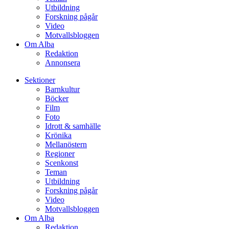
Utbildning
Forskning pågår
Video
Motvallsbloggen
Om Alba
Redaktion
Annonsera
Sektioner
Barnkultur
Böcker
Film
Foto
Idrott & samhälle
Krönika
Mellanöstern
Regioner
Scenkonst
Teman
Utbildning
Forskning pågår
Video
Motvallsbloggen
Om Alba
Redaktion