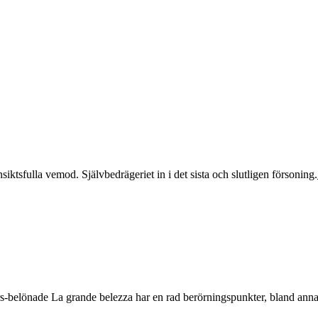
iktsfulla vemod. Självbedrägeriet in i det sista och slutligen försoning.
belönade La grande belezza har en rad berörningspunkter, bland annat f