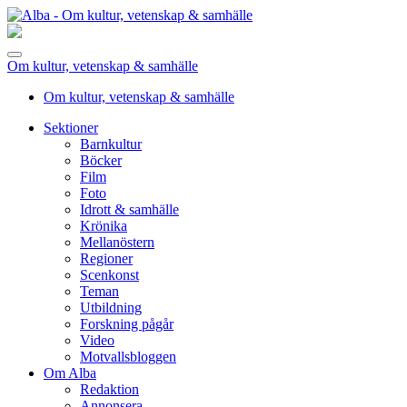
Om kultur, vetenskap & samhälle
Om kultur, vetenskap & samhälle
Sektioner
Barnkultur
Böcker
Film
Foto
Idrott & samhälle
Krönika
Mellanöstern
Regioner
Scenkonst
Teman
Utbildning
Forskning pågår
Video
Motvallsbloggen
Om Alba
Redaktion
Annonsera