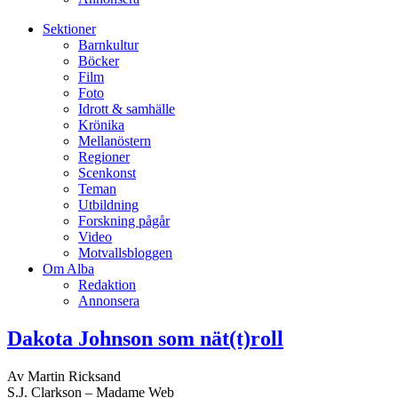
Sektioner
Barnkultur
Böcker
Film
Foto
Idrott & samhälle
Krönika
Mellanöstern
Regioner
Scenkonst
Teman
Utbildning
Forskning pågår
Video
Motvallsbloggen
Om Alba
Redaktion
Annonsera
Dakota Johnson som nät(t)roll
Av Martin Ricksand
S.J. Clarkson – Madame Web