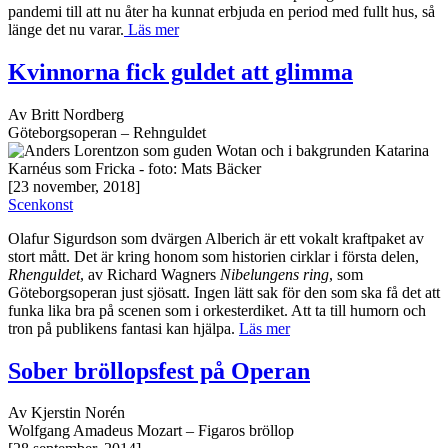
pandemi till att nu åter ha kunnat erbjuda en period med fullt hus, så
länge det nu varar.
Läs mer
Kvinnorna fick guldet att glimma
Av Britt Nordberg
Göteborgsoperan – Rehnguldet
[23 november, 2018]
Scenkonst
Olafur Sigurdson som dvärgen Alberich är ett vokalt kraftpaket av
stort mått. Det är kring honom som historien cirklar i första delen,
Rhenguldet
, av Richard Wagners
Nibelungens ring
, som
Göteborgsoperan just sjösatt. Ingen lätt sak för den som ska få det att
funka lika bra på scenen som i orkesterdiket. Att ta till humorn och
tron på publikens fantasi kan hjälpa.
Läs mer
Sober bröllopsfest på Operan
Av Kjerstin Norén
Wolfgang Amadeus Mozart – Figaros bröllop