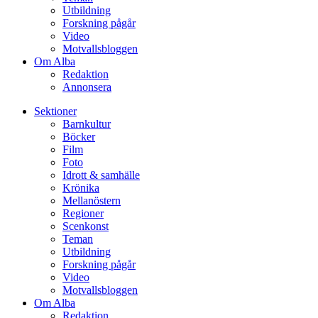
Utbildning
Forskning pågår
Video
Motvallsbloggen
Om Alba
Redaktion
Annonsera
Sektioner
Barnkultur
Böcker
Film
Foto
Idrott & samhälle
Krönika
Mellanöstern
Regioner
Scenkonst
Teman
Utbildning
Forskning pågår
Video
Motvallsbloggen
Om Alba
Redaktion