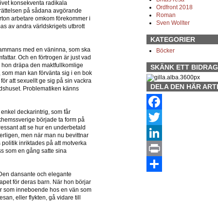
ivet konsekventa radikala
Ordfront 2018
 berättelsen på sådana avgörande
Roman
arton arbetare omkom förekommer i
Sven Wollter
s av andra världskrigets utbrott
KATEGORIER
illsammans med en väninna, som ska
Böcker
attar. Och en förtrogen är just vad
r hon dräpa den maktfullkomlige
SKÄNK ETT BIDRAG 
, som man kan förvänta sig i en bok
 för att sexuellt ge sig på sin vackra
DELA DEN HÄR ART
tadshuset. Problematiken känns
 enkel deckarintrig, som får
Facebook
khemssverige började ta form på
ntressant att se hur en underbetald
Twitter
erligen, men när man nu bevittnar
politik inriktades på att motverka
LinkedIn
s som en gång satte sina
Print
. Den dansante och elegante
Dela
kapet för deras barn. När hon börjar
nar som inneboende hos en vän som
n, eller flykten, gå vidare till