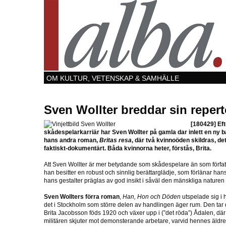
OM KULTUR, VETENSKAP & SAMHÄLLE
Sven Wollter breddar sin repert
[180429]
Eft
skådespelarkarriär har Sven Wollter på gamla dar inlett en ny
hans andra roman,
Britas resa
, där två kvinnoöden skildras, de
faktiskt-dokumentärt. Båda kvinnorna heter, förstås, Brita.
Att Sven Wollter är mer betydande som skådespelare än som författ
han besitter en robust och sinnlig berättarglädje, som förlänar ha
hans gestalter präglas av god insikt i såväl den mänskliga naturen 
Sven Wollters förra roman
,
Han, Hon och Döden
utspelade sig i 
det i Stockholm som större delen av handlingen äger rum. Den tar d
Brita Jacobsson föds 1920 och växer upp i (”det röda”) Ådalen, där
militären skjuter mot demonsterande arbetare, varvid hennes äldre