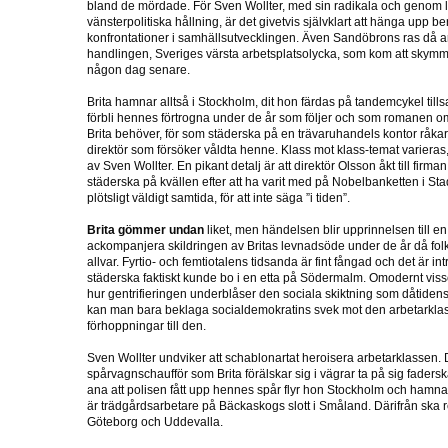
bland de mördade. För Sven Wollter, med sin radikala och genom l
vänsterpolitiska hållning, är det givetvis självklart att hänga upp
konfrontationer i samhällsutvecklingen. Även Sandöbrons ras då 
handlingen, Sveriges värsta arbetsplatsolycka, som kom att skymma
någon dag senare.
Brita hamnar alltså i Stockholm, dit hon färdas på tandemcykel t
förbli hennes förtrogna under de år som följer och som romanen omf
Brita behöver, för som städerska på en trävaruhandels kontor råka
direktör som försöker våldta henne. Klass mot klass-temat varieras
av Sven Wollter. En pikant detalj är att direktör Olsson åkt till firman
städerska på kvällen efter att ha varit med på Nobelbanketten i S
plötsligt väldigt samtida, för att inte säga ”i tiden”.
Brita gömmer undan
liket, men händelsen blir upprinnelsen till en
ackompanjera skildringen av Britas levnadsöde under de år då fol
allvar. Fyrtio- och femtiotalens tidsanda är fint fångad och det är i
städerska faktiskt kunde bo i en etta på Södermalm. Omodernt viss
hur gentrifieringen underblåser den sociala skiktning som dåtidens 
kan man bara beklaga socialdemokratins svek mot den arbetarklas
förhoppningar till den.
Sven Wollter undviker att schablonartat heroisera arbetarklassen
spårvagnschaufför som Brita förälskar sig i vägrar ta på sig faders
ana att polisen fått upp hennes spår flyr hon Stockholm och ham
är trädgårdsarbetare på Bäckaskogs slott i Småland. Därifrån ska resa
Göteborg och Uddevalla.