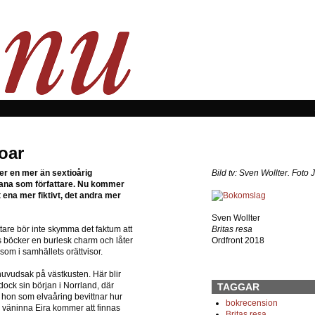
oar
er en mer än sextioårig
Bild tv: Sven Wollter. Foto
 bana som författare. Nu kommer
t ena mer fiktivt, det andra mer
Sven Wollter
are bör inte skymma det faktum att
Britas resa
ns böcker en burlesk charm och låter
Ordfront 2018
som i samhällets orättvisor.
huvudsak på västkusten. Här blir
ock sin början i Norrland, där
TAGGAR
 hon som elvaåring bevittnar hur
bokrecension
 väninna Eira kommer att finnas
Britas resa