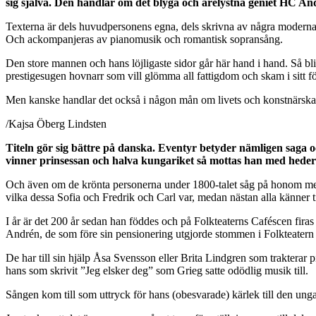
sig själva. Den handlar om det blyga och ärelystna geniet HC And
Texterna är dels huvudpersonens egna, dels skrivna av några moderna 
Och ackompanjeras av pianomusik och romantisk sopransång.
Den store mannen och hans löjligaste sidor går här hand i hand. Så bli
prestigesugen hovnarr som vill glömma all fattigdom och skam i sitt f
Men kanske handlar det också i någon mån om livets och konstnärskapet
/Kajsa Öberg Lindsten
Titeln gör sig bättre på danska. Eventyr betyder nämligen saga oc
vinner prinsessan och halva kungariket så mottas han med heder
Och även om de krönta personerna under 1800-talet såg på honom med vän
vilka dessa Sofia och Fredrik och Carl var, medan nästan alla känner til
I år är det 200 år sedan han föddes och på Folkteaterns Caféscen fi
Andrén, de som före sin pensionering utgjorde stommen i Folkteatern 
De har till sin hjälp Åsa Svensson eller Brita Lindgren som trakterar 
hans som skrivit ”Jeg elsker deg” som Grieg satte odödlig musik till.
Sången kom till som uttryck för hans (obesvarade) kärlek till den ung