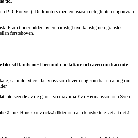
s tid.
 och P.O. Enqvist). De framförs med entusiasm och glimten i ögonvrån.
isk. Fram träder bilden av en barnsligt överkänslig och gränslöst
ellan furstehoven.
e blir sitt lands mest berömda författare och även om han inte
are, så är det ytterst få av oss som lever i dag som har en aning om
äder.
t glatt återseende av de gamla scenrävarna Eva Hermansson och Sven
erättare. Hans skrev också dikter och alla kanske inte vet att det är