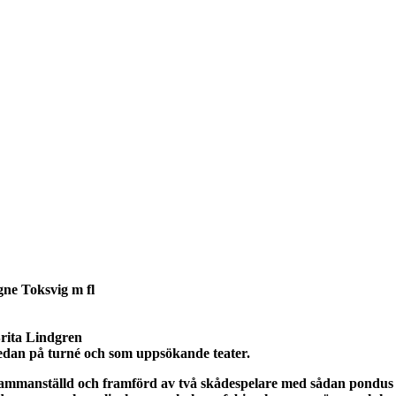
gne Toksvig m fl
rita Lindgren
 sedan på turné och som uppsökande teater.
 sammanställd och framförd av två skådespelare med sådan pondus