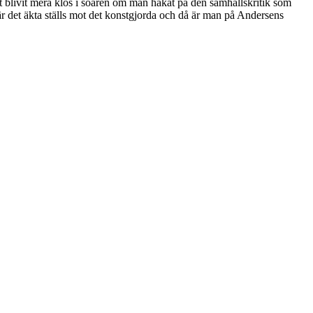
et blivit mera klös i soarén om man hakat på den samhällskritik som
r det äkta ställs mot det konstgjorda och då är man på Andersens