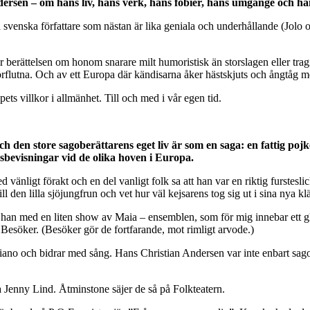
ersen – om hans liv, hans verk, hans fobier, hans umgänge och han
svenska författare som nästan är lika geniala och underhållande (Jolo
r berättelsen om honom snarare milt humoristisk än storslagen eller trag
örflutna. Och av ett Europa där kändisarna åker hästskjuts och ångtåg m
s villkor i allmänhet. Till och med i vår egen tid.
h den store sagoberättarens eget liv är som en saga: en fattig pojk
sbevisningar vid de olika hoven i Europa.
ligt förakt och en del vanligt folk sa att han var en riktig fursteslick
l den lilla sjöjungfrun och vet hur väl kejsarens tog sig ut i sina nya kl
ras han med en liten show av Maia – ensemblen, som för mig innebar et
Besöker. (Besöker gör de fortfarande, mot rimligt arvode.)
piano och bidrar med sång. Hans Christian Andersen var inte enbart sagob
a Jenny Lind. Åtminstone säjer de så på Folkteatern.