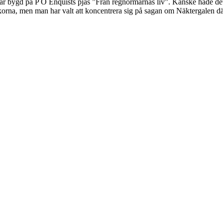
lar är bygd på P O Enquists pjäs ”Från regnormarnas liv”. Kanske hade d
korna, men man har valt att koncentrera sig på sagan om Näktergalen dä