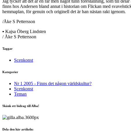
Jag tycker att det är en rar men något tunn föreställning, som till de
finns hos Andersen bland annat i historian om Flickan med svavelstic
hemmaplan, för genuin och originell det är han nästan rakt igenom.
/Åke S Pettersson
▪ Kajsa Öberg Lindsten
/ Åke S Pettersson
Taggar
Scenkonst
Kategorier
Nr 1 2005 - Finns det någon världskultur?
Scenkonst
Teman
Skänk ett bidrag till Alba!
Dela den här artikeln: