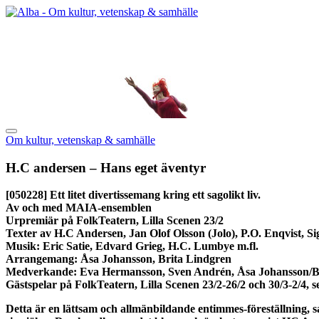
Om kultur, vetenskap & samhälle
H.C andersen – Hans eget äventyr
[050228]
Ett litet divertissemang kring ett sagolikt liv.
Av och med MAIA-ensemblen
Urpremiär på FolkTeatern, Lilla Scenen 23/2
Texter av H.C Andersen, Jan Olof Olsson (Jolo), P.O. Enqvist, Si
Musik: Eric Satie, Edvard Grieg, H.C. Lumbye m.fl.
Arrangemang: Åsa Johansson, Brita Lindgren
Medverkande: Eva Hermansson, Sven Andrén, Åsa Johansson/B
Gästspelar på FolkTeatern, Lilla Scenen 23/2-26/2 och 30/3-2/4,
Detta är en lättsam och allmänbildande entimmes-föreställning,