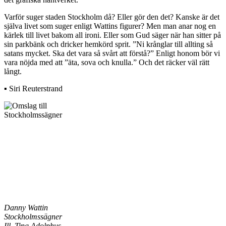
Varför suger staden Stockholm då? Eller gör den det? Kanske är det
själva livet som suger enligt Wattins figurer? Men man anar nog en
kärlek till livet bakom all ironi. Eller som Gud säger när han sitter på
sin parkbänk och dricker hemkörd sprit. ”Ni krånglar till allting så
satans mycket. Ska det vara så svårt att förstå?” Enligt honom bör vi
vara nöjda med att ”äta, sova och knulla.” Och det räcker väl rätt
långt.
▪ Siri Reuterstrand
Danny Wattin
Stockholmssägner
Ill. Ting Adolphus