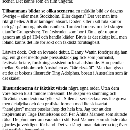
scener. Det känns som en film ungefär.
Tillsammans bildar se olika scenerna
en märklig bild av dagens
Sverige – eller mest Stockholm. Eller dagens? Det vet man inte
riktigt heller. Allt är tämligen absurt. Döden sitter i sitt fula kontor
och går på omorganisationsmöten. Tomten bor ensam ute i skogen
utanför Grängesberg. Tonårsbruden som bor i Järna gör uppror
genom att gå på HM och handla kläder. Bitvis är det riktigt kul, men
ibland känns det lite för sökt och faktiskt förutsägbart.
Läsvärt dock. Och en lovande debut. Danny Wattin försörjer sig han
sig, enligt det medföljade pressutskick jag fick som journalist,
festivalarbetare, forskningsassistent och salladsbonde. Han pendlar
mellan Stockholm och Australien av ”kärleksskäl”. Man kan gissa
att det är bokens illustratör Ting Adolphus, bosatt i Australien som är
det skälet.
Illustrationerna är faktiskt värda
några egna rader. Utan dem
vore boken klart mindre intressant. De skapar en stämning och
förväntan som texterna fyller väl. Stilen är serietecknarens lite grova
men detaljrika och den grafiska formen med lite skissartat
”handgjort” maner pusslar ihop det hela bra. Jag tror att den
inspirerats av Tage Danielssons och Per Åhlins Mannen som slutade
röka. De påminner om varandra i stil. Fast Mannen som slutade röka
gjordes ju verkligen för hand. Det var långt innan datorerna tog över
det grafiska hantverket.