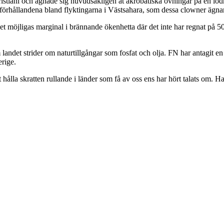
stiani och ägnade sig huvudsakligen åt akrobatiska övningar på en lodr
 förhållandena bland flyktingarna i Västsahara, som dessa clowner ägna
det möjligas marginal i brännande ökenhetta där det inte har regnat på 50
andet strider om naturtillgångar som fosfat och olja. FN har antagit en 
erige.
 hålla skratten rullande i länder som få av oss ens har hört talats om. Ha