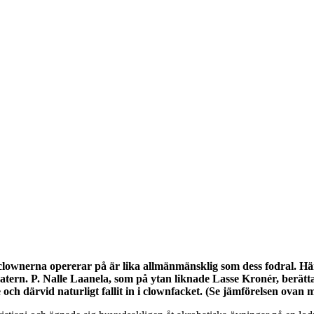
clownerna opererar på är lika allmänmänsklig som dess fodral. Hä
tern. P. Nalle Laanela, som på ytan liknade Lasse Kronér, berättad
e och därvid naturligt fallit in i clownfacket. (Se jämförelsen ovan