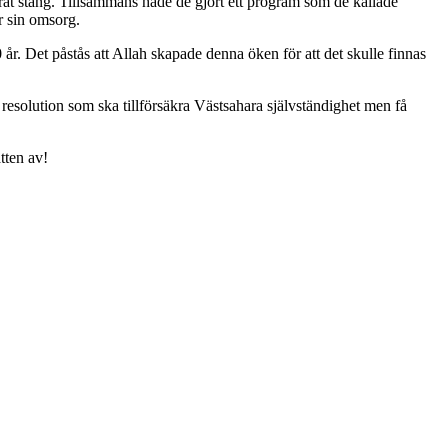
ät stång. Tillsammans hade de gjort ett program som de kallade
r sin omsorg.
 år. Det påstås att Allah skapade denna öken för att det skulle finnas
resolution som ska tillförsäkra Västsahara självständighet men få
tten av!