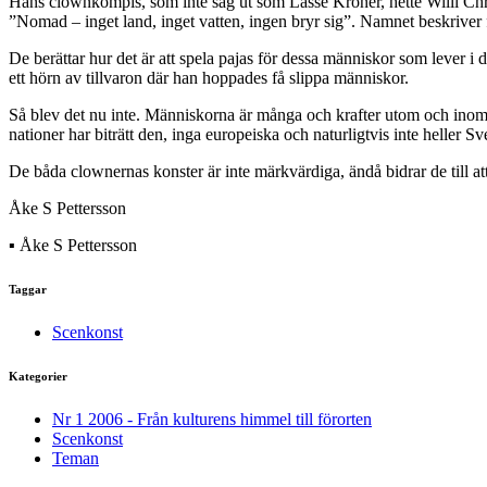
Hans clownkompis, som inte såg ut som Lasse Kronér, hette Willi Chri
”Nomad – inget land, inget vatten, ingen bryr sig”. Namnet beskriver
De berättar hur det är att spela pajas för dessa människor som lever i 
ett hörn av tillvaron där han hoppades få slippa människor.
Så blev det nu inte. Människorna är många och krafter utom och inom l
nationer har biträtt den, inga europeiska och naturligtvis inte heller Sv
De båda clownernas konster är inte märkvärdiga, ändå bidrar de till att
Åke S Pettersson
▪ Åke S Pettersson
Taggar
Scenkonst
Kategorier
Nr 1 2006 - Från kulturens himmel till förorten
Scenkonst
Teman