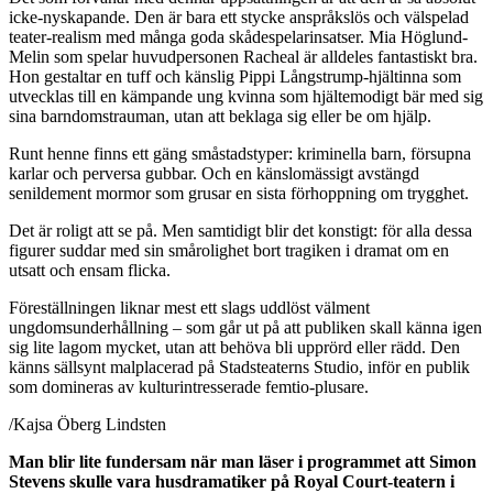
icke-nyskapande. Den är bara ett stycke anspråkslös och välspelad
teater-realism med många goda skådespelarinsatser. Mia Höglund-
Melin som spelar huvudpersonen Racheal är alldeles fantastiskt bra.
Hon gestaltar en tuff och känslig Pippi Långstrump-hjältinna som
utvecklas till en kämpande ung kvinna som hjältemodigt bär med sig
sina barndomstrauman, utan att beklaga sig eller be om hjälp.
Runt henne finns ett gäng småstadstyper: kriminella barn, försupna
karlar och perversa gubbar. Och en känslomässigt avstängd
senildement mormor som grusar en sista förhoppning om trygghet.
Det är roligt att se på. Men samtidigt blir det konstigt: för alla dessa
figurer suddar med sin smårolighet bort tragiken i dramat om en
utsatt och ensam flicka.
Föreställningen liknar mest ett slags uddlöst välment
ungdomsunderhållning – som går ut på att publiken skall känna igen
sig lite lagom mycket, utan att behöva bli upprörd eller rädd. Den
känns sällsynt malplacerad på Stadsteaterns Studio, inför en publik
som domineras av kulturintresserade femtio-plusare.
/Kajsa Öberg Lindsten
Man blir lite fundersam när man läser i programmet att Simon
Stevens skulle vara husdramatiker på Royal Court-teatern i