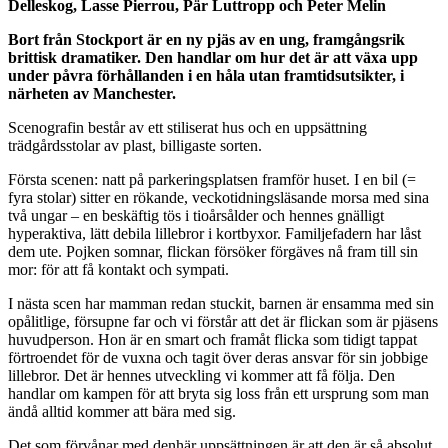
Delleskog, Lasse Pierrou, Pär Luttropp och Peter Melin
Bort från Stockport är en ny pjäs av en ung, framgångsrik
brittisk dramatiker. Den handlar om hur det är att växa upp
under påvra förhållanden i en håla utan framtidsutsikter, i
närheten av Manchester.
Scenografin består av ett stiliserat hus och en uppsättning
trädgårdsstolar av plast, billigaste sorten.
Första scenen: natt på parkeringsplatsen framför huset. I en bil (=
fyra stolar) sitter en rökande, veckotidningsläsande morsa med sina
två ungar – en beskäftig tös i tioårsålder och hennes gnälligt
hyperaktiva, lätt debila lillebror i kortbyxor. Familjefadern har låst
dem ute. Pojken somnar, flickan försöker förgäves nå fram till sin
mor: för att få kontakt och sympati.
I nästa scen har mamman redan stuckit, barnen är ensamma med sin
opålitlige, försupne far och vi förstår att det är flickan som är pjäsens
huvudperson. Hon är en smart och framåt flicka som tidigt tappat
förtroendet för de vuxna och tagit över deras ansvar för sin jobbige
lillebror. Det är hennes utveckling vi kommer att få följa. Den
handlar om kampen för att bryta sig loss från ett ursprung som man
ändå alltid kommer att bära med sig.
Det som förvånar med denhär uppsättningen är att den är så absolut