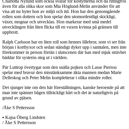
Charlotta Nylund som också svarar för kostymerna och då rimligtvis
även för alla olika skor som Mia Höglund-Melin använder för att
visa att nu byter hon av miljö och tid. Hon har den genomgående
rollen som dottern och hon spelar den utomordentligt skickligt,
växer, mognar och utvecklas. Hon markerar med små medel
utvecklingen från liten flicka till en vuxen kvinna på gränsen till
uppbrott.
Ralph Carlsson har en liten roll som hennes lillebror, som vi ser från
början i kortbyxor och sedan ständigt dyker upp i samtalen, men inte
förekommer in person förrän i slutscenen där han med mjuk strävhet
bäddar för systerns steg ut i världen.
Pär Luttrop övertygar som den snälla pojken och Lasse Pierrou
spelar med bravur den misstänksamme äkta mannen medan Marie
Delleskog och Peter Melin kompletterar i olika mindre roller.
Det sjunger inte om den här föreställningen, kanske beroende på att
man inte spänner bågen tillräckligt hårt och det är naturligtvis på
grund av pjäsen.
/Åke S Pettersson
▪ Kajsa Öberg Lindsten
/ Åke S Pettersson