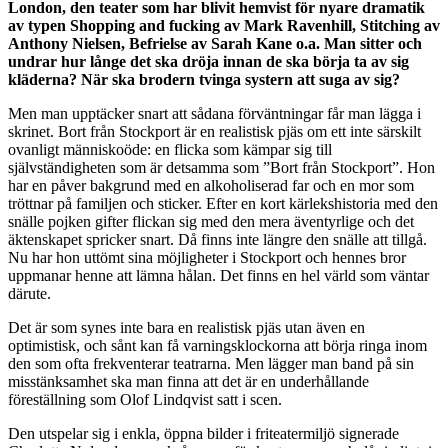
London, den teater som har blivit hemvist för nyare dramatik
av typen Shopping and fucking av Mark Ravenhill, Stitching av
Anthony Nielsen, Befrielse av Sarah Kane o.a. Man sitter och
undrar hur långe det ska dröja innan de ska börja ta av sig
kläderna? När ska brodern tvinga systern att suga av sig?
Men man upptäcker snart att sådana förväntningar får man lägga i
skrinet. Bort från Stockport är en realistisk pjäs om ett inte särskilt
ovanligt människoöde: en flicka som kämpar sig till
självständigheten som är detsamma som ”Bort från Stockport”. Hon
har en påver bakgrund med en alkoholiserad far och en mor som
tröttnar på familjen och sticker. Efter en kort kärlekshistoria med den
snälle pojken gifter flickan sig med den mera äventyrlige och det
äktenskapet spricker snart. Då finns inte längre den snälle att tillgå.
Nu har hon uttömt sina möjligheter i Stockport och hennes bror
uppmanar henne att lämna hålan. Det finns en hel värld som väntar
därute.
Det är som synes inte bara en realistisk pjäs utan även en
optimistisk, och sånt kan få varningsklockorna att börja ringa inom
den som ofta frekventerar teatrarna. Men lägger man band på sin
misstänksamhet ska man finna att det är en underhållande
föreställning som Olof Lindqvist satt i scen.
Den utspelar sig i enkla, öppna bilder i friteatermiljö signerade