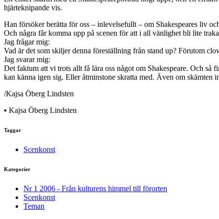
hjärteknipande vis.
Han försöker berätta för oss – inlevelsefullt – om Shakespeares liv och t
Och några får komma upp på scenen för att i all vänlighet bli lite trak
Jag frågar mig:
Vad är det som skiljer denna föreställning från stand up? Förutom cl
Jag svarar mig:
Det faktum att vi trots allt få lära oss något om Shakespeare. Och så f
kan känna igen sig. Eller åtminstone skratta med. Även om skämten in
/Kajsa Öberg Lindsten
▪ Kajsa Öberg Lindsten
Taggar
Scenkonst
Kategorier
Nr 1 2006 - Från kulturens himmel till förorten
Scenkonst
Teman