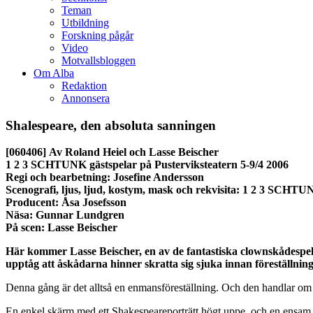
Teman
Utbildning
Forskning pågår
Video
Motvallsbloggen
Om Alba
Redaktion
Annonsera
Shalespeare, den absoluta sanningen
[060406]
Av Roland Heiel och Lasse Beischer
1 2 3 SCHTUNK gästspelar på Pusterviksteatern 5-9/4 2006
Regi och bearbetning: Josefine Andersson
Scenografi, ljus, ljud, kostym, mask och rekvisita: 1 2 3 SCHT
Producent: Åsa Josefsson
Näsa: Gunnar Lundgren
På scen: Lasse Beischer
Här kommer Lasse Beischer, en av de fantastiska clownskådespela
upptåg att åskådarna hinner skratta sig sjuka innan föreställning
Denna gång är det alltså en enmansföreställning. Och den handlar o
En enkel skärm med ett Shakespeareporträtt högt uppe, och en ensam 