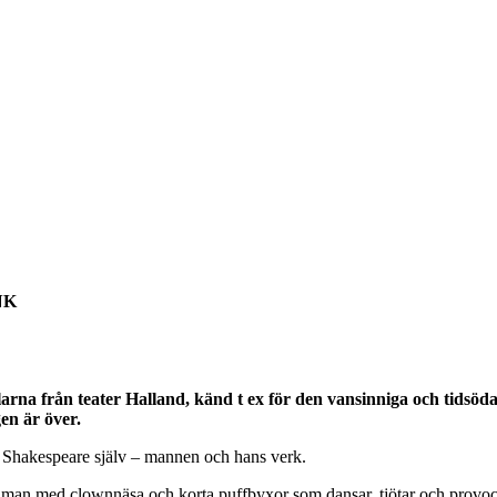
UNK
rna från teater Halland, känd t ex för den vansinniga och tidsöd
en är över.
m Shakespeare själv – mannen och hans verk.
man med clownnäsa och korta puffbyxor som dansar, tjötar och provocer