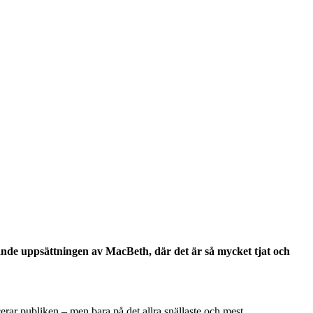
ande uppsättningen av MacBeth, där det är så mycket tjat och
ar publiken – men bara på det allra snällaste och mest