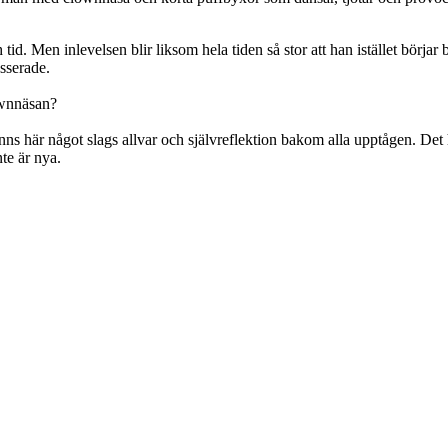
id. Men inlevelsen blir liksom hela tiden så stor att han istället börjar b
asserade.
ownnäsan?
inns här något slags allvar och självreflektion bakom alla upptågen. Det
te är nya.