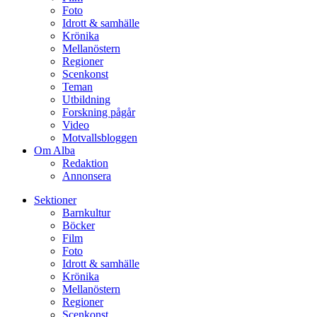
Foto
Idrott & samhälle
Krönika
Mellanöstern
Regioner
Scenkonst
Teman
Utbildning
Forskning pågår
Video
Motvallsbloggen
Om Alba
Redaktion
Annonsera
Sektioner
Barnkultur
Böcker
Film
Foto
Idrott & samhälle
Krönika
Mellanöstern
Regioner
Scenkonst