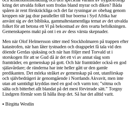
kring det utvalda folket som frodas bland myrar och diken? Båda
spåren är rent förskräckliga och det far rysningar av obehag genom
kroppen när jag drar paralleller till hur boerna i Syd Afrika har
använt sig av det bibliska, gammaltestamentliga temat av det utvalda
folket för att betona ett
Vi
på bekostnad av den svarta befolkningen.
Gemenskapens makt på ont i en av dess värsta skepnader.
Men när Olof Helmersson sitter med Stockholmaren på trappen efter
katastrofen, när han låter tystnaden och dragspelet få tala vid den
döende Gerdas sjuksäng och när han följer med Torvald ut i
storskogen för att se Gud då är det ett vi av annat slag som
framträder, en gemenskap på gott. Och här framträder också en god
själavårdare; de ränderna har inte heller gått ur den gamle
predikanten. Det mörka stråket av gemenskap på ont, utanförskap
och självbedrägeri är genomgående i Norrlands Akvavit, men inte
utan att samtidigt kryddas med en god och varm ton; ”sötma och
sälta och bitterhet allt blandat på det mest förvirrade sätt.” Torgny
Lindgren förmår som få hålla ihop det. Så har det alltid varit.
▪ Birgitta Westlin