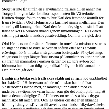
kommer till dig”.
Steget är inte långt från en självutnämnd frälsare till en annan när
Torgny Lindgren låter lokalkorrespondenten för Västerbotten
Kuriren droppa folkminnena av hur Karl den femtonde ärofullt for
fram i bygden i Olof Helmerssons knä med jämna mellanrum. Den
smorde, till konung krönte Karl den femtonde, såg som sitt kall att
frälsa folket i Norrlands inland genom myrdikningen; 1800-talets
satsning på modern landsbygdsutveckling. Och hur bra gick det?
Olof Helmersson fortsätter oförtrutet sin omvända missionsresa trots
en stigande bitter besvikelse över att spåren efter hans ärofulla
erövringar 50 år tillbaka är så gott som bortsopade. På cykel längs
vägar som knappt längre finns utsatta på lantmäteriets kartor tar han
sig fram till människor i ensliga gårdar för att göra avbön och
förkunna hur allt han tidigare predikat är lögn och förbannad dikt.
Och hur bra går det?
Lindgrens bitska och träffsäkra skildring
av självgod uppblåsthet
hos både Olof Helmersson och de människor han befolkar
Västerbottens inland med, är samtidigt uppblandad med en
underbart avväpnande varm humor som gör det omöjligt för mig att
inte ta denne odräglige Olof Helmersson och dessa bitvis dryga
människor till mitt hjärta. Och jag undrar om det är en liknande
hållning Lindgren själv har till arvet av norrländsk frikyrkoväckelse
och kristendomstolkning och den speciella variant av bygdeteologi