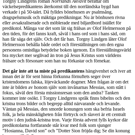
Torgny Lindgrens roman
Norrlands Akvavit
berättar om
väckelsepredikantens återkomst till den norrländska bygd han
verkade i på 50-talet. Då fylldes bönehusen av psalmsång,
dragspelsmusik och mäktiga predikningar. Nu är bönhusen rivna
eller avsakraliserade och möblerade med biljardbord istället för
predikstol. Många var det som lät sig frälsas av Olof Helmersson på
den tiden, för det fanns kraft, såväl i hans ord som i hans säd, om
han får säga det själv. Och det får han. Torgny Lindgen låter Olof
Helmersson behålla både ordet och föreställningen om den egna
personens omistliga betydelse boken igenom. En föreställningsvärld
bra mycket mer seglivad än tron på Jesus Kristus som världens
frälsare och försonare som han nu förkastar och förnekar.
Det går inte att ta miste på predikantens
hängivenhet och iver att
innan det är för sent hinna förkunna förnuftets seger över
kristendomens falska, löjeväckande dogmer. Men frågan är om det
inte är bilden av honom själv som invånarnas Messias, som stått i
fokus, såväl den första missionsresan som den andra? Tanken
kommer inte osökt. I Torgny Lindgrens språk finns bibelns och den
kristna trons bilder och begrepp alltid närvarande och levande.
Väntan på Messias, den smorde konungen som ska befria Israels
folk, ja hela mänskligheten från förtryck och slaveri är ett centralt
motiv i den judisk-kristna tron. Varje första advent fylls kyrkor där
predikstolarna fortfarande står kvar med folk som sjunger
”Hosianna, David son” och ”Dotter Sion fröjda dig; Se din konung