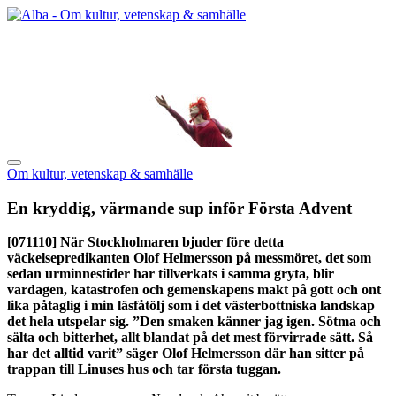
Om kultur, vetenskap & samhälle
En kryddig, värmande sup inför Första Advent
[071110]
När Stockholmaren bjuder före detta
väckelsepredikanten Olof Helmersson på messmöret, det som
sedan urminnestider har tillverkats i samma gryta, blir
vardagen, katastrofen och gemenskapens makt på gott och ont
lika påtaglig i min läsfåtölj som i det västerbottniska landskap
det hela utspelar sig. ”Den smaken känner jag igen. Sötma och
sälta och bitterhet, allt blandat på det mest förvirrade sätt. Så
har det alltid varit” säger Olof Helmersson där han sitter på
trappan till Linuses hus och tar första tuggan.