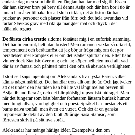
endaste dag men som blir till en längtan han tar med sig till Essen
där han skriver brev på brev till denna Asija och där han bor i tio år
innan han åker tillbaka för att sluta cirklar, det är listor där han
prickar av personer och platser från förr, och det hela avrundas vid
farfar Slavkos grav med rikliga mängder mat och dryck i det
hällande regnet.
De första cirka trettio
sidorna försätter mig i en euforisk stämning.
Det här är enormt, helt utan brister! Men romanen växlar så ofta stil,
temperament och berättarröst att jag börjar fråga mig om det gör
berättelsen mer komplex eller om det istället splittrar den. Efter hand
vinner dock Stanisic över mig och jag köper helheten med allt vad
där är av fantasi och påhitteri mitt i den ofta så absurda verkligheten.
I stort sett sägs ingenting om Aleksandars liv i tyska Essen, vilket
känns något märkligt. Det handlar trots allt om tio år. Och jag tycker
att det under den här tiden kan bli lite väl långt mellan breven till
Asija, ibland flera år, och det blir plötsligt rapsodiskt utdraget. Men
när det fungerar som bäst blandar författaren lättsam burlesk humor
med tungt allvar, vardaglighet och poesi. Språket har mestadels ett
barns naiva tonfall, men även ett vuxet. Och det är en ganska
imponerande debut av den blott 29-årige Sasa Stanisic, som
förresten skrivit på sitt nya språk.
Aleksandar har många härliga idéer. Exempelvis den om