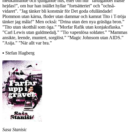
medkännande och sjungande hus, eller om hur ”färdigandet måste
hejdas!”, om hur han istället hyllar ”fortsätteriet” och ”ochså-
vidaret”. ”Jag tänker bli konstnär för Det goda ofulländade!
Plommon utan kärna, floder utan dammar och kamrat Tito i T-tröja
tänker jag måla!” Men också: ”Drina utan den nya gräsliga bron.”
”Tito utan skotthål som öga.” ”Morfar Rafik utan konjaksflaska.”
”Carl Lewis utan guldmedalj.” ”Tio vapenlösa soldater.” ”Mammas
ansikte, leende, muntert, sorglöst.” ”Magic Johnsom utan AIDS.”
”Asija.” ”När allt var bra.”
▪ Stefan Hagberg
Sasa Stanisic