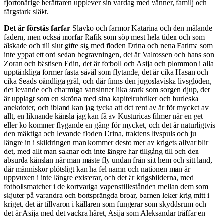
fjortonårige berättaren upplever sin vardag med vänner, familj och
färgstark släkt.
Det är förstås farfar
Slavko och farmor Katarina och den målande
fadern, men också morfar Rafik som söp mest hela tiden och som
älskade och till slut gifte sig med floden Drina och nena Fatima som
inte yppat ett ord sedan begravningen, det är Valrossen och hans son
Zoran och bästisen Edin, det är fotboll och Asija och plommon i alla
upptänkliga former fasta såväl som flytande, det är cika Hasan och
cika Seads oändliga gräl, och där finns den jugoslaviska livsglöden,
det levande och charmiga vansinnet lika stark som sorgen djup, det
är upplagt som en skröna med sina kapitelrubriker och burleska
anekdoter, och ibland kan jag tycka att det rent av är för mycket av
allt, en liknande känsla jag kan få av Kusturicas filmer när en get
eller ko kommer flygande en gång för mycket, och det är naturligtvis
den mäktiga och levande floden Drina, traktens livspuls och ju
längre in i skildringen man kommer desto mer av krigets allvar blir
det, med allt man saknar och inte längre har tillgång till och den
absurda känslan när man måste fly undan från sitt hem och sitt land,
där människor plötsligt kan ha fel namn och nationen man är
uppvuxen i inte längre existerar, och det är krigsbilderna, med
fotbollsmatcher i de kortvariga vapenstillestånden mellan dem som
skjuter på varandra och bortsprängda broar, barnen leker krig mitt i
kriget, det är tillvaron i källaren som fungerar som skyddsrum och
det är Asija med det vackra håret, Asija som Aleksandar träffar en