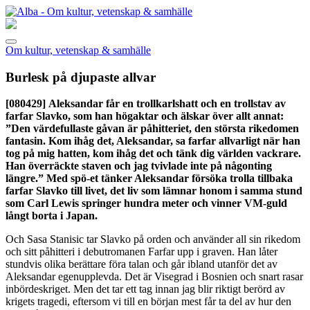
Om kultur, vetenskap & samhälle
Burlesk på djupaste allvar
[080429]
Aleksandar får en trollkarlshatt och en trollstav av
farfar Slavko, som han högaktar och älskar över allt annat:
”Den värdefullaste gåvan är påhitteriet, den största rikedomen
fantasin. Kom ihåg det, Aleksandar, sa farfar allvarligt när han
tog på mig hatten, kom ihåg det och tänk dig världen vackrare.
Han överräckte staven och jag tvivlade inte på någonting
längre.” Med spö-et tänker Aleksandar försöka trolla tillbaka
farfar Slavko till livet, det liv som lämnar honom i samma stund
som Carl Lewis springer hundra meter och vinner VM-guld
långt borta i Japan.
Och Sasa Stanisic tar Slavko på orden och använder all sin rikedom
och sitt påhitteri i debutromanen Farfar upp i graven. Han låter
stundvis olika berättare föra talan och går ibland utanför det av
Aleksandar egenupplevda. Det är Visegrad i Bosnien och snart rasar
inbördeskriget. Men det tar ett tag innan jag blir riktigt berörd av
krigets tragedi, eftersom vi till en början mest får ta del av hur den