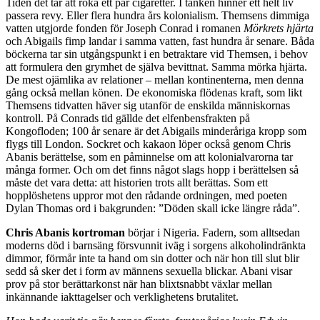
Tiden det tar att röka ett par cigaretter. I tanken hinner ett helt liv
passera revy. Eller flera hundra års kolonialism. Themsens dimmiga
vatten utgjorde fonden för Joseph Conrad i romanen
Mörkrets hjärta
och Abigails fimp landar i samma vatten, fast hundra år senare. Båda
böckerna tar sin utgångspunkt i en betraktare vid Themsen, i behov
att formulera den grymhet de själva bevittnat. Samma mörka hjärta.
De mest ojämlika av relationer – mellan kontinenterna, men denna
gång också mellan könen. De ekonomiska flödenas kraft, som likt
Themsens tidvatten häver sig utanför de enskilda människornas
kontroll. På Conrads tid gällde det elfenbensfrakten på
Kongofloden; 100 år senare är det Abigails minderåriga kropp som
flygs till London. Sockret och kakaon löper också genom Chris
Abanis berättelse, som en påminnelse om att kolonialvarorna tar
många former. Och om det finns något slags hopp i berättelsen så
måste det vara detta: att historien trots allt berättas. Som ett
hopplöshetens uppror mot den rådande ordningen, med poeten
Dylan Thomas ord i bakgrunden: ”Döden skall icke längre råda”.
Chris Abanis kortroman
börjar i Nigeria. Fadern, som alltsedan
moderns död i barnsäng försvunnit iväg i sorgens alkoholindränkta
dimmor, förmår inte ta hand om sin dotter och när hon till slut blir
sedd så sker det i form av männens sexuella blickar. Abani visar
prov på stor berättarkonst när han blixtsnabbt växlar mellan
inkännande iakttagelser och verklighetens brutalitet.