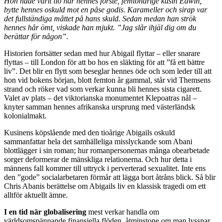
Hon hade varit tio när hennes förste, femtonårige kusin Edwin,
bytte hennes oskuld mot en påse godis. Karameller och sirap var
det fullständiga måttet på hans skuld. Sedan medan han strök
hennes hår ömt, viskade han mjukt. ”Jag slår ihjäl dig om du
berättar för någon”.
Historien fortsätter sedan med hur Abigail flyttar – eller snarare
flyttas – till London för att bo hos en släkting för att ”få ett bättre
liv”. Det blir en flytt som beseglar hennes öde och som leder till att
hon vid bokens början, blott femton år gammal, står vid Themsens
strand och röker vad som verkar kunna bli hennes sista cigarett.
Valet av plats – det viktorianska monumentet Klepoatras nål –
knyter samman hennes afrikanska ursprung med västerländsk
kolonialmakt.
Kusinens köpslående med den tioårige Abigails oskuld
sammanfattar hela det samhälleliga misslyckande som Abani
blottlägger i sin roman; hur romanpersonernas många obearbetade
sorger deformerar de mänskliga relationerna. Och hur detta i
männens fall kommer till uttryck i perverterad sexualitet. Inte ens
den ”gode” socialarbetaren förmår att lägga bort åtråns blick. Så blir
Chris Abanis berättelse om Abigails liv en klassisk tragedi om ett
alltför aktuellt ämne.
I en tid när globalisering
mest verkar handla om
världsomspännande finansiella flöden, åtminstone om man lyssnar