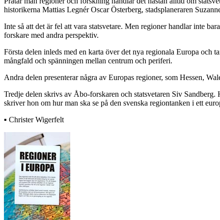
Pratar man regioner och forskning handlar det nästan alltid om statsvet
historikerna Mattias Legnér Oscar Österberg, stadsplaneraren Suzanne
Inte så att det är fel att vara statsvetare. Men regioner handlar inte 
forskare med andra perspektiv.
Första delen inleds med en karta över det nya regionala Europa och t
mångfald och spänningen mellan centrum och periferi.
Andra delen presenterar några av Europas regioner, som Hessen, Wal
Tredje delen skrivs av Åbo-forskaren och statsvetaren Siv Sandberg. He
skriver hon om hur man ska se på den svenska regiontanken i ett europ
▪ Christer Wigerfelt