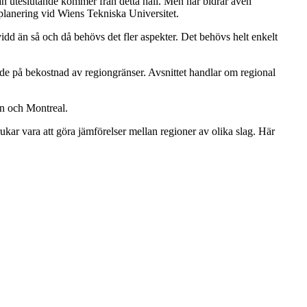
stan uteslutande kommer från detta håll. Men här bidrar även
planering vid Wiens Tekniska Universitet.
kvidd än så och då behövs det fler aspekter. Det behövs helt enkelt
de på bekostnad av regiongränser. Avsnittet handlar om regional
en och Montreal.
ukar vara att göra jämförelser mellan regioner av olika slag. Här