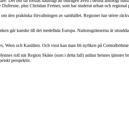
are. Det blir då förstås nautrligt att bidragen även i denna antologi nä
 Dufresne, plus Christian Fertner, som har studerat urban och regional 
bara om den praktiska förvaltningen av samhället. Regioner har större räc
anken går kanske till det medeltida Europa. Nationsgränserna är utsudda
es, Wien och Kastilien. Och visst kan man bli nyfiken på Centralböhm
nnes roll när Region Skåne (som i detta fall) anlitar hennes tjänster br
eiskt perspektiv.