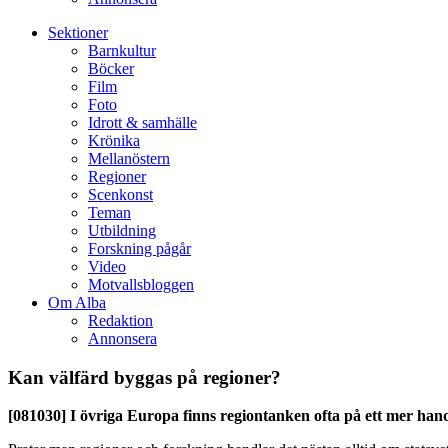
Sektioner
Barnkultur
Böcker
Film
Foto
Idrott & samhälle
Krönika
Mellanöstern
Regioner
Scenkonst
Teman
Utbildning
Forskning pågår
Video
Motvallsbloggen
Om Alba
Redaktion
Annonsera
Kan välfärd byggas på regioner?
[081030]
I övriga Europa finns regiontanken ofta på ett mer handf