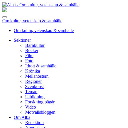
Om kultur, vetenskap & samhälle
Om kultur, vetenskap & samhälle
Sektioner
Barnkultur
Böcker
Film
Foto
Idrott & samhälle
Krönika
Mellanöstern
Regioner
Scenkonst
Teman
Utbildning
Forskning pågår
Video
Motvallsbloggen
Om Alba
Redaktion
Annonsera