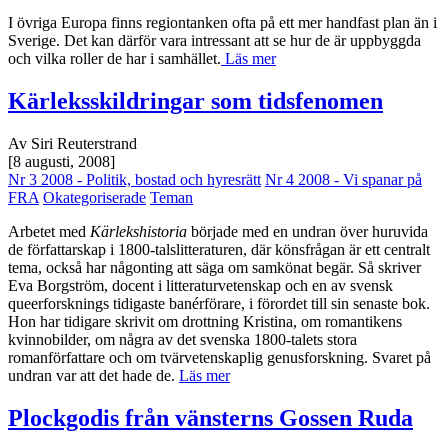
I övriga Europa finns regiontanken ofta på ett mer handfast plan än i
Sverige. Det kan därför vara intressant att se hur de är uppbyggda
och vilka roller de har i samhället.
Läs mer
Kärleksskildringar som tidsfenomen
Av Siri Reuterstrand
[8 augusti, 2008]
Nr 3 2008 - Politik, bostad och hyresrätt
Nr 4 2008 - Vi spanar på
FRA
Okategoriserade
Teman
Arbetet med
Kärlekshistoria
började med en undran över huruvida
de författarskap i 1800-talslitteraturen, där könsfrågan är ett centralt
tema, också har någonting att säga om samkönat begär. Så skriver
Eva Borgström, docent i litteraturvetenskap och en av svensk
queerforsknings tidigaste banérförare, i förordet till sin senaste bok.
Hon har tidigare skrivit om drottning Kristina, om romantikens
kvinnobilder, om några av det svenska 1800-talets stora
romanförfattare och om tvärvetenskaplig genusforskning. Svaret på
undran var att det hade de.
Läs mer
Plockgodis från vänsterns Gossen Ruda