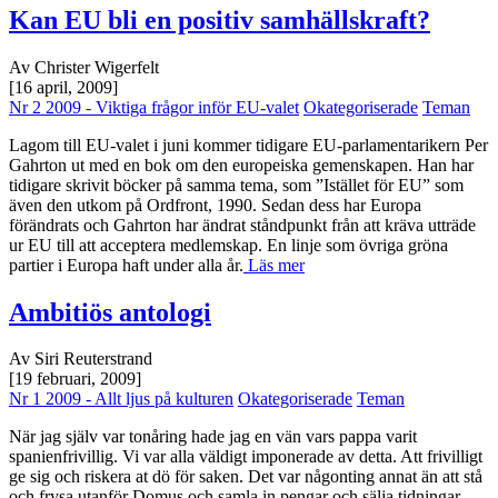
Kan EU bli en positiv samhällskraft?
Av Christer Wigerfelt
[16 april, 2009]
Nr 2 2009 - Viktiga frågor inför EU-valet
Okategoriserade
Teman
Lagom till EU-valet i juni kommer tidigare EU-parlamentarikern Per
Gahrton ut med en bok om den europeiska gemenskapen. Han har
tidigare skrivit böcker på samma tema, som ”Istället för EU” som
även den utkom på Ordfront, 1990. Sedan dess har Europa
förändrats och Gahrton har ändrat ståndpunkt från att kräva utträde
ur EU till att acceptera medlemskap. En linje som övriga gröna
partier i Europa haft under alla år.
Läs mer
Ambitiös antologi
Av Siri Reuterstrand
[19 februari, 2009]
Nr 1 2009 - Allt ljus på kulturen
Okategoriserade
Teman
När jag själv var tonåring hade jag en vän vars pappa varit
spanienfrivillig. Vi var alla väldigt imponerade av detta. Att frivilligt
ge sig och riskera at dö för saken. Det var någonting annat än att stå
och frysa utanför Domus och samla in pengar och sälja tidningar