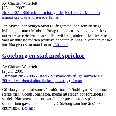
Av Christer Wigerfelt
[25 juli, 2007]
Nr 3 2007 - Bilden bortom fotografiet
Nr 4 2007 - Man eller
människa?
Okategoriserade
Teman
Jan Myrdal har nyligen blivit 80 år gammal och som en slags
hyllning kommer Murbruk förlag ut med ett urval av texter skrivna
under de senaste femtio åren. Bortsett från jubileet – kan texterna
vara av intresse för den politiska debatten av idag? Svaret är kanske
inte lika givet som man kan tro.
Läs mer
Göteborg en stad med sprickor
Av Christer Wigerfelt
[2 juni, 2006]
Anmälan
Nr 2 2006 - Israel - Västvärldens dåliga samvete
Nr 3
2006 - Det idrottskulturella komplexet (2)
Teman
Göteborg är en stad som står inför stora förändringar. Kommunens
starke man, Göran Johansson, menar att staden bör fördubblas i
storlek. När storstadens omvandlingar presenterades på ett
seminarium gavs dock en bild av Göteborg som inte är särskilt
optimistisk.
Läs mer