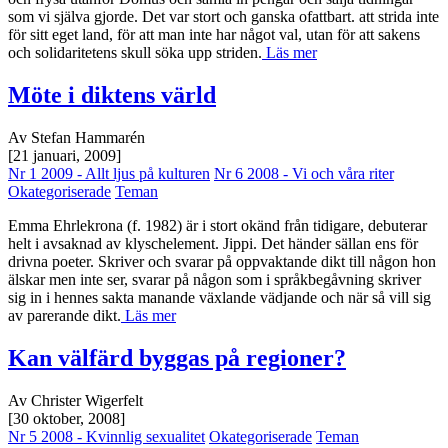
som vi själva gjorde. Det var stort och ganska ofattbart. att strida inte
för sitt eget land, för att man inte har något val, utan för att sakens
och solidaritetens skull söka upp striden.
Läs mer
Möte i diktens värld
Av Stefan Hammarén
[21 januari, 2009]
Nr 1 2009 - Allt ljus på kulturen
Nr 6 2008 - Vi och våra riter
Okategoriserade
Teman
Emma Ehrlekrona (f. 1982) är i stort okänd från tidigare, debuterar
helt i avsaknad av klyschelement. Jippi. Det händer sällan ens för
drivna poeter. Skriver och svarar på oppvaktande dikt till någon hon
älskar men inte ser, svarar på någon som i språkbegåvning skriver
sig in i hennes sakta manande växlande vädjande och när så vill sig
av parerande dikt.
Läs mer
Kan välfärd byggas på regioner?
Av Christer Wigerfelt
[30 oktober, 2008]
Nr 5 2008 - Kvinnlig sexualitet
Okategoriserade
Teman