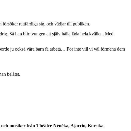
örsöker rättfärdiga sig, och vädjar till publiken.
g. Så han blir tvungen att själv hålla låda hela kvällen. Med
å borde ju också våra barn få arbeta… För inte vill vi väl förmena dem
han belåtet.
 och musiker från Théâtre Nénéka, Ajaccio, Korsika