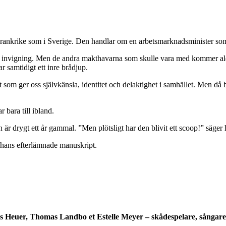
 Frankrike som i Sverige. Den handlar om en arbetsmarknadsminister som f
s invigning. Men de andra makthavarna som skulle vara med kommer aldri
r samtidigt ett inre brådjup.
tet som ger oss självkänsla, identitet och delaktighet i samhället. Men d
r bara till ibland.
 är drygt ett år gammal. ”Men plötsligt har den blivit ett scoop!” säger 
 hans efterlämnade manuskript.
as Heuer, Thomas Landbo et Estelle Meyer – skådespelare, sångare