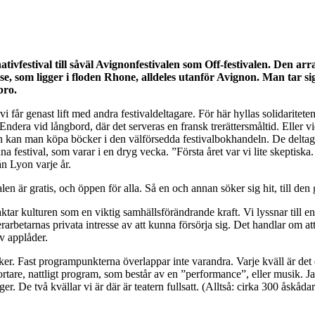
ival till såväl Avignonfestivalen som Off-festivalen. Den arran
sse, som ligger i floden Rhone, alldeles utanför Avignon. Man tar si
bro.
 vi får genast lift med andra festivaldeltagare. För här hyllas solidaritete
dera vid långbord, där det serveras en fransk trerättersmåltid. Eller v
an kan man köpa böcker i den välförsedda festivalbokhandeln. De delta
festival, som varar i en dryg vecka. ”Första året var vi lite skeptiska. V
n Lyon varje år.
en är gratis, och öppen för alla. Så en och annan söker sig hit, till den
ktar kulturen som en viktig samhällsförändrande kraft. Vi lyssnar till 
arbetarnas privata intresse av att kunna försörja sig. Det handlar om att f
v applåder.
er. Fast programpunkterna överlappar inte varandra. Varje kväll är det
kortare, nattligt program, som består av en ”performance”, eller musik. J
r. De två kvällar vi är där är teatern fullsatt. (Alltså: cirka 300 åskådar