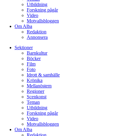
Utbildning
Forskning pågår
Video
Motvallsbloggen
Om Alba
Redaktion
Annonsera
Sektioner
Barnkultur
Böcker
Film
Foto
Idrott & samhälle
Krönika
Mellanöstern
Regioner
Scenkonst
Teman
Utbildning
Forskning pågår
Video
Motvallsbloggen
Om Alba
Redaktion