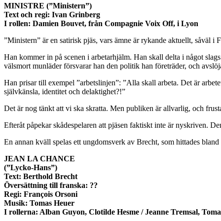
MINISTRE (”Ministern”)
Text och regi: Ivan Grinberg
I rollen: Damien Bouvet, från Compagnie Voix Off, i Lyon
”Ministern” är en satirisk pjäs, vars ämne är rykande aktuellt, såväl i
Han kommer in på scenen i arbetarhjälm. Han skall delta i något slag
välsmort munläder försvarar han den politik han företräder, och avslöja
Han prisar till exempel ”arbetslinjen”: ”Alla skall arbeta. Det är arbe
självkänsla, identitet och delaktighet?!”
Det är nog tänkt att vi ska skratta. Men publiken är allvarlig, och frusta
Efteråt påpekar skådespelaren att pjäsen faktiskt inte är nyskriven. Den
En annan kväll spelas ett ungdomsverk av Brecht, som hittades bland
JEAN LA CHANCE
(”Lycko-Hans”)
Text: Berthold Brecht
Översättning till franska: ??
Regi: François Orsoni
Musik: Tomas Heuer
I rollerna: Alban Guyon, Clotilde Hesme / Jeanne Tremsal, Tom