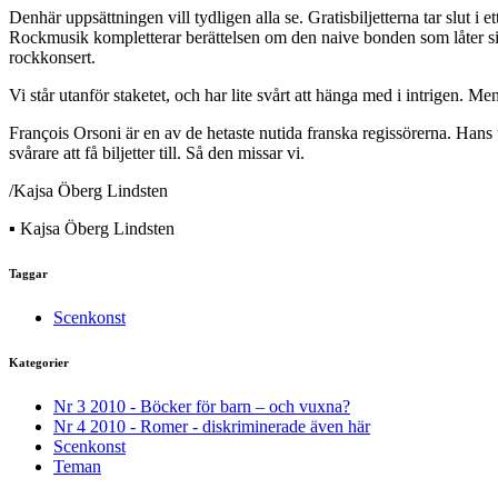
Denhär uppsättningen vill tydligen alla se. Gratisbiljetterna tar slut i
Rockmusik kompletterar berättelsen om den naive bonden som låter sig l
rockkonsert.
Vi står utanför staketet, och har lite svårt att hänga med i intrigen. M
François Orsoni är en av de hetaste nutida franska regissörerna. Hans
svårare att få biljetter till. Så den missar vi.
/Kajsa Öberg Lindsten
▪ Kajsa Öberg Lindsten
Taggar
Scenkonst
Kategorier
Nr 3 2010 - Böcker för barn – och vuxna?
Nr 4 2010 - Romer - diskriminerade även här
Scenkonst
Teman