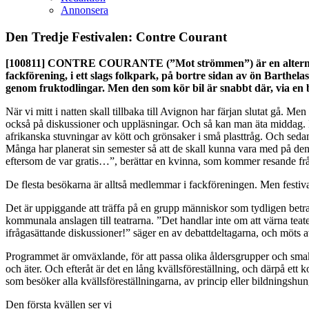
Annonsera
Den Tredje Festivalen: Contre Courant
[100811]
CONTRE COURANTE (”Mot strömmen”) är en alternativfest
fackförening, i ett slags folkpark, på bortre sidan av ön Barthela
genom fruktodlingar. Men den som kör bil är snabbt där, via en 
När vi mitt i natten skall tillbaka till Avignon har färjan slutat gå. Men
också på diskussioner och uppläsningar. Och så kan man äta middag. En
afrikanska stuvningar av kött och grönsaker i små plasttråg. Och sed
Många har planerat sin semester så att de skall kunna vara med på denna 
eftersom de var gratis…”, berättar en kvinna, som kommer resande frå
De flesta besökarna är alltså medlemmar i fackföreningen. Men festival
Det är uppiggande att träffa på en grupp människor som tydligen betra
kommunala anslagen till teatrarna. ”Det handlar inte om att värna teater
ifrågasättande diskussioner!” säger en av debattdeltagarna, och möts a
Programmet är omväxlande, för att passa olika åldersgrupper och smak
och äter. Och efteråt är det en lång kvällsföreställning, och därpå ett 
som besöker alla kvällsföreställningarna, av princip eller bildningshunge
Den första kvällen ser vi