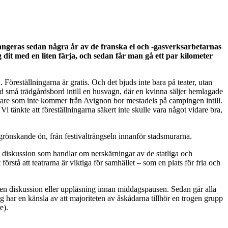
geras sedan några år av de franska el och -gasverksarbetarnas
g dit med en liten färja, och sedan får man gå ett par kilometer
n. Föreställningarna är gratis. Och det bjuds inte bara på teater, utan
id små trädgårdsbord intill en husvagn, där en kvinna säljer hemlagade
gare som inte kommer från Avignon bor mestadels på campingen intill.
i tänkte att föreställningarna säkert inte skulle vara något vidare bra,
 grönskande ön, från festivalträngseln innanför stadsmurarna.
en diskussion som handlar om nerskärningar av de statliga och
örstå att teatrarna är viktiga för samhället – som en plats för fria och
 en diskussion eller uppläsning innan middagspausen. Sedan går alla
ag har en känsla av att majoriteten av åskådarna tillhör en trogen grupp
e).