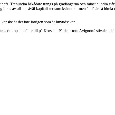
 ett nafs. Trehundra åskådare trängs på gradängerna och minst hundra står u
uras av alla – såväl kapitalister som kvinnor – men ändå är så himla nö
en kanske är det inte intrigen som är huvudsaken.
 teaterkompani håller till på Korsika. På den stora Avignonfestivalen 