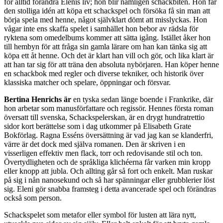
för alltid förändra Elenis liv; hon blir nämligen schackbiten. Hon får
den stolliga idén att köpa ett schackspel och försöka få sin man att
börja spela med henne, något självklart dömt att misslyckas. Hon
vågar inte ens skaffa spelet i samhället hon bebor av rädsla för
ryktena som omedelbums kommer att sätta igång. Istället åker hon
till hembyn för att fråga sin gamla lärare om han kan tänka sig att
köpa ett åt henne. Och det är klart han vill och gör, och lika klart är
att han tar sig för att träna den absoluta nybörjaren. Han köper henne
en schackbok med regler och diverse tekniker, och historik över
klassiska matcher och spelare, öppningar och försvar.
Bertina Henrichs är
en tyska sedan länge boende i Frankrike, där
hon arbetar som manusförfattare och regissör. Hennes första roman
översatt till svenska, Schackspelerskan, är en drygt hundratrettio
sidor kort berättelse som i dag utkommer på Elisabeth Grate
Bokförlag. Ragna Esséns översättning är vad jag kan se klanderfri,
värre är det dock med själva romanen. Den är skriven i en
visserligen effektiv men flack, torr och redovisande stil och ton.
Övertydligheten och de språkliga klichéerna får varken min kropp
eller knopp att jubla. Och allting går så fort och enkelt. Man ruskar
på sig i nån nanosekund och så har spänningar eller grubblerier löst
sig. Eleni gör snabba framsteg i detta avancerade spel och förändras
också som person.
Schackspelet som metafor eller symbol för lusten att lära nytt,