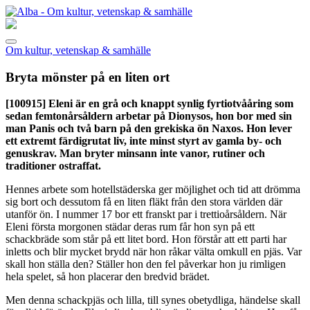
Om kultur, vetenskap & samhälle
Bryta mönster på en liten ort
[100915]
Eleni är en grå och knappt synlig fyrtiotvååring som
sedan femtonårsåldern arbetar på Dionysos, hon bor med sin
man Panis och två barn på den grekiska ön Naxos. Hon lever
ett extremt färdigrutat liv, inte minst styrt av gamla by- och
genuskrav. Man bryter minsann inte vanor, rutiner och
traditioner ostraffat.
Hennes arbete som hotellstäderska ger möjlighet och tid att drömma
sig bort och dessutom få en liten fläkt från den stora världen där
utanför ön. I nummer 17 bor ett franskt par i trettioårsåldern. När
Eleni första morgonen städar deras rum får hon syn på ett
schackbräde som står på ett litet bord. Hon förstår att ett parti har
inletts och blir mycket brydd när hon råkar välta omkull en pjäs. Var
skall hon ställa den? Ställer hon den fel påverkar hon ju rimligen
hela spelet, så hon placerar den bredvid brädet.
Men denna schackpjäs och lilla, till synes obetydliga, händelse skall