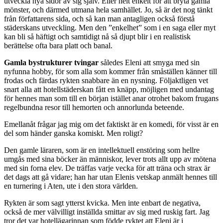
utveckla nya sidor av sig själv. Eller helt enkelt för att bryta gamla
mönster, och därmed utmana hela samhället. Jo, så är det nog tänkt
från författarens sida, och så kan man antagligen också förstå
städerskans utveckling. Men den ”enkelhet” som i en saga eller myt
kan bli så häftigt och samtidigt nå så djupt blir i en realistisk
berättelse ofta bara platt och banal.
Gamla bystrukturer tvingar
således Eleni att smyga med sin
nyfunna hobby, för som alla som kommer från småställen känner till
frodas och färdas rykten snabbare än en nysning. Följaktligen vet
snart alla att hotellstäderskan fått en knäpp, möjligen med undantag
för hennes man som till en början istället anar otrohet bakom frugans
regelbundna resor till hemorten och annorlunda beteende.
Emellanåt frågar jag mig om det faktiskt är en komedi, för visst är en
del som händer ganska komiskt. Men roligt?
Den gamle läraren, som är en intellektuell enstöring som hellre
umgås med sina böcker än människor, lever trots allt upp av mötena
med sin forna elev. De träffas varje vecka för att träna och strax är
det dags att gå vidare; han har utan Elenis vetskap anmält hennes till
en turnering i Aten, ute i den stora världen.
Rykten är som sagt ytterst kvicka. Men inte enbart de negativa,
också de mer välvilligt inställda smittar av sig med ruskig fart. Jag
tror det var hotellägarinnan som födde ryktet att Eleni är i