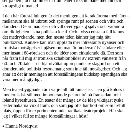
ser på dem, och kommer ut från teatern liksom både mentalt och
kroppsligt utmattad.
I den här föreställningen är det meningen att karaktärerna med jämna
mellanrum ska få utbrott och springa runt på scenen och vifta och
domdera. De är maoister och vill övertyga sig själva och varandra
om riktigheten i sina politiska ideal. Och i vissa enstaka fall känns
det medryckande, men den mesta tiden känner jag mig rätt
bulldozrad. Kanske kan man uppfatta mer intressanta nyanser och
ironiska motsägelser i pjäsen om man är modersmålsåskådare eller
mer insatt i 68-rörelsen och de idéer som cirkulerade då. Det som
når fram till mig är ironiska schablonbilder av extrem vänstern från
60- och 70-talet – ett hjärntvättat upprepande av slagord och ett
domderande politiskt resonemang som inte tål motsägelser. Och jag
anar att det är meningen att föreställningens budskap egentligen ska
vara mer mångtydigt.
Men teaterbyggnaden är i varje fall rätt fantastisk – en grå koloss i
modernistisk stil med imponerande pelarentré på framsidan, mitt
ibland hyreshusen. En teater där många av de idag viktigast tyska
teatermakarna vuxit fram, och som jag ofta har hört om som livfull
plats, öppen för experimenterande, radikala teaterprojekt. Här ska
jag i vilket fall se många föreställningar i höst!
▪ Hanna Nordqvist