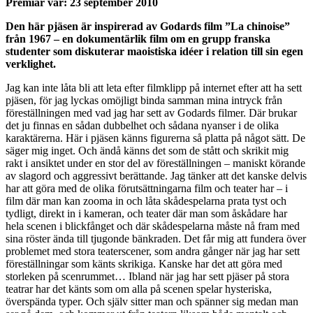
Premiär var: 23 september 2010
Den här pjäsen är inspirerad av Godards film ”La chinoise”
från 1967 – en dokumentärlik film om en grupp franska
studenter som diskuterar maoistiska idéer i relation till sin egen
verklighet.
Jag kan inte låta bli att leta efter filmklipp på internet efter att ha sett
pjäsen, för jag lyckas omöjligt binda samman mina intryck från
föreställningen med vad jag har sett av Godards filmer. Där brukar
det ju finnas en sådan dubbelhet och sådana nyanser i de olika
karaktärerna. Här i pjäsen känns figurerna så platta på något sätt. De
säger mig inget. Och ändå känns det som de stått och skrikit mig
rakt i ansiktet under en stor del av föreställningen – maniskt körande
av slagord och aggressivt berättande. Jag tänker att det kanske delvis
har att göra med de olika förutsättningarna film och teater har – i
film där man kan zooma in och låta skådespelarna prata tyst och
tydligt, direkt in i kameran, och teater där man som åskådare har
hela scenen i blickfånget och där skådespelarna måste nå fram med
sina röster ända till tjugonde bänkraden. Det får mig att fundera över
problemet med stora teaterscener, som andra gånger när jag har sett
föreställningar som känts skrikiga. Kanske har det att göra med
storleken på scenrummet… Ibland när jag har sett pjäser på stora
teatrar har det känts som om alla på scenen spelar hysteriska,
överspända typer. Och själv sitter man och spänner sig medan man