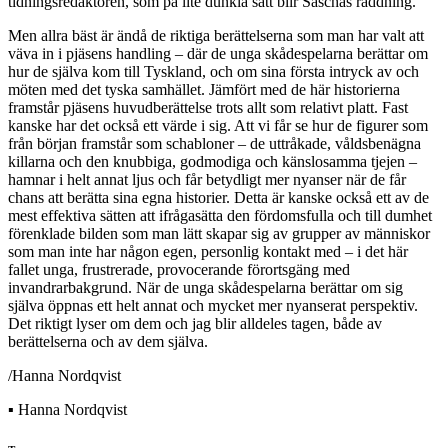
tidningsredaktören, som på lite dunkla sätt blir Saschas räddning.
Men allra bäst är ändå de riktiga berättelserna som man har valt att
väva in i pjäsens handling – där de unga skådespelarna berättar om
hur de själva kom till Tyskland, och om sina första intryck av och
möten med det tyska samhället. Jämfört med de här historierna
framstår pjäsens huvudberättelse trots allt som relativt platt. Fast
kanske har det också ett värde i sig. Att vi får se hur de figurer som
från början framstår som schabloner – de uttråkade, våldsbenägna
killarna och den knubbiga, godmodiga och känslosamma tjejen –
hamnar i helt annat ljus och får betydligt mer nyanser när de får
chans att berätta sina egna historier. Detta är kanske också ett av de
mest effektiva sätten att ifrågasätta den fördomsfulla och till dumhet
förenklade bilden som man lätt skapar sig av grupper av människor
som man inte har någon egen, personlig kontakt med – i det här
fallet unga, frustrerade, provocerande förortsgäng med
invandrarbakgrund. När de unga skådespelarna berättar om sig
själva öppnas ett helt annat och mycket mer nyanserat perspektiv.
Det riktigt lyser om dem och jag blir alldeles tagen, både av
berättelserna och av dem själva.
/Hanna Nordqvist
▪ Hanna Nordqvist