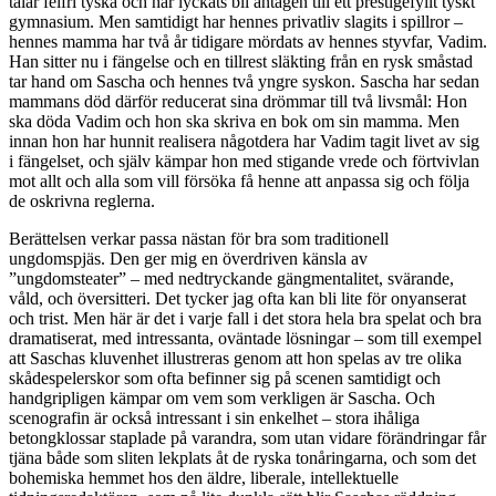
talar felfri tyska och har lyckats bli antagen till ett prestigefyllt tyskt
gymnasium. Men samtidigt har hennes privatliv slagits i spillror –
hennes mamma har två år tidigare mördats av hennes styvfar, Vadim.
Han sitter nu i fängelse och en tillrest släkting från en rysk småstad
tar hand om Sascha och hennes två yngre syskon. Sascha har sedan
mammans död därför reducerat sina drömmar till två livsmål: Hon
ska döda Vadim och hon ska skriva en bok om sin mamma. Men
innan hon har hunnit realisera någotdera har Vadim tagit livet av sig
i fängelset, och själv kämpar hon med stigande vrede och förtvivlan
mot allt och alla som vill försöka få henne att anpassa sig och följa
de oskrivna reglerna.
Berättelsen verkar passa nästan för bra som traditionell
ungdomspjäs. Den ger mig en överdriven känsla av
”ungdomsteater” – med nedtryckande gängmentalitet, svärande,
våld, och översitteri. Det tycker jag ofta kan bli lite för onyanserat
och trist. Men här är det i varje fall i det stora hela bra spelat och bra
dramatiserat, med intressanta, oväntade lösningar – som till exempel
att Saschas kluvenhet illustreras genom att hon spelas av tre olika
skådespelerskor som ofta befinner sig på scenen samtidigt och
handgripligen kämpar om vem som verkligen är Sascha. Och
scenografin är också intressant i sin enkelhet – stora ihåliga
betongklossar staplade på varandra, som utan vidare förändringar får
tjäna både som sliten lekplats åt de ryska tonåringarna, och som det
bohemiska hemmet hos den äldre, liberale, intellektuelle