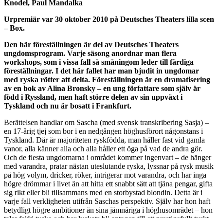
Knodel, Paul Mandalka
Urpremiär var 30 oktober 2010 på Deutsches Theaters lilla scen
– Box.
Den här föreställningen är del av Deutsches Theaters
ungdomsprogram. Varje säsong anordnar man flera
workshops, som i vissa fall så småningom leder till färdiga
föreställningar. I det här fallet har man bjudit in ungdomar
med ryska rötter att delta. Föreställningen är en dramatisering
av en bok av Alina Bronsky – en ung författare som själv är
född i Ryssland, men haft större delen av sin uppväxt i
Tyskland och nu är bosatt i Frankfurt.
Berättelsen handlar om Sascha (med svensk transkribering Sasja) –
en 17-årig tjej som bor i en nedgången höghusförort någonstans i
Tyskland. Där är majoriteten ryskfödda, man håller fast vid gamla
vanor, alla känner alla och alla håller ett öga på vad de andra gör.
Och de flesta ungdomarna i området kommer ingenvart – de hänger
med varandra, pratar nästan uteslutande ryska, lyssnar på rysk musik
på hög volym, dricker, röker, intrigerar mot varandra, och har inga
högre drömmar i livet än att hitta ett snabbt sätt att tjäna pengar, gifta
sig rikt eller bli tillsammans med en storbystad blondin. Detta är i
varje fall verkligheten utifrån Saschas perspektiv. Själv har hon haft
betydligt högre ambitioner än sina jämnåriga i höghusområdet – hon