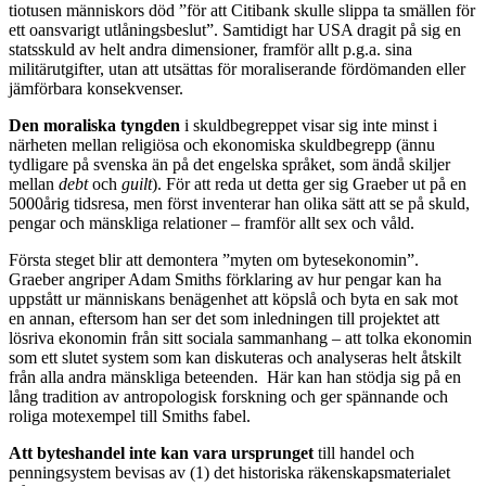
tiotusen människors död ”för att Citibank skulle slippa ta smällen för
ett oansvarigt utlåningsbeslut”. Samtidigt har USA dragit på sig en
statsskuld av helt andra dimensioner, framför allt p.g.a. sina
militärutgifter, utan att utsättas för moraliserande fördömanden eller
jämförbara konsekvenser.
Den moraliska tyngden
i skuldbegreppet visar sig inte minst i
närheten mellan religiösa och ekonomiska skuldbegrepp (ännu
tydligare på svenska än på det engelska språket, som ändå skiljer
mellan
debt
och
guilt
). För att reda ut detta ger sig Graeber ut på en
5000årig tidsresa, men först inventerar han olika sätt att se på skuld,
pengar och mänskliga relationer – framför allt sex och våld.
Första steget blir att demontera ”myten om bytesekonomin”.
Graeber angriper Adam Smiths förklaring av hur pengar kan ha
uppstått ur människans benägenhet att köpslå och byta en sak mot
en annan, eftersom han ser det som inledningen till projektet att
lösriva ekonomin från sitt sociala sammanhang – att tolka ekonomin
som ett slutet system som kan diskuteras och analyseras helt åtskilt
från alla andra mänskliga beteenden. Här kan han stödja sig på en
lång tradition av antropologisk forskning och ger spännande och
roliga motexempel till Smiths fabel.
Att byteshandel inte kan vara ursprunget
till handel och
penningsystem bevisas av (1) det historiska räkenskapsmaterialet