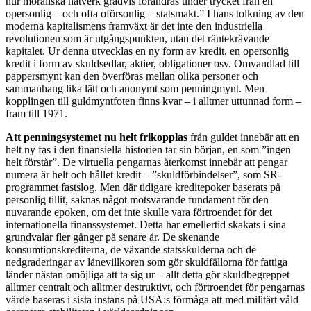
hur moraliska nätverk gradvis förändras under trycket från en
opersonlig – och ofta oförsonlig – statsmakt.” I hans tolkning av den
moderna kapitalismens framväxt är det inte den industriella
revolutionen som är utgångspunkten, utan det räntekrävande
kapitalet. Ur denna utvecklas en ny form av kredit, en opersonlig
kredit i form av skuldsedlar, aktier, obligationer osv. Omvandlad till
pappersmynt kan den överföras mellan olika personer och
sammanhang lika lätt och anonymt som penningmynt. Men
kopplingen till guldmyntfoten finns kvar – i alltmer uttunnad form –
fram till 1971.
Att penningsystemet nu helt frikopplas
från guldet innebär att en
helt ny fas i den finansiella historien tar sin början, en som ”ingen
helt förstår”. De virtuella pengarnas återkomst innebär att pengar
numera är helt och hållet kredit – ”skuldförbindelser”, som SR-
programmet fastslog. Men där tidigare kreditepoker baserats på
personlig tillit, saknas något motsvarande fundament för den
nuvarande epoken, om det inte skulle vara förtroendet för det
internationella finanssystemet. Detta har emellertid skakats i sina
grundvalar fler gånger på senare år. De skenande
konsumtionskrediterna, de växande statsskulderna och de
nedgraderingar av lånevillkoren som gör skuldfällorna för fattiga
länder nästan omöjliga att ta sig ur – allt detta gör skuldbegreppet
alltmer centralt och alltmer destruktivt, och förtroendet för pengarnas
värde baseras i sista instans på USA:s förmåga att med militärt våld