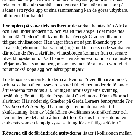
relationer till andra samhällsmedlemmar. Först när människor på
sådana sätt rycks upp ur sina sammanhang kan de göras utbytbara,
till föremål för handel.
Exemplen på slaveriets nedbrytande
verkan hämtas från Afrika
och Bali under modern tid, och via ett mellanspel i det medeltida
Irland där ”hedern” blir kvantifierbar övergår Graeber till ännu
tidigare civilisationer. Han utgår ifrån att någon liknande typ av
”mänsklig ekonomi” har varit utgångspunkten också i de samhällen
där redan de första skriftliga vittnesbörden kommer från ett senare
utvecklingsstadium. ”Vad händer i en sådan ekonomi när människor
börjar använda samma pengar som används för att mäta värdighet
för att också köpa ägg och hårklippningar?”
I de tidigaste sumeriska texterna är kvinnor ”överallt närvarande”,
och tycks ha haft en avsevärd sexuell frihet men under de följande
årtusendena förändras allt. Slutligen inför assyrierna kvinnlig
beslöjning för att skilja de ”respektabla” kvinnorna från skökor och
slavinnor. Här stöder sig Graeber på Gerda Lerners banbrytande
The
Creation of Patriarchy
: Utarmningen av bönderna leder till
skuldsättning, barn av båda könen överlämnas som säkerheter och
”vid mitten av det andra årtusendet före Kristus har prostitutionen
etablerats som en lämplig sysselsättning för de fattigas döttrar.”
Rötterna till de förändrade attityderna
ligger i kollisionen mellan