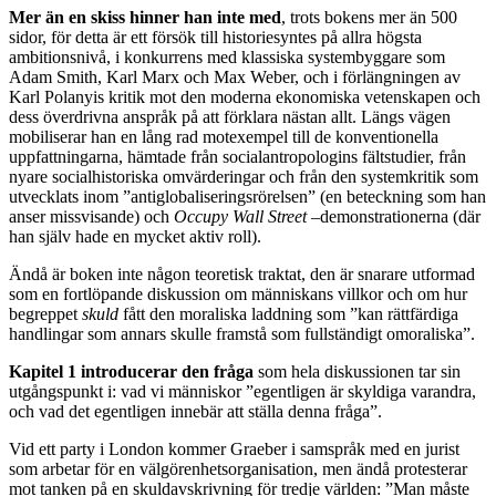
Mer än en skiss hinner han inte med
, trots bokens mer än 500
sidor, för detta är ett försök till historiesyntes på allra högsta
ambitionsnivå, i konkurrens med klassiska systembyggare som
Adam Smith, Karl Marx och Max Weber, och i förlängningen av
Karl Polanyis kritik mot den moderna ekonomiska vetenskapen och
dess överdrivna anspråk på att förklara nästan allt. Längs vägen
mobiliserar han en lång rad motexempel till de konventionella
uppfattningarna, hämtade från socialantropologins fältstudier, från
nyare socialhistoriska omvärderingar och från den systemkritik som
utvecklats inom ”antiglobaliseringsrörelsen” (en beteckning som han
anser missvisande) och
Occupy Wall Street –
demonstrationerna (där
han själv hade en mycket aktiv roll).
Ändå är boken inte någon teoretisk traktat, den är snarare utformad
som en fortlöpande diskussion om människans villkor och om hur
begreppet
skuld
fått den moraliska laddning som ”kan rättfärdiga
handlingar som annars skulle framstå som fullständigt omoraliska”.
Kapitel 1 introducerar den fråga
som hela diskussionen tar sin
utgångspunkt i: vad vi människor ”egentligen är skyldiga varandra,
och vad det egentligen innebär att ställa denna fråga”.
Vid ett party i London kommer Graeber i samspråk med en jurist
som arbetar för en välgörenhetsorganisation, men ändå protesterar
mot tanken på en skuldavskrivning för tredje världen: ”Man måste