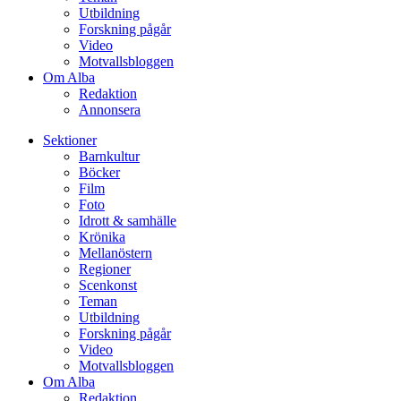
Utbildning
Forskning pågår
Video
Motvallsbloggen
Om Alba
Redaktion
Annonsera
Sektioner
Barnkultur
Böcker
Film
Foto
Idrott & samhälle
Krönika
Mellanöstern
Regioner
Scenkonst
Teman
Utbildning
Forskning pågår
Video
Motvallsbloggen
Om Alba
Redaktion