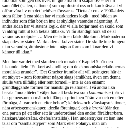
föräldrar som gett oss livet, till gudarna som skapat oss eller till
samhället (staten, nationen) som uppfostrat oss och kan kräva att vi
offrar våra liv om det behöver försvaras. ”Detta är en av 1900-talets
stora fällor: å ena sidan har vi marknadens logik , med bilden av
individer som från början inte är skyldiga varandra någonting. Å
andra sidan har vi statens logik, där vi alla börjar med en skuld som
vi aldrig fullt ut kan betala tillbaka. Vi får ständigt höra att de är
varandras motpoler … Men detta är en falsk dikotomi. Marknaderna
skapades av stater. Marknaderna kräver stater. De skulle inte fungera
utan varandra, åtminstone inte i någon form som liknar den vi
känner till idag.”
Men hur var det med skulden och moralen? Kapitel 5 bär den
hisnande titeln ”En kort avhandling om de ekonomiska relationernas
moraliska grunder”. Det Graeber framför allt vill poängtera här är
att
utbytet
– som förutsätter någon slags jämlikhet, även om denna
skulle vara tillfällig eller rent formell – inte är den ensamt
grundläggande formen för mänskliga relationer. Två andra lika
basala ”modaliteter” väljer han att beskriva som
kommunism
(när vi
har gemensamma mål och tillämpar principen ”från var och en efter
förmåga, åt var och en efter behov”; kärleks- och vänskapsrelationer,
nära arbetsgemenskaper, ideella föreningar) och
hierarki
(där den
ena parten på ett eller sätt är underordnad den andra: föräldrar/barn,
härskare/undersåtar, chefer/anställda). Han understryker att han inte
talar om ”samhällstyper” som Marx eller Polanyi, utan om