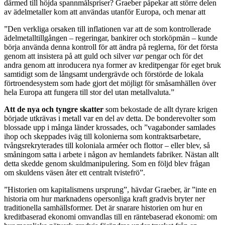
därmed till höjda spannmålspriser? Graeber påpekar att större delen
av ädelmetaller kom att användas utanför Europa, och menar att
”Den verkliga orsaken till inflationen var att de som kontrollerade
ädelmetalltillgången – regeringar, bankirer och storköpmän – kunde
börja använda denna kontroll för att ändra på reglerna, för det första
genom att insistera på att guld och silver
var
pengar och för det
andra genom att inroducera nya former av kreditpengar för eget bruk
samtidigt som de långsamt undergrävde och förstörde de lokala
förtroendesystem som hade gjort det möjligt för småsamhällen över
hela Europa att fungera till stor del utan metallvaluta.”
Att de nya och tyngre skatter
som bekostade de allt dyrare krigen
började utkrävas i metall var en del av detta. De bonderevolter som
blossade upp i många länder krossades, och ”vagabonder samlades
ihop och skeppades iväg till kolonierna som kontraktsarbetare,
tvångsrekryterades till koloniala arméer och flottor – eller blev, så
småningom satta i arbete i någon av hemlandets fabriker. Nästan allt
detta skedde genom skuldmanipulering. Som en följd blev frågan
om skuldens väsen åter ett centralt tvistefrö”.
”Historien om kapitalismens ursprung”, hävdar Graeber, är ”inte en
historia om hur marknadens opersonliga kraft gradvis bryter ner
traditionella samhällsformer. Det är snarare historien om hur en
kreditbaserad ekonomi omvandlas till en räntebaserad ekonomi: om