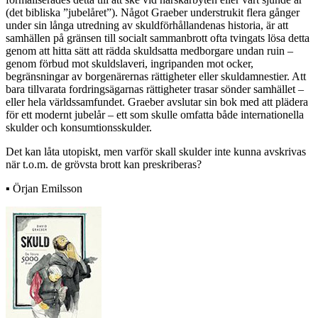
(det bibliska ”jubelåret”). Något Graeber understrukit flera gånger
under sin långa utredning av skuldförhållandenas historia, är att
samhällen på gränsen till socialt sammanbrott ofta tvingats lösa detta
genom att hitta sätt att rädda skuldsatta medborgare undan ruin –
genom förbud mot skuldslaveri, ingripanden mot ocker,
begränsningar av borgenärernas rättigheter eller skuldamnestier. Att
bara tillvarata fordringsägarnas rättigheter trasar sönder samhället –
eller hela världssamfundet. Graeber avslutar sin bok med att plädera
för ett modernt jubelår – ett som skulle omfatta både internationella
skulder och konsumtionsskulder.
Det kan låta utopiskt, men varför skall skulder inte kunna avskrivas
när t.o.m. de grövsta brott kan preskriberas?
▪ Örjan Emilsson