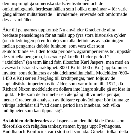
den ursprungliga sumeriska stadscivilisationen och de
omkringliggande herdesamhällen som i olika omgångar – för varje
gång alltmer militariserade – invaderade, erövrade och omformade
dessa samhällen.
Åter till pengarnas uppkomst: Nu använder Graeber de allra
bredaste penseldragen för att måla upp fyra stora historiska cykler
(och inledningen på en femte) som alla definieras av spänningen
mellan pengarnas dubbla funktion: som vara eller som
skuldförbindelse. I den första perioden, agrarimperiernas tid, uppstår
de virtuella pengarna, baserade på kredit. Under period 2,
”axialtiden” (en term lånad från filosofen Karl Jaspers, men med en
avsevärt utsträckt varaktighet: 800 f.Kr till 600 e.Kr. ) uppkommer
mynten, som definieras av sitt ädelmetallinnehåll. Medeltiden (600-
1450 e.Kr.) ser en återgång till kreditpengar, men följs av de
kapitalistiska imperiernas tidsålder, som varar fram till ”1971, då
Richard Nixon meddelade att dollarn inte längre skulle gå att lösa in
i guld.” Eftersom detta innebär en återgång till virtuella pengar,
menar Graeber att analysen av tidigare epokväxlingar bör kunna ge
viktiga ledtrådar till ”vad denna period kan innebära, och vilka
möjligheter som kan öppna sig”.
Axialtiden definierades
av Jaspers som den tid då de första stora
filosofiska och religiösa tankesystemen byggs upp: Pythagoras,
Buddha och Konfucius var i stort sett samtida. Graeber tolkar detta