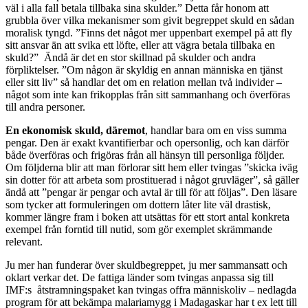
väl i alla fall betala tillbaka sina skulder.” Detta får honom att
grubbla över vilka mekanismer som givit begreppet skuld en sådan
moralisk tyngd. ”Finns det något mer uppenbart exempel på att fly
sitt ansvar än att svika ett löfte, eller att vägra betala tillbaka en
skuld?” Ändå är det en stor skillnad på skulder och andra
förpliktelser. ”Om någon är skyldig en annan människa en tjänst
eller sitt liv” så handlar det om en relation mellan två individer –
något som inte kan frikopplas från sitt sammanhang och överföras
till andra personer.
En ekonomisk skuld, däremot
, handlar bara om en viss summa
pengar. Den är exakt kvantifierbar och opersonlig, och kan därför
både överföras och frigöras från all hänsyn till personliga följder.
Om följderna blir att man förlorar sitt hem eller tvingas ”skicka iväg
sin dotter för att arbeta som prostituerad i något gruvläger”, så gäller
ändå att ”pengar är pengar och avtal är till för att följas”. Den läsare
som tycker att formuleringen om dottern låter lite väl drastisk,
kommer längre fram i boken att utsättas för ett stort antal konkreta
exempel från forntid till nutid, som gör exemplet skrämmande
relevant.
Ju mer han funderar över skuldbegreppet, ju mer sammansatt och
oklart verkar det. De fattiga länder som tvingas anpassa sig till
IMF:s åtstramningspaket kan tvingas offra människoliv – nedlagda
program för att bekämpa malariamygg i Madagaskar har t ex lett till