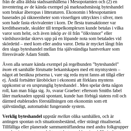
från de allra äldsta stadssamhällena i Mesopotamien och (2) en
inventering av de kända exempel på marknadsmässig byteshandel
som brukar åberopas i litteraturen. Ekonomin i Mesopotamien
baserades på räkneenheter som visserligen uttrycktes i silver, men
som hade fasta ekvivalenter i korn. De flesta transaktioner var
kreditbaserade, skulder till tempelkomplexen kunde betalas i vilka
varor som helst, och även inköp av öl från ”ölkvinnor” eller
värdshusvärdar skrevs upp på en löpande nota som betalades vid
skördetid – med korn eller andra varor. Detta är mycket långt från
den slags byteshandel mellan fria självständiga hantverkare som
föresvävade Adam Smith.
Även alla senare kända exempel på regelbunden ”byteshandel”
inom
ett samhälle förutsatte bekantskapen med ett myntsystem –
något att beräkna priserna i, vare sig reda mynt fanns att tillgå eller
ej. Ändå fortsätter läroböcker i ekonomi att förklara myntens
uppkomst ur en ursprunglig byteshandel . Men spelar detta någon
roll, kan man fråga sig. Jo, svarar Graeber: eftersom Smiths fabel
låter marknaden uppstå spontant, kunde han förbigå statens roll och
därmed etablerades föreställningen om ekonomin som ett
självständigt, automatiskt fungerande system.
Verklig byteshandel
uppstår
mellan
olika samhällen, och är
antingen spontan och situationsbestämd, eller strängt ritualiserad.
Tillfälliga eller planerade sammanträffandena med andra folkgrupper