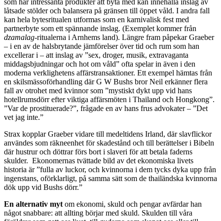
som har intressanta produkter att byta med kan innehålla inslag av
låtsade stölder och balansera på gränsen till öppet våld. I andra fall
kan hela bytesritualen utformas som en karnivalisk fest med
partnerbyte som ett spännande inslag. (Exemplet kommer från
dzamalag
-ritualerna i Arnhems land). Längre fram påpekar Graeber
– i en av de halsbrytande jämförelser över tid och rum som han
excellerar i – att inslag av ”sex, droger, musik, extravaganta
middagsbjudningar och hot om våld” ofta spelar in även i den
moderna verklighetens affärstransaktioner. Ett exempel hämtas från
en skilsmässoförhandling där G W Bushs bror Neil erkänner flera
fall av otrohet med kvinnor som ”mystiskt dykt upp vid hans
hotellrumsdörr efter viktiga affärsmöten i Thailand och Hongkong”.
”Var de prostituerade?”, frågade en av hans frus advokater – ”Det
vet jag inte.”
Strax kopplar Graeber vidare till medeltidens Irland, där slavflickor
användes som räkneenhet för skadestånd och till berättelser i Bibeln
där hustrur och döttrar förs bort i slaveri för att betala faderns
skulder. Ekonomernas tvättade bild av det ekonomiska livets
historia är ”fulla av luckor, och kvinnorna i dem tycks dyka upp från
ingenstans, oförklarligt, på samma sätt som de thailändska kvinnorna
dök upp vid Bushs dörr.”
En alternativ myt
om ekonomi, skuld och pengar avfärdar han
något snabbare: att allting börjar med skuld. Skulden till våra