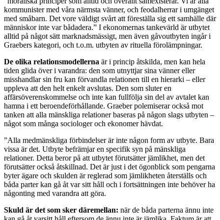
”moraliska principer som alltid och överallt samexisterar. Vi är alla
kommunister med våra närmsta vänner, och feodalherrar i umgänget
med småbarn. Det vore väldigt svårt att föreställa sig ett samhälle där
människor inte var bådadera.” I ekonomernas tankevärld är utbytet
alltid på något sätt marknadsmässigt, men även gåvoutbyten ingår i
Graebers kategori, och t.o.m. utbyten av rituella förolämpningar.
De olika relationsmodellerna
är i princip åtskilda, men kan hela
tiden glida över i varandra: den som utnyttjar sina vänner eller
misshandlar sin fru kan förvandla relationen till en hierarki – eller
uppleva att den helt enkelt avslutas. Den som sluter en
affärsöverenskommelse och inte kan fullfölja sin del av avtalet kan
hamna i ett beroendeförhållande. Graeber polemiserar också mot
tanken att alla mänskliga relationer baseras på någon slags utbyten –
något som många sociologer och ekonomer hävdat.
”Alla medmänskliga förbindelser är inte någon form av utbyte. Bara
vissa är det. Utbyte befrämjar en specifik syn på mänskliga
relationer. Detta beror på att utbytet förutsätter jämlikhet, men det
förutsätter också åtskillnad. Det är just i det ögonblick som pengarna
byter ägare och skulden är reglerad som jämlikheten återställs och
båda parter kan gå åt var sitt håll och i fortsättningen inte behöver ha
någonting med varandra att göra.
Skuld är det som sker däremellan:
när de båda parterna ännu inte
kan gå åt varsitt håll eftersom de ännu inte är jämlika. Faktum är att