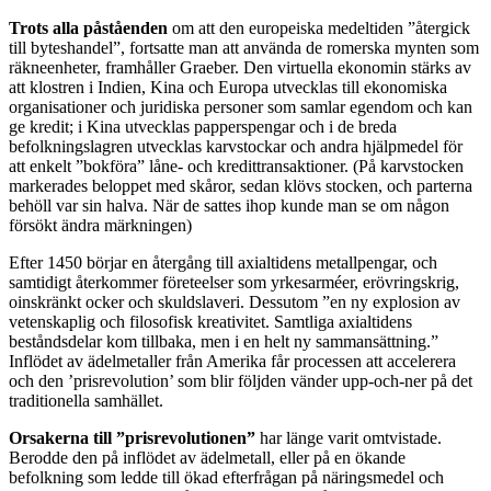
Trots alla påståenden
om att den europeiska medeltiden ”återgick
till byteshandel”, fortsatte man att använda de romerska mynten som
räkneenheter, framhåller Graeber. Den virtuella ekonomin stärks av
att klostren i Indien, Kina och Europa utvecklas till ekonomiska
organisationer och juridiska personer som samlar egendom och kan
ge kredit; i Kina utvecklas papperspengar och i de breda
befolkningslagren utvecklas karvstockar och andra hjälpmedel för
att enkelt ”bokföra” låne- och kredittransaktioner. (På karvstocken
markerades beloppet med skåror, sedan klövs stocken, och parterna
behöll var sin halva. När de sattes ihop kunde man se om någon
försökt ändra märkningen)
Efter 1450 börjar en återgång till axialtidens metallpengar, och
samtidigt återkommer företeelser som yrkesarméer, erövringskrig,
oinskränkt ocker och skuldslaveri. Dessutom ”en ny explosion av
vetenskaplig och filosofisk kreativitet. Samtliga axialtidens
beståndsdelar kom tillbaka, men i en helt ny sammansättning.”
Inflödet av ädelmetaller från Amerika får processen att accelerera
och den ’prisrevolution’ som blir följden vänder upp-och-ner på det
traditionella samhället.
Orsakerna till ”prisrevolutionen”
har länge varit omtvistade.
Berodde den på inflödet av ädelmetall, eller på en ökande
befolkning som ledde till ökad efterfrågan på näringsmedel och