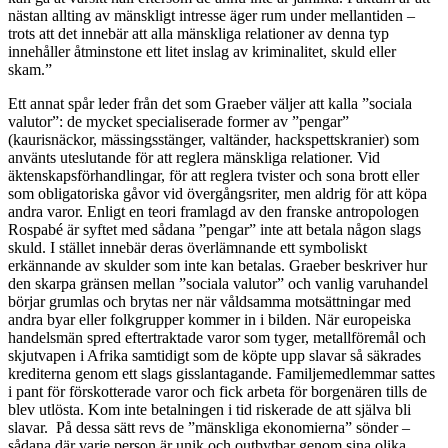
nästan allting av mänskligt intresse äger rum under mellantiden –
trots att det innebär att alla mänskliga relationer av denna typ
innehåller åtminstone ett litet inslag av kriminalitet, skuld eller
skam.”
Ett annat spår leder från det som Graeber väljer att kalla ”sociala
valutor”: de mycket specialiserade former av ”pengar”
(kaurisnäckor, mässingsstänger, valtänder, hackspettskranier) som
använts uteslutande för att reglera mänskliga relationer. Vid
äktenskapsförhandlingar, för att reglera tvister och sona brott eller
som obligatoriska gåvor vid övergångsriter, men aldrig för att köpa
andra varor. Enligt en teori framlagd av den franske antropologen
Rospabé är syftet med sådana ”pengar” inte att betala någon slags
skuld. I stället innebär deras överlämnande ett symboliskt
erkännande av skulder som inte kan betalas. Graeber beskriver hur
den skarpa gränsen mellan ”sociala valutor” och vanlig varuhandel
börjar grumlas och brytas ner när våldsamma motsättningar med
andra byar eller folkgrupper kommer in i bilden. När europeiska
handelsmän spred eftertraktade varor som tyger, metallföremål och
skjutvapen i Afrika samtidigt som de köpte upp slavar så säkrades
krediterna genom ett slags gisslantagande. Familjemedlemmar sattes
i pant för förskotterade varor och fick arbeta för borgenären tills de
blev utlösta. Kom inte betalningen i tid riskerade de att själva bli
slavar. På dessa sätt revs de ”mänskliga ekonomierna” sönder –
sådana där varje person är unik och outbytbar genom sina olika