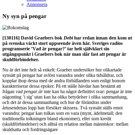
Annonsera
Ny syn på pengar
[130116]
David Graebers bok
Debt
har redan innan den kom ut
på svenska väckt stort uppseende även här. Sveriges radios
programserie ’Vad är pengar?’ tar helt självklart sin
utgångspunkt i Graebers bok när man slår fast att pengar är
skuldförbindelser.
Nu är det inte helt så enkelt: Graeber undersöker hur olikartade
synsätt på pengar har avlöst varandra under olika tidsåldrar, och
kopplar ihop dessa med de andra förhållanden som enligt honom
karakteriserar dessa epoker. På ett ställe hävdar han bestämt att
frågan
vad pengar är
inte kan ha något definitivt svar: pengar är inte
någonting ’i sig’ utan kan ha olika betydelser i olika sammanhang,
och det är dessa sammanhang och hur de förändras under
årtusendenas lopp han försöker skissera. Två synsätt ställs emot
varandra: pengar kan tolkas som en vara (mynt, ädelmetall; den
traditionella tolkningen bland ekonomer), eller som kredit
(skuldförbindelser) och alltså en relation mellan människor: mellan
skuldsatta och fordringsägare