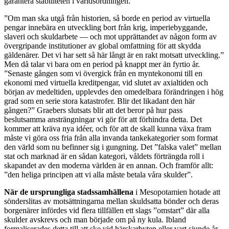
garantera stabiliteten i världsordningen.
”Om man ska utgå från historien, så borde en period av virtuella
pengar innebära en utveckling bort från krig, imperiebyggande,
slaveri och skuldarbete — och mot upprättandet av någon form av
övergripande institutioner av global omfattning för att skydda
gäldenärer. Det vi har sett så här långt är en rakt motsatt utveckling.”
Men då talar vi bara om en period på knappt mer än fyrtio år.
”Senaste gången som vi övergick från en myntekonomi till en
ekonomi med virtuella kreditpengar, vid slutet av axialtiden och
början av medeltiden, upplevdes den omedelbara förändringen i hög
grad som en serie stora katastrofer. Blir det likadant den här
gången?” Graebers slutsats blir att det beror på hur pass
beslutsamma ansträngningar vi gör för att förhindra detta. Det
kommer att kräva nya idéer, och för att de skall kunna växa fram
måste vi göra oss fria från alla invanda tankekategorier som format
den värld som nu befinner sig i gungning. Det ”falska valet” mellan
stat och marknad är en sådan kategori, våldets förträngda roll i
skapandet av den moderna världen är en annan. Och framför allt:
”den heliga principen att vi alla måste betala våra skulder”.
När de ursprungliga stadssamhällena
i Mesopotamien hotade att
sönderslitas av motsättningarna mellan skuldsatta bönder och deras
borgenärer infördes vid flera tillfällen ett slags ”omstart” där alla
skulder avskrevs och man började om på ny kula. Ibland
formaliserades detta till att ske vid härskarbyten eller vart sjunde år