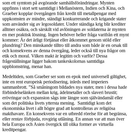
som ett symtom på avgörande samhällsförändringar. Mynten
uppfinns i stort sett samtidigt i Mellanöstern, Indien och Kina, och
Graeber kopplar övergången från kredit till metallpengar med
uppkomsten av mindre, ständigt konkurrerande och krigande stater
som använder sig av legosoldater. Under ständiga krig blir krediter
alltmer osäkra, och särskilt vid avlöningen av soldaterna är mynten
en mer praktisk lösning. Ingen behöver heller fråga varifrån ett mynt
kommer: Är det ärligt förtjänat eller åtkommet genom stöld eller
plundring? Den minskande tilltro till andra som både är en orsak till
och konsekvens av denna övergång, leder också till nya frågor om
etik och moral. Vilken makt är legitim och varför? Dessa
frågeställningar ligger bakom tankeskolornas samtidiga
uppblomstring, menar han.
Medeltiden, som Graeber ser som en epok med universell giltighet,
inte en rent europeisk periodisering, inleds med imperiers
sammanbrott. ”Så småningom bildades nya stater, men i dessa hade
förbindelselänken mellan krig, ädelmetaller och slaveri brustit;
erövringar och expansion sågs inte längre som självändamål eller
som det politiska livets yttersta mening. Samtidigt kom det
ekonomiska livet i allt högre grad att kontrolleras av religiösa
makthavare. En konsekvens var en utbredd rörelse för att begränsa,
eller rentav förbjuda, rovgirig utlåning. En annan var att man över
hela Europa och Asien övergick till olika former av virtuella
kreditpengar.