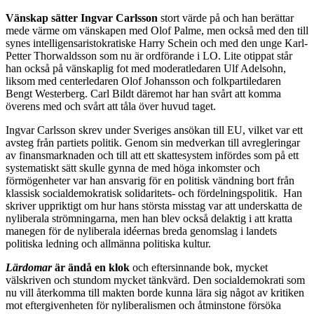
Vänskap sätter Ingvar Carlsson
stort värde på och han berättar
mede värme om vänskapen med Olof Palme, men också med den till
synes intelligensaristokratiske Harry Schein och med den unge Karl-
Petter Thorwaldsson som nu är ordförande i LO. Lite otippat står
han också på vänskaplig fot med moderatledaren Ulf Adelsohn,
liksom med centerledaren Olof Johansson och folkpartiledaren
Bengt Westerberg. Carl Bildt däremot har han svårt att komma
överens med och svårt att tåla över huvud taget.
Ingvar Carlsson skrev under Sveriges ansökan till EU, vilket var ett
avsteg från partiets politik. Genom sin medverkan till avregleringar
av finansmarknaden och till att ett skattesystem infördes som på ett
systematiskt sätt skulle gynna de med höga inkomster och
förmögenheter var han ansvarig för en politisk vändning bort från
klassisk socialdemokratisk solidaritets- och fördelningspolitik. Han
skriver uppriktigt om hur hans största misstag var att underskatta de
nyliberala strömningarna, men han blev också delaktig i att kratta
manegen för de nyliberala idéernas breda genomslag i landets
politiska ledning och allmänna politiska kultur.
Lärdomar
är ändå en klok
och eftersinnande bok, mycket
välskriven och stundom mycket tänkvärd. Den socialdemokrati som
nu vill återkomma till makten borde kunna lära sig något av kritiken
mot eftergivenheten för nyliberalismen och åtminstone försöka