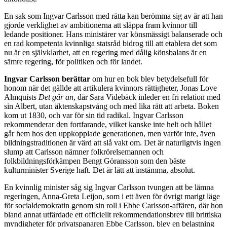
En sak som Ingvar Carlsson med rätta kan berömma sig av är att han
gjorde verklighet av ambitionerna att släppa fram kvinnor till
ledande positioner. Hans ministärer var könsmässigt balanserade och
en rad kompetenta kvinnliga statsråd bidrog till att etablera det som
nu är en självklarhet, att en regering med dålig könsbalans är en
sämre regering, för politiken och för landet.
Ingvar Carlsson berättar
om hur en bok blev betydelsefull för
honom när det gällde att artikulera kvinnors rättigheter, Jonas Love
Almquists
Det går an
, där Sara Videbäck inleder en fri relation med
sin Albert, utan äktenskapstvång och med lika rätt att arbeta. Boken
kom ut 1830, och var för sin tid radikal. Ingvar Carlsson
rekommenderar den fortfarande, vilket kanske inte helt och hållet
går hem hos den uppkopplade generationen, men varför inte, även
bildningstraditionen är värd att slå vakt om. Det är naturligtvis ingen
slump att Carlsson nämner folkrörelsemannen och
folkbildningsförkämpen Bengt Göransson som den bäste
kulturminister Sverige haft. Det är lätt att instämma, absolut.
En kvinnlig minister såg sig Ingvar Carlsson tvungen att be lämna
regeringen, Anna-Greta Leijon, som i ett även för övrigt marigt läge
för socialdemokratin genom sin roll i Ebbe Carlsson-affären, där hon
bland annat utfärdade ett officiellt rekommendationsbrev till brittiska
myndigheter för privatspanaren Ebbe Carlsson, blev en belastning