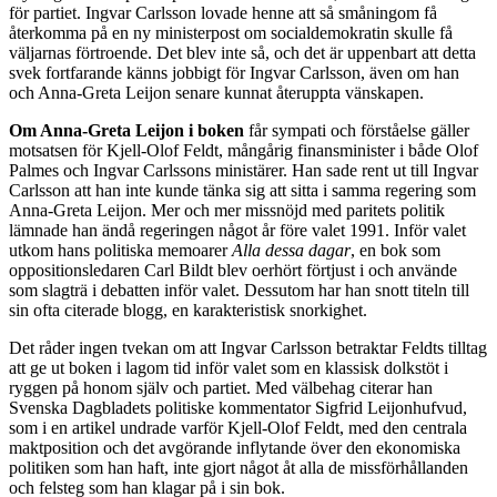
för partiet. Ingvar Carlsson lovade henne att så småningom få
återkomma på en ny ministerpost om socialdemokratin skulle få
väljarnas förtroende. Det blev inte så, och det är uppenbart att detta
svek fortfarande känns jobbigt för Ingvar Carlsson, även om han
och Anna-Greta Leijon senare kunnat återuppta vänskapen.
Om Anna-Greta Leijon i boken
får sympati och förståelse gäller
motsatsen för Kjell-Olof Feldt, mångårig finansminister i både Olof
Palmes och Ingvar Carlssons ministärer. Han sade rent ut till Ingvar
Carlsson att han inte kunde tänka sig att sitta i samma regering som
Anna-Greta Leijon. Mer och mer missnöjd med paritets politik
lämnade han ändå regeringen något år före valet 1991. Inför valet
utkom hans politiska memoarer
Alla dessa dagar
, en bok som
oppositionsledaren Carl Bildt blev oerhört förtjust i och använde
som slagträ i debatten inför valet. Dessutom har han snott titeln till
sin ofta citerade blogg, en karakteristisk snorkighet.
Det råder ingen tvekan om att Ingvar Carlsson betraktar Feldts tilltag
att ge ut boken i lagom tid inför valet som en klassisk dolkstöt i
ryggen på honom själv och partiet. Med välbehag citerar han
Svenska Dagbladets politiske kommentator Sigfrid Leijonhufvud,
som i en artikel undrade varför Kjell-Olof Feldt, med den centrala
maktposition och det avgörande inflytande över den ekonomiska
politiken som han haft, inte gjort något åt alla de missförhållanden
och felsteg som han klagar på i sin bok.