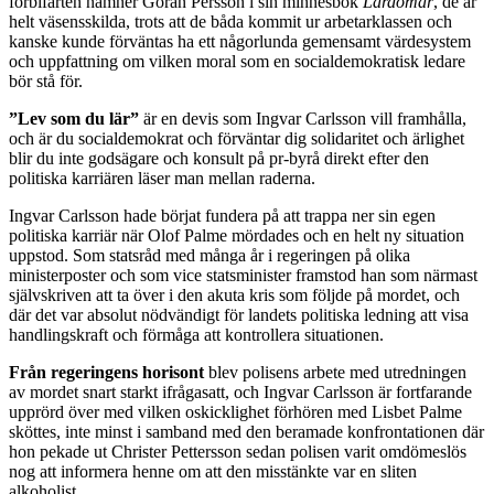
förbifarten nämner Göran Persson i sin minnesbok
Lärdomar
, de är
helt väsensskilda, trots att de båda kommit ur arbetarklassen och
kanske kunde förväntas ha ett någorlunda gemensamt värdesystem
och uppfattning om vilken moral som en socialdemokratisk ledare
bör stå för.
”Lev som du lär”
är en devis som Ingvar Carlsson vill framhålla,
och är du socialdemokrat och förväntar dig solidaritet och ärlighet
blir du inte godsägare och konsult på pr-byrå direkt efter den
politiska karriären läser man mellan raderna.
Ingvar Carlsson hade börjat fundera på att trappa ner sin egen
politiska karriär när Olof Palme mördades och en helt ny situation
uppstod. Som statsråd med många år i regeringen på olika
ministerposter och som vice statsminister framstod han som närmast
självskriven att ta över i den akuta kris som följde på mordet, och
där det var absolut nödvändigt för landets politiska ledning att visa
handlingskraft och förmåga att kontrollera situationen.
Från regeringens horisont
blev polisens arbete med utredningen
av mordet snart starkt ifrågasatt, och Ingvar Carlsson är fortfarande
upprörd över med vilken oskicklighet förhören med Lisbet Palme
sköttes, inte minst i samband med den beramade konfrontationen där
hon pekade ut Christer Pettersson sedan polisen varit omdömeslös
nog att informera henne om att den misstänkte var en sliten
alkoholist.