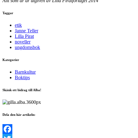
Allt som är är utgiven av Lilla Piratförlaget 2014
Taggar
etik
Janne Teller
Lilla Pirat
noveller
ungdomsbok
Kategorier
Barnkultur
Boktips
Skänk ett bidrag till Alba!
Dela den här artikeln: