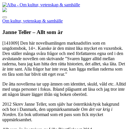
Om kultur, vetenskap & samhälle
Janne Teller – Allt som är
[141009]
Den här novellsamlingen marknadsförs som en
ungdomsbok, 14+. Kanske är den minst lika mycket en vuxenbok.
Den ställer många svåra frågor och med författarens egna ord i den
avslutande novellen om skrivande ”Svaren ligger alltid mellan
raderna, bara jag kan hitta den rätta historien, det alltet, ska låta. Det
är inte sant. Alla frågor har inte svar, kan ligga mellan raderna som
en fåra som har blivit sitt eget svar.”
De åtta novellerna tar upp ämnen om identitet, skuld, våld etc. Alltid
med unga personer i fokus. Ibland plågsamt att läsa och jag tror inte
att någon läsare lägger ifrån sig boken oberörd.
2012 Skrev Janne Teller, som själv har österrikisk/tysk bakgrund
och bor i Danmark, den uppmärksammade
Om det var krig i
Norden
. En bok utformad som ett pass som fick mycket
uppmärksamhet.