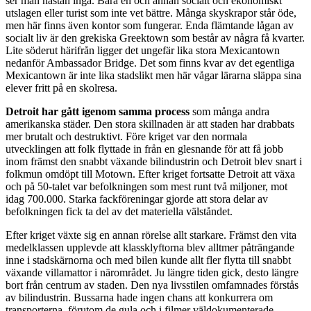
ser man nästan inga. Bara en och annan socialt och ekonomiskt
utslagen eller turist som inte vet bättre. Många skyskrapor står öde,
men här finns även kontor som fungerar. Enda flämtande lågan av
socialt liv är den grekiska Greektown som består av några få kvarter.
Lite söderut härifrån ligger det ungefär lika stora Mexicantown
nedanför Ambassador Bridge. Det som finns kvar av det egentliga
Mexicantown är inte lika stadslikt men här vågar lärarna släppa sina
elever fritt på en skolresa.
Detroit har gått igenom samma process
som många andra
amerikanska städer. Den stora skillnaden är att staden har drabbats
mer brutalt och destruktivt. Före kriget var den normala
utvecklingen att folk flyttade in från en glesnande för att få jobb
inom främst den snabbt växande bilindustrin och Detroit blev snart i
folkmun omdöpt till Motown. Efter kriget fortsatte Detroit att växa
och på 50-talet var befolkningen som mest runt två miljoner, mot
idag 700.000. Starka fackföreningar gjorde att stora delar av
befolkningen fick ta del av det materiella välståndet.
Efter kriget växte sig en annan rörelse allt starkare. Främst den vita
medelklassen upplevde att klassklyftorna blev alltmer påträngande
inne i stadskärnorna och med bilen kunde allt fler flytta till snabbt
växande villamattor i närområdet. Ju längre tiden gick, desto längre
bort från centrum av staden. Den nya livsstilen omfamnades förstås
av bilindustrin. Bussarna hade ingen chans att konkurrera om
transporterna, förutom de gula och i filmer väldokumenterade