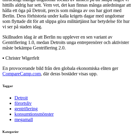
hittills aldrig har sett. Vem vet, det kan finnas många anledningar att
hålla ett öga på Detroit, precis som många av oss har gjort med
Berlin. Dess förhistoria under kalla krigets dagar med ungdomar
som flyttade dit för att slippa göra militärtjänst har betydelse för hur
vi ser på staden idag.
Skillnaden idag är att Berlin nu upplever en sen variant av
Gentrifiering 1.0, medan Detroits unga entreprenörer och aktivister
måste bekämpa Gentrifiering 2.0.
▪ Christer Wigerfelt
En provocerande bild från den globala ekonomiska eliten ger
CompareCamp.com
, där deras bostäder visas upp.
Taggar
Detroit
förortsliv
gentrifiering
konsumtionsmönster
megamall
Kategorier