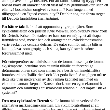
att köpa även billiga bostäder. För att kunna känna sig trygg i en
bostad krävs att området har ett visst mått av grannkontakter. Men ett
eller två bostadshus omgivet av tomrum? Kan fungera med
tillbyggnad i en ”gated community”? Det blir nog inte första steget
till Detroits långsiktiga återhämtning.
En bättre taktik
är då att uppmuntra yngre pionjärer. Som
cykelentusiasten och juristen Kyle Wiswall, som övergav New York
för Detroit. Krisen för staden ser han som en möjlighet att skapa
framtidens stad, menar han och arrangerar en cykeldemonstration
varje vecka i de centrala delarna. De gator som för många bilister
kan upplevas som gropiga och slitna, kan cyklister ha större
fördragsamhet med.
För entreprenörer och aktivister kan de tomma husen, ja de tomma
skyskraporna, betraktas som ett unikt tillfälle att förverkliga
drömmarna om en stad som annars bara består om innehållslösa
honnörsord om ”hållbarhet” och ”det goda livet”. Antagligen måste
detta ske utan medverkan av det vanliga kapitalet men med en
ekonomi i annan skepnad. Kanske dock som en egen ekonomisk
organism och samtidigt i ett symbiotisk relation till det kapitalistiska
systemet?
Den nya cykelstaden Detroit
skulle kunna bli en verkstad för
alternativa marknadsmekanismen. En viktig förutsättning är att
tillräckligt många ungdomar lockas av tanken på att skapa något vi