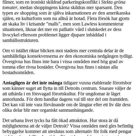
filmer, som en ironiskt skildrad parkeringskonflikt i
Stekta gröna
tomater
, medan shoppingens kärna skildras mer sparsamt. Den
typen av shopping som är själva inkarnationen av den amerikanska
själen, en kulturform som nu alltså är hotad. Flera försök har gjorts
att skaka liv i krisande ”malls”, men som Lawless kommenterar
situationen, liknar det mer en palliativ vård i slutskedet av dess
livscykel eftersom problemet ligger djupare inbäddad i
samhällsstrukturen.
Om vi istället riktar blicken mot stadens mer centrala delar är de
samhälleliga konsekvenserna av den ekonomiska nedgången tydligt.
Övergivna hus finns inte bara i vissa områden med hög grad av
tomma eller rivna bostäder. Övergivna hus finns i nästan alla
bostadsområden.
Antagligen är det inte många
tidigare vuxna etablerade förortsbor
som känner suget att flytta in till Detroits centrum. Snarare väljer de
att uthärda i en försvagad förortskultur. För ungdomar är läget
annorlunda. För dem handlar dagens val till stor del om framtiden.
Det kan väl inte vara förvånande om de längtar efter ett liv där dess
olika delar blir mer organiskt sammanhängande.
Det urbana livet tycks ha fått ökad attraktion. Hur stora är då
möjligheterna att de väljer Detroit? Vissa områden med gles befintlig
bebyggelse kommer att uteslutas som alternativ för folk med pengar