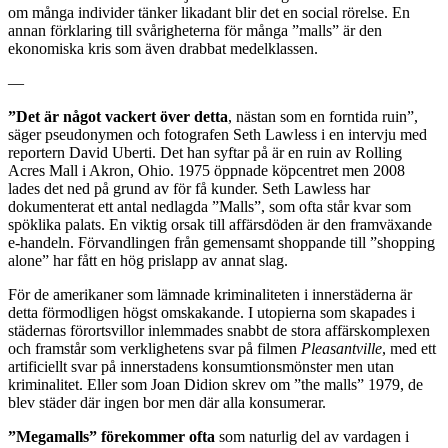
om många individer tänker likadant blir det en social rörelse. En
annan förklaring till svårigheterna för många ”malls” är den
ekonomiska kris som även drabbat medelklassen.
—
”Det är något vackert över detta
, nästan som en forntida ruin”,
säger pseudonymen och fotografen Seth Lawless i en intervju med
reportern David Uberti. Det han syftar på är en ruin av Rolling
Acres Mall i Akron, Ohio. 1975 öppnade köpcentret men 2008
lades det ned på grund av för få kunder. Seth Lawless har
dokumenterat ett antal nedlagda ”Malls”, som ofta står kvar som
spöklika palats. En viktig orsak till affärsdöden är den framväxande
e-handeln. Förvandlingen från gemensamt shoppande till ”shopping
alone” har fått en hög prislapp av annat slag.
För de amerikaner som lämnade kriminaliteten i innerstäderna är
detta förmodligen högst omskakande. I utopierna som skapades i
städernas förortsvillor inlemmades snabbt de stora affärskomplexen
och framstår som verklighetens svar på filmen
Pleasantville
, med ett
artificiellt svar på innerstadens konsumtionsmönster men utan
kriminalitet. Eller som Joan Didion skrev om ”the malls” 1979, de
blev städer där ingen bor men där alla konsumerar.
”Megamalls” förekommer ofta
som naturlig del av vardagen i