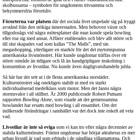
skolbussarna – symbolen för ungdomens trivsamma och
bekymmersfria förortsliv.
Förorterna var platsen
där det sociala livet utspelade sig på tryggt
avstånd från den stökiga inneerstaden. Men behoven växte och
tillgodosågs vid några mötesplatser där man kunde spela bowling
eller roa sig med annat. Affärer etablerades och blev allt större och
till slut skapades vad som kallas ”The Malls”, med sin
megashopping, ytterligare en markör för det det mytomspunna
amerikanska livsmönstret. Här kunde ungdomar träffas över ett
större område än tidigare och få än handgripligare inskolning i
konsumtion av livsstilar. Nu kunde även dagligvaruhandeln jubla.
Så här har det sett ut i de flesta amerikanska storstäder.
Kulturmönstret såg onekligen stabilt ut med en starkt
individualiserad medelklass som motor. Men det fanns några
stormsvalor i all stillhet. År 2000 publicerade Robert Putnam
rapporten
Bowling Alone
, som visade att det gemensamma
bowlandet har ersatts med bowling i all ensamhet. Om det
indikerade förändringar i samhället var det dock inte enkelt att veta
vad.
Livsstilar är inte så eviga
som vi kan tro efter några decennier av
stabila kulturmönster. Främst ungdomar har börjat attraheras en mer
urban livsstil är vad som erbjuds i de oändliga villamattorna. Och