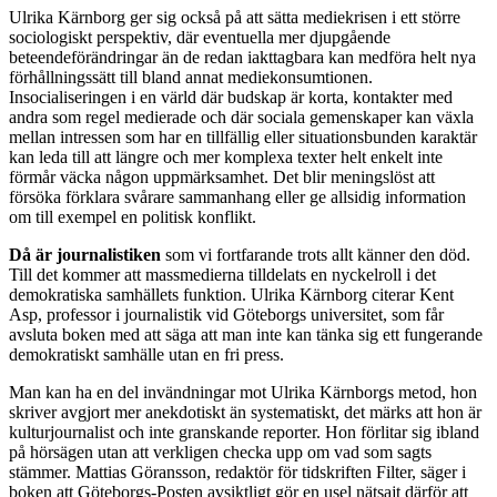
Ulrika Kärnborg ger sig också på att sätta mediekrisen i ett större
sociologiskt perspektiv, där eventuella mer djupgående
beteendeförändringar än de redan iakttagbara kan medföra helt nya
förhållningssätt till bland annat mediekonsumtionen.
Insocialiseringen i en värld där budskap är korta, kontakter med
andra som regel medierade och där sociala gemenskaper kan växla
mellan intressen som har en tillfällig eller situationsbunden karaktär
kan leda till att längre och mer komplexa texter helt enkelt inte
förmår väcka någon uppmärksamhet. Det blir meningslöst att
försöka förklara svårare sammanhang eller ge allsidig information
om till exempel en politisk konflikt.
Då är journalistiken
som vi fortfarande trots allt känner den död.
Till det kommer att massmedierna tilldelats en nyckelroll i det
demokratiska samhällets funktion. Ulrika Kärnborg citerar Kent
Asp, professor i journalistik vid Göteborgs universitet, som får
avsluta boken med att säga att man inte kan tänka sig ett fungerande
demokratiskt samhälle utan en fri press.
Man kan ha en del invändningar mot Ulrika Kärnborgs metod, hon
skriver avgjort mer anekdotiskt än systematiskt, det märks att hon är
kulturjournalist och inte granskande reporter. Hon förlitar sig ibland
på hörsägen utan att verkligen checka upp om vad som sagts
stämmer. Mattias Göransson, redaktör för tidskriften Filter, säger i
boken att Göteborgs-Posten avsiktligt gör en usel nätsajt därför att