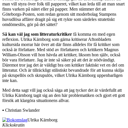
man vill styra över folk till papperet, vilket kan leda till att man snart
finns varken på nätet eller på papper. Men stämmer det att
Göteborgs-Posten, som redan genom sitt moderbolag Stampens
huvudlösa affärer dragit på sig ett rykte som särdeles stratetiskt
omdömeslös, gör på det sättet?
Så kan väl jag som litteraturkritiker
få komma en med egen
reflexion. Ulrika Kärnborg som gärna kritiserar Aftonbladets
kultursida morrar här över att där finns alldeles för få kritiker som
också är författare. Med stöd av författaren och kritikern Magnus
William-Olsson vill hon hävda att kritiker, liksom hon själv, också
bör vara författare. Jag är inte så säker på att det är nödvändigt.
Däremot tror jag det är väldigt bra om kritiker faktiskt vet en del om
litteratur. Och är tillräckligt stilistiskt bevandrade för att kunna skilja
på skrupellös och skrupulös, vilket Ulrika Kärnborg uppenbarligen
inte kan.
Med detta sagt vill jag också säga att jag tycker det är värdefullt att
Ulrika Kärnborg tagit sig an den här problematiken och gjort ett gott
försök att klargöra situationens allvar.
▪ Christian Swlander
Ulrika Kärnborg
Klickokratin