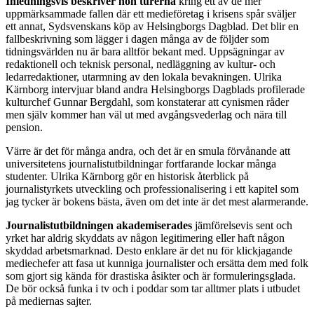
Inledningsvis beskriver hon turerna
kring ett av de mer
uppmärksammade fallen där ett medieföretag i krisens spår sväljer
ett annat, Sydsvenskans köp av Helsingborgs Dagblad. Det blir en
fallbeskrivning som lägger i dagen många av de följder som
tidningsvärlden nu är bara alltför bekant med. Uppsägningar av
redaktionell och teknisk personal, nedläggning av kultur- och
ledarredaktioner, utarmning av den lokala bevakningen. Ulrika
Kärnborg intervjuar bland andra Helsingborgs Dagblads profilerade
kulturchef Gunnar Bergdahl, som konstaterar att cynismen råder
men själv kommer han väl ut med avgångsvederlag och nära till
pension.
Värre är det för många andra, och det är en smula förvånande att
universitetens journalistutbildningar fortfarande lockar många
studenter. Ulrika Kärnborg gör en historisk återblick på
journalistyrkets utveckling och professionalisering i ett kapitel som
jag tycker är bokens bästa, även om det inte är det mest alarmerande.
Journalistutbildningen akademiserades
jämförelsevis sent och
yrket har aldrig skyddats av någon legitimering eller haft någon
skyddad arbetsmarknad. Desto enklare är det nu för klickjagande
mediechefer att fasa ut kunniga journalister och ersätta dem med folk
som gjort sig kända för drastiska åsikter och är formuleringsglada.
De bör också funka i tv och i poddar som tar alltmer plats i utbudet
på mediernas sajter.