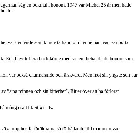
e Dagerman såg en bokmal i honom. 1947 var Michel 25 år men hade
ibenter.
ichel var den ende som kunde ta hand om henne när Jean var borta.
ock: Etta blev irriterad och körde med sonen, behandlade honom som
men hon var också charmerande och älskvärd. Men mot sin yngste son var
v ”sina minnen och sin bitterhet”. Bitter över att ha förlorat
 många sätt lik Stig själv.
 växa upp hos farföräldrarna så förhållandet till mamman var