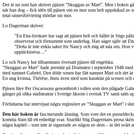
Det är nu som han skriver pjäsen ”Skuggan av Mart”. Men i boken går 
när han dog – fick idén till pjäsen om en mor som helt uppslukad av s
total sinnesförvirring mördar sin mor.
Lo Dagerman skriver:
”En Etta-forskare har sagt att pjäsen helt och hållet är Stigs påhi
observerat och förnummit som underlag. Han säger själv att Ett
”Detta är inte enkla saker för Nancy och mig att tala om. Hon v
upptäcktsresa…”
Lo och Nancy har tillsammans översatt pjäsen till engelska.
”Skuggan av Mart” hade premiär på Dramaten i september 1948 med 
med namnet Gabriel. Den döde sonen har fått namnet Mart och det är 
En ung kvinna, Thérèse, finns även med som karaktär på scenen och e
Pjäsen blev Per Oscarssons genombrott i rollen som den plågade Gabrie
gånger på olika stadsteatrar i Sverige liksom i svensk TV samt satts up
Författarna har intervjuat några regissörer av ”Skuggan av Mart” i slut
Den här boken är
fascinerande läsning. Som vore det en pusseldeckar
komma fram till ett enhetligt svar. Snarlikt Stig Dagermans prosa skri
några kapitel – som inte är signerade av någon av dem – är det svårt 