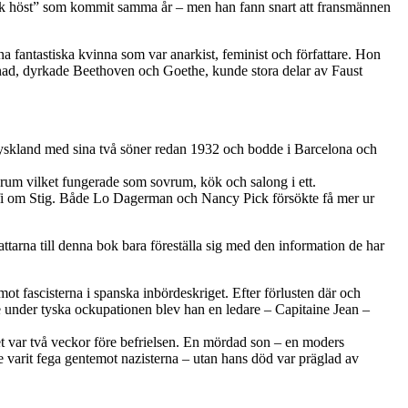
ysk höst” som kommit samma år – men han fann snart att fransmännen
nna fantastiska kvinna som var anarkist, feminist och författare. Hon
evnad, dyrkade Beethoven och Goethe, kunde stora delar av Faust
Tyskland med sina två söner redan 1932 och bodde i Barcelona och
t rum vilket fungerade som sovrum, kök och salong i ett.
afi om Stig. Både Lo Dagerman och Nancy Pick försökte få mer ur
ttarna till denna bok bara föreställa sig med den information de har
t fascisterna i spanska inbördeskriget. Efter förlusten där och
ke under tyska ockupationen blev han en ledare – Capitaine Jean –
t var två veckor före befrielsen. En mördad son – en moders
 varit fega gentemot nazisterna – utan hans död var präglad av