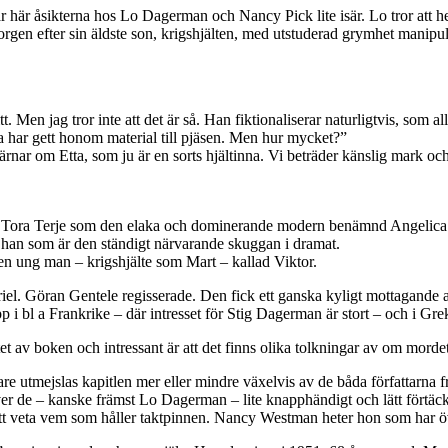
här åsikterna hos Lo Dagerman och Nancy Pick lite isär. Lo tror att he
orgen efter sin äldste son, krigshjälten, med utstuderad grymhet manipu
tt. Men jag tror inte att det är så. Han fiktionaliserar naturligtvis, som 
a har gett honom material till pjäsen. Men hur mycket?”
ärnar om Etta, som ju är en sorts hjältinna. Vi beträder känslig mark o
Tora Terje som den elaka och dominerande modern benämnd Angelica o
han som är den ständigt närvarande skuggan i dramat.
n ung man – krigshjälte som Mart – kallad Viktor.
l. Göran Gentele regisserade. Den fick ett ganska kyligt mottagande av
p i bl a Frankrike – där intresset för Stig Dagerman är stort – och i Gre
et av boken och intressant är att det finns olika tolkningar av om morde
e utmejslas kapitlen mer eller mindre växelvis av de båda författarna 
ver de – kanske främst Lo Dagerman – lite knapphändigt och lätt förtäck
att veta vem som håller taktpinnen. Nancy Westman heter hon som har öve