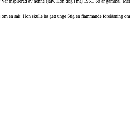
” var inspirerad av henne själv. Hon dog i maj 1951, 68 år gammal. Me
rens om en sak: Hon skulle ha gett unge Stig en flammande föreläsning om 