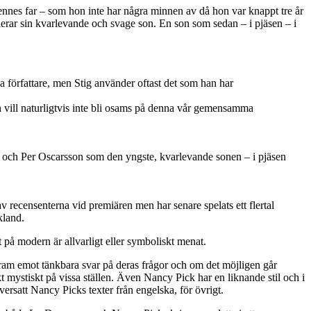
nnes far – som hon inte har några minnen av då hon var knappt tre år
lerar sin kvarlevande och svage son. En son som sedan – i pjäsen – i
alla författare, men Stig använder oftast det som han har
ch vill naturligtvis inte bli osams på denna vår gemensamma
ch Per Oscarsson som den yngste, kvarlevande sonen – i pjäsen
 recensenterna vid premiären men har senare spelats ett flertal
kland.
t på modern är allvarligt eller symboliskt menat.
fram emot tänkbara svar på deras frågor och om det möjligen går
t mystiskt på vissa ställen. Även Nancy Pick har en liknande stil och i
rsatt Nancy Picks texter från engelska, för övrigt.