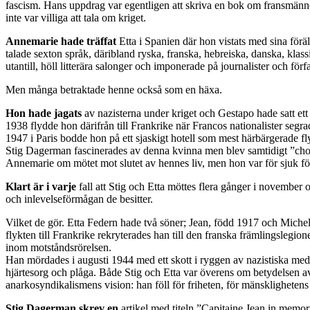
fascism. Hans uppdrag var egentligen att skriva en bok om fransmän
inte var villiga att tala om kriget.
Annemarie hade träffat
Etta i Spanien där hon vistats med sina förä
talade sexton språk, däribland ryska, franska, hebreiska, danska, kla
utantill, höll litterära salonger och imponerade på journalister och för
Men många betraktade henne också som en häxa.
Hon hade jagats
av nazisterna under kriget och Gestapo hade satt e
1938 flydde hon därifrån till Frankrike när Francos nationalister segra
1947 i Paris bodde hon på ett sjaskigt hotell som mest härbärgerade fl
Stig Dagerman fascinerades av denna kvinna men blev samtidigt ”choc
Annemarie om mötet mot slutet av hennes liv, men hon var för sjuk fö
Klart är i varje
fall att Stig och Etta möttes flera gånger i november
och inlevelseförmågan de besitter.
Vilket de gör. Etta Federn hade två söner; Jean, född 1917 och Michel
flykten till Frankrike rekryterades han till den franska främlingslegi
inom motståndsrörelsen.
Han mördades i augusti 1944 med ett skott i ryggen av nazistiska med
hjärtesorg och plåga. Både Stig och Etta var överens om betydelsen a
anarkosyndikalismens vision: han föll för friheten, för mänsklighetens
Stig Dagerman skrev en
artikel med titeln ”Capitaine Jean in memo