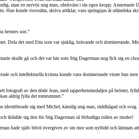
ältemodig, utan en nervös ung man, obekväm i sin egen kropp. Annemari
in. Han kunde översätta, skriva artiklar, vara springsjas åt utländska skr
lpa hennes son.”
lrummet. Dela det med Etta som var sjuklig, krävande och dominerande. M
emarie skulle gå och det var här som Stig Dagerman nog fick sig en ch
istikerade och intellektuella kvinna kunde vara dominerande visste han 
t fotografi av den döde Jean, med tapperhetsmedaljen på bröstet, fylld a
 kan aldrig fylla det tomrummet.”
 identifierade sig med Michel, känslig ung man, räddhågad och svag. På
och iklädde sig den för Stig Dagerman så förhatliga rollen av moder!
erman hade själv blivit övergiven av sin mor som nyfödd och lämnats att