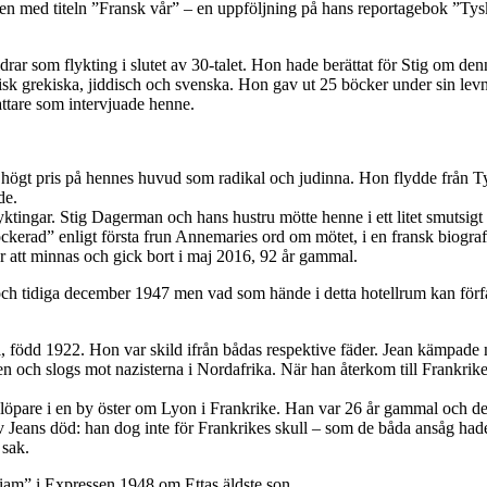
nen med titeln ”Fransk vår” – en uppföljning på hans reportagebok ”T
ldrar som flykting i slutet av 30-talet. Hon hade berättat för Stig om de
ssisk grekiska, jiddisch och svenska. Hon gav ut 25 böcker under sin l
fattare som intervjuade henne.
tt högt pris på hennes huvud som radikal och judinna. Hon flydde från 
de.
yktingar. Stig Dagerman och hans hustru mötte henne i ett litet smutsig
kerad” enligt första frun Annemaries ord om mötet, i en fransk biogr
r att minnas och gick bort i maj 2016, 92 år gammal.
 och tidiga december 1947 men vad som hände i detta hotellrum kan förfa
, född 1922. Hon var skild ifrån bådas respektive fäder. Jean kämpade mo
onen och slogs mot nazisterna i Nordafrika. När han återkom till Frankri
löpare i en by öster om Lyon i Frankrike. Han var 26 år gammal och de
v Jeans död: han dog inte för Frankrikes skull – som de båda ansåg hade
 sak.
riam” i Expressen 1948 om Ettas äldste son.