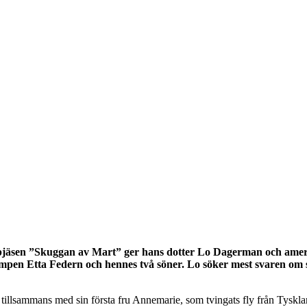
v pjäsen ”Skuggan av Mart” ger hans dotter Lo Dagerman och amer
pen Etta Federn och hennes två söner. Lo söker mest svaren om sin
tillsammans med sin första fru Annemarie, som tvingats fly från Tyskla