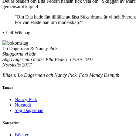
Det är osäkert om Etta Federn nånsin fick veta om ”Skuggan av Mart
gemensamt kapitel:
”Om Etta hade fått tillfälle att läsa Stigs drama är vi helt öve
För vad visste han om moderskap?”
▪ Leif Wilehag
Lo Dagerman & Nancy Pick
Skuggorna vi bär
Stig Dagerman möter Etta Federn i Paris 1947
Norstedts 2017
Bilden: Lo Dagerman och Nancy Pick. Foto Mandy Demuth
Taggar
Nancy Pick
Norstedt
Stig Dagerman
Kategorier
Böcker