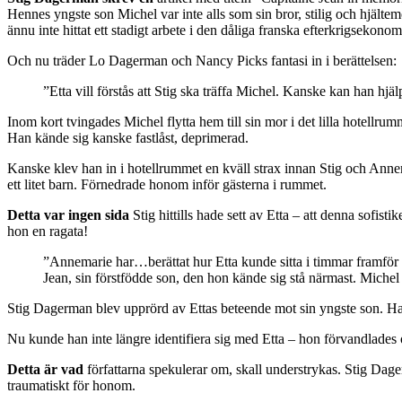
Hennes yngste son Michel var inte alls som sin bror, stilig och hj
ännu inte hittat ett stadigt arbete i den dåliga franska efterkrigsekonom
Och nu träder Lo Dagerman och Nancy Picks fantasi in i berättelsen:
”Etta vill förstås att Stig ska träffa Michel. Kanske kan han hjä
Inom kort tvingades Michel flytta hem till sin mor i det lilla hotel
Han kände sig kanske fastlåst, deprimerad.
Kanske klev han in i hotellrummet en kväll strax innan Stig och Ann
ett litet barn. Förnedrade honom inför gästerna i rummet.
Detta var ingen sida
Stig hittills hade sett av Etta – att denna sof
hon en ragata!
”Annemarie har…berättat hur Etta kunde sitta i timmar framför et
Jean, sin förstfödde son, den hon kände sig stå närmast. Michel
Stig Dagerman blev upprörd av Ettas beteende mot sin yngste son. Han
Nu kunde han inte längre identifiera sig med Etta – hon förvandlades 
Detta är vad
författarna spekulerar om, skall understrykas. Stig Dag
traumatiskt för honom.