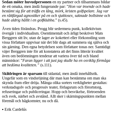
Sedan möter huvudpersonen
en ny partner och tillsammans bildar
de ett omaka, men ändå fungerande par: ”
Hon var troende och hade
bestämt sig för att träffa en lång, mörk, kristen golfspelare. Jag var
en råttfärgad agnostiker på en och sjuttiosex, saknade bollsinne och
hade aldrig hållit i en golfklubba
.” (s.45).
Även tiden förändras. Progg blir sedermera punk, kollektivism
övergår i individualism. Osentimentalt och ärligt beskriver Mats
Berggren sitt liv, utan de lager av koketteri eller förkonstling som
vissa författare uppvisar när det blir dags att summera sig själva och
sin gärning. Den egna betydelsen som författare tonas ner. Samtidigt
väjer Berggren inte för att konstatera att det finns litterär kvalitet
även om bedömningen tenderar att variera över tid och bland
människor: ”
Faran ligger i att just jag skulle ha en osviklig förmåga
att bedöma kvaliteten.”
(s.111).
Skildringen är sparsam
till sidantal, men ändå innehållsrik.
Ungefär som en vindsröjning där man kan bestämma om man ska
skynda fram eller dröja. Många olika sorters verkligheter gestaltas:
verkstadsgolv och progressiv teater, förlagsrum och förortstorg,
refuseringar och publiceringar. Hopp och besvikelse, förtroenden
och svek, närhet och avstånd. Allt sker i skärningspunkten mellan
föremål och hågkomster, nu och då.
▪ Erik Cardelús