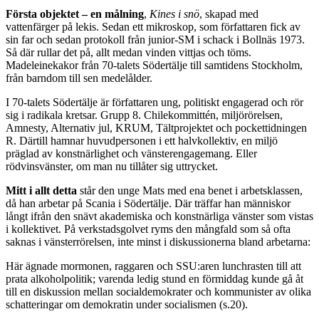
Första objektet – en målning
,
Kines i snö
, skapad med
vattenfärger på lekis. Sedan ett mikroskop, som författaren fick av
sin far och sedan protokoll från junior-SM i schack i Bollnäs 1973.
Så där rullar det på, allt medan vinden vittjas och töms.
Madeleinekakor från 70-talets Södertälje till samtidens Stockholm,
från barndom till sen medelålder.
I 70-talets Södertälje är författaren ung, politiskt engagerad och rör
sig i radikala kretsar. Grupp 8. Chilekommittén, miljörörelsen,
Amnesty, Alternativ jul, KRUM, Tältprojektet och pockettidningen
R. Därtill hamnar huvudpersonen i ett halvkollektiv, en miljö
präglad av konstnärlighet och vänsterengagemang. Eller
rödvinsvänster, om man nu tillåter sig uttrycket.
Mitt i allt detta
står den unge Mats med ena benet i arbetsklassen,
då han arbetar på Scania i Södertälje. Där träffar han människor
långt ifrån den snävt akademiska och konstnärliga vänster som vistas
i kollektivet. På verkstadsgolvet ryms den mångfald som så ofta
saknas i vänsterrörelsen, inte minst i diskussionerna bland arbetarna:
Här ägnade mormonen, raggaren och SSU:aren lunchrasten till att
prata alkoholpolitik; varenda ledig stund en förmiddag kunde gå åt
till en diskussion mellan socialdemokrater och kommunister av olika
schatteringar om demokratin under socialismen (s.20).