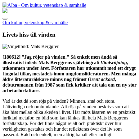
Om kultur, vetenskap & samhälle
Livets hiss till vinden
[180612]
”Jag röjer på vinden.” Så enkelt men ändå så
illustrativt inleds Mats Berggrens självbiografi
Vindsröjning,
utkommen under året. Författaren har utkommit med ett drygt
tjugotal titlar, mestadels inom ungdomslitteraturen. Men många
äldre litteraturälskare minns nog främst
Orent ackord
,
debutromanen från 1987 som fick kritiker att tala om en ny stor
arbetarförfattare.
Vad är det då som röjs på vinden? Minnen, små och stora.
Lättvindiga och omtumlande. Att röja på vinden beskrivs som att
åka hiss mellan olika skeden i livet. Här möts läsaren av en praktiskt
inriktad metafor, en bild som kan länkas till hela Mats Berggrens
författarskap. För det finns något rejält och praktiskt över hur
verkligheten gestaltas och hur det reflekteras över det liv som
passerat. Rakt och enkelt, men aldrig banalt eller torftigt.