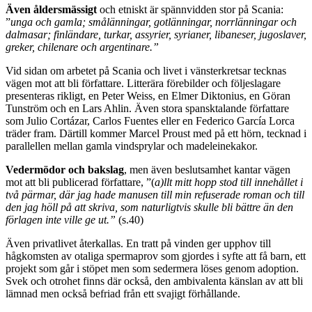
Även åldersmässigt
och etniskt är spännvidden stor på Scania:
”
unga och gamla; smålänningar, gotlänningar, norrlänningar och
dalmasar; finländare, turkar, assyrier, syrianer, libaneser, jugoslaver,
greker, chilenare och argentinare.”
Vid sidan om arbetet på Scania och livet i vänsterkretsar tecknas
vägen mot att bli författare. Litterära förebilder och följeslagare
presenteras rikligt, en Peter Weiss, en Elmer Diktonius, en Göran
Tunström och en Lars Ahlin. Även stora spansktalande författare
som Julio Cortázar, Carlos Fuentes eller en Federico García Lorca
träder fram. Därtill kommer Marcel Proust med på ett hörn, tecknad i
parallellen mellan gamla vindsprylar och madeleinekakor.
Vedermödor och bakslag
, men även beslutsamhet kantar vägen
mot att bli publicerad författare, ”(
a)llt mitt hopp stod till innehållet i
två pärmar, där jag hade manusen till min refuserade roman och till
den jag höll på att skriva, som naturligtvis skulle bli bättre än den
förlagen inte ville ge ut.”
(s.40)
Även privatlivet återkallas. En tratt på vinden ger upphov till
hågkomsten av otaliga spermaprov som gjordes i syfte att få barn, ett
projekt som går i stöpet men som sedermera löses genom adoption.
Svek och otrohet finns där också, den ambivalenta känslan av att bli
lämnad men också befriad från ett svajigt förhållande.