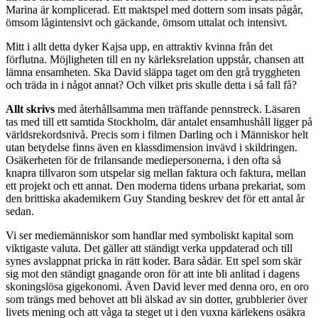
Marina är komplicerad. Ett maktspel med dottern som insats pågår,
ömsom lågintensivt och gäckande, ömsom uttalat och intensivt.
Mitt i allt detta dyker Kajsa upp, en attraktiv kvinna från det
förflutna. Möjligheten till en ny kärleksrelation uppstår, chansen att
lämna ensamheten. Ska David släppa taget om den grå tryggheten
och träda in i något annat? Och vilket pris skulle detta i så fall få?
Allt skrivs
med återhållsamma men träffande pennstreck. Läsaren
tas med till ett samtida Stockholm, där antalet ensamhushåll ligger på
världsrekordsnivå. Precis som i filmen Darling och i Människor helt
utan betydelse finns även en klassdimension invävd i skildringen.
Osäkerheten för de frilansande mediepersonerna, i den ofta så
knapra tillvaron som utspelar sig mellan faktura och faktura, mellan
ett projekt och ett annat. Den moderna tidens urbana prekariat, som
den brittiska akademikern Guy Standing beskrev det för ett antal år
sedan.
Vi ser mediemänniskor som handlar med symboliskt kapital som
viktigaste valuta. Det gäller att ständigt verka uppdaterad och till
synes avslappnat pricka in rätt koder. Bara sådär. Ett spel som skär
sig mot den ständigt gnagande oron för att inte bli anlitad i dagens
skoningslösa gigekonomi. Även David lever med denna oro, en oro
som trängs med behovet att bli älskad av sin dotter, grubblerier över
livets mening och att våga ta steget ut i den vuxna kärlekens osäkra