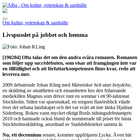
Om kultur, vetenskap & samhälle
Livspusslet på jobbet och hemma
[190204]
Ofta talas det om den andra svåra romanen. Romanen
som följer upp succédebuten, som visar att framgången inte var
en tillfällighet och att författarkompetensen finns kvar, redo att
leverera mer.
2009 debuterade Johan Kling med
Människor helt utan betydelse
,
en skildring av utsattheten och ensamheten hos den frilansande
mediekillen Magnus som driver runt en sommar i ett 90-talstonat
Stockholm. Stilen var sparsmakad, en sorgsen flanörsblick vilade
över det urbana landskapet och det var svårt att inte tänka Hjalmar
Söderberg. Boken vann mycket riktigt Borås tidningsdebutantpris
2010 och hamnade också bland de nominerade till priset för bästa
Stockholmsskildring, anordnad av Stadsbiblioteket samma år.
Nu, ett decennium
senare, kommer uppföljaren
Lycka
. Även här