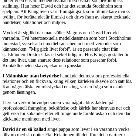
möter vi en ensam medelklassman med osäker socioekonomisk
ställning. Han heter David och har det samtida Stockholm som
spelplan. Att Kling även varit framgångsrik som filmmakare märks
tydligt, för berättandet är filmiskt och drivs fram av skarpt tecknade
händelser, situationer och miljöer.
Mycket är sig likt när man ställer Magnus och David bredvid
varandra. Två heterosexuella medelklassmän som bor i Stockholms
innerstad, sysselsatta i mediebranschen och med vemodet som
kännetecken. ”Mig gick livet förbi”, är ett passande citat från
själsfränden Doktor Glas ett sekel tidigare. Hos Klings gestalter är
det inte livet, utan snarare dess relationer som passerar förbi.
Kontaktlösheten skaver, ekar och gnisslar.
I Människor utan betydelse
handlade det mest om professionella
relationer och en flickvän, kring vilken kärleken skavde och satt lös.
Kan någon älska en misslyckad ensling, var en fråga som ekade
genom läsningen.
I Lycka verkar huvudpersonen vara något äldre. Jakten på
professionell framgång, bekräftelse och kärlek har skruvats ner och
gett vika för sökandet efter ett fungerande föräldraskap och den där
gäckande meningen med livet.
David är en så kallad
singelpappa som lever i en varannan-vecka-
tillvaro med sin dotter Fia. Relationen till den före detta partnern