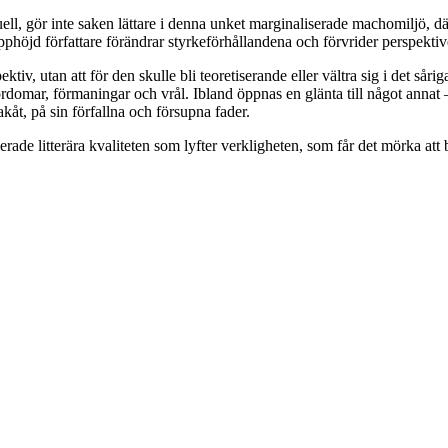
l, gör inte saken lättare i denna unket marginaliserade machomiljö, där
pphöjd författare förändrar styrkeförhållandena och förvrider perspekti
tiv, utan att för den skulle bli teoretiserande eller vältra sig i det såriga
domar, förmaningar och vrål. Ibland öppnas en glänta till något annat – 
kåt, på sin förfallna och försupna fader.
ade litterära kvaliteten som lyfter verkligheten, som får det mörka att b