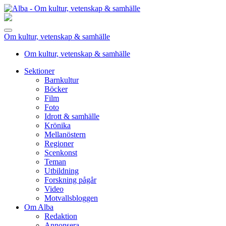
Om kultur, vetenskap & samhälle
Om kultur, vetenskap & samhälle
Sektioner
Barnkultur
Böcker
Film
Foto
Idrott & samhälle
Krönika
Mellanöstern
Regioner
Scenkonst
Teman
Utbildning
Forskning pågår
Video
Motvallsbloggen
Om Alba
Redaktion
Annonsera