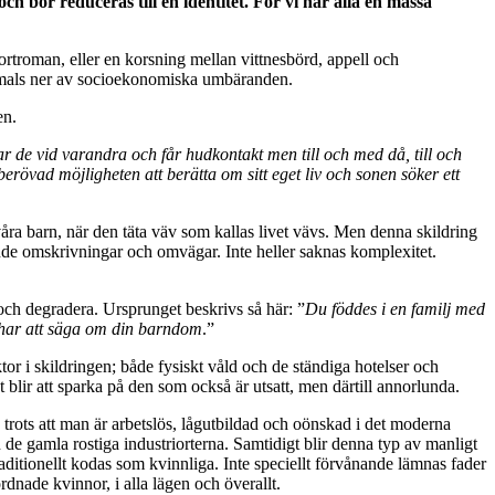
 bör reduceras till en identitet. För vi har alla en massa
kortroman, eller en korsning mellan vittnesbörd, appell och
ch mals ner av socioekonomiska umbäranden.
en.
r de vid varandra och får hudkontakt men till och med då, till och
rövad möjligheten att berätta om sitt eget liv och sonen söker ett
r våra barn, när den täta väv som kallas livet vävs. Men denna skildring
nde omskrivningar och omvägar. Inte heller saknas komplexitet.
 och degradera. Ursprunget beskrivs så här: ”
Du föddes i en familj med
g har att säga om din barndom
.”
tor i skildringen; både fysiskt våld och de ständiga hotelser och
blir att sparka på den som också är utsatt, men därtill annorlunda.
 trots att man är arbetslös, lågutbildad och oönskad i det moderna
 de gamla rostiga industriorterna. Samtidigt blir denna typ av manligt
aditionellt kodas som kvinnliga. Inte speciellt förvånande lämnas fader
dnade kvinnor, i alla lägen och överallt.