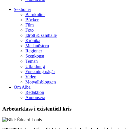
Sektioner
Barnkultur
Böcker
Film
Foto
Idrott & samhälle
Krönika
Mellanöstern
Regioner
Scenkonst
Teman
Utbildning
Forskning pågår
Video
Motvallsbloggen
Om Alba
Redaktion
Annonsera
Arbetarklass i existentiell kris