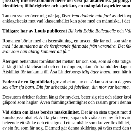
[190529]
Intersektionalitet heter det visst på akademisk jargong,
identiteter, tillhörigheter och sprickor, en mångfald aspekter som g
Tanken sveper över mig när jag läser
Vem dödade min far
? av det lov
anklagelseakt mot vad klassamhället kan göra med en människa, i det h
Tidigare har av Louis publicerat
Bli kvitt Eddie Belleguelle
och
Vål
Romanen börjar med en iscensättning, en urscen där far och son står 
med i de stunderna är de fortfarande fjärmade från varandra. Det fakt
svar som han aldrig kommer att få.”
Återigen behandlas förhållandet mellan far och son, som så ofta tidigare 
är långt ifrån klichéartad och en i mängden, utan här framträder dag
Åtskilligt för tankarna till Åsa Linderborgs
Mig äger ingen
, men här h
Fadern är en lågutbildad
grovarbetare, av en sådan sort som dagens s
sex eller sju barn. Din far arbetade på fabriken, din mor var hemma
Dessutom dricker fadern långt för mycket, beter sig rått och sätter kro
glåpord som haglar. Även främlingsfientlighet och rasism gror i denna 
Vid sidan om klass berörs maskulinitet.
Det är en sista utpost mot d
kunskapssamhället. Att knyta näven, supa och vråla är en av få förvrid
beteende ett sänke och ett stigma i ett samhälle som kräver flexibilit
av sin fru som får nog. Därmed går denna skildring på tvärs med den t