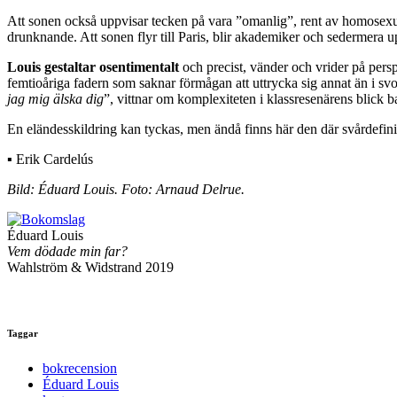
Att sonen också uppvisar tecken på vara ”omanlig”, rent av homosexuel
drunknande. Att sonen flyr till Paris, blir akademiker och sedermera u
Louis gestaltar osentimentalt
och precist, vänder och vrider på perspek
femtioåriga fadern som saknar förmågan att uttrycka sig annat än i svor
jag mig älska dig
”, vittnar om komplexiteten i klassresenärens blick ba
En eländesskildring kan tyckas, men ändå finns här den där svårdefinier
▪ Erik Cardelús
Bild: Éduard Louis. Foto: Arnaud Delrue.
Éduard Louis
Vem dödade min far?
Wahlström & Widstrand 2019
Taggar
bokrecension
Éduard Louis