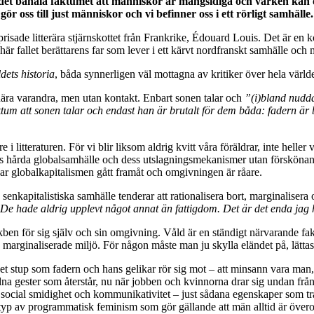
 det banala faktumet att människor är mångsidiga och varken kan och
ör oss till just människor och vi befinner oss i ett rörligt samhälle.
prisade litterära stjärnskottet från Frankrike, Édouard Louis. Det är en 
är fallet berättarens far som lever i ett kärvt nordfranskt samhälle o
dets historia
, båda synnerligen väl mottagna av kritiker över hela värld
nära varandra, men utan kontakt. Enbart sonen talar och
”(i)bland nudda
um att sonen talar och endast han är brutalt för dem båda: fadern är be
i litteraturen. För vi blir liksom aldrig kvitt våra föräldrar, inte helle
ens hårda globalsamhälle och dess utslagningsmekanismer utan försköna
ar globalkapitalismen gått framåt och omgivningen är råare.
enkapitalistiska samhälle tenderar att rationalisera bort, marginalisera
. De hade aldrig upplevt något annat än fattigdom. Det är det enda ja
kben för sig själv och sin omgivning. Våld är en ständigt närvarande fak
marginaliserade miljö. För någon måste man ju skylla eländet på, lättast 
et stup som fadern och hans gelikar rör sig mot – att minsann vara man,
na gester som återstår, nu när jobben och kvinnorna drar sig undan från
et, social smidighet och kommunikativitet – just sådana egenskaper som tr
yp av programmatisk feminism som gör gällande att män alltid är överor