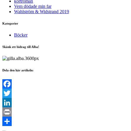
kortroman
Vem dödade min far
Wahlström & Widstrand 2019
Kategorier
Böcker
Skänk ett bidrag till Alba!
Dela den här artikeln:
Facebook
Twitter
LinkedIn
Print
Dela