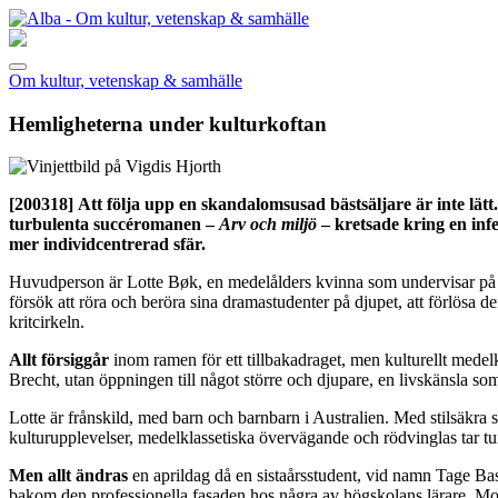
Om kultur, vetenskap & samhälle
Hemligheterna under kulturkoftan
[200318]
Att följa upp en skandalomsusad bästsäljare är inte lä
turbulenta succéromanen –
Arv och miljö
– kretsade kring en infe
mer individcentrerad sfär.
Huvudperson är Lotte Bøk, en medelålders kvinna som undervisar på Os
försök att röra och beröra sina dramastudenter på djupet, att förlös
kritcirkeln.
Allt försiggår
inom ramen för ett tillbakadraget, men kulturellt medelk
Brecht, utan öppningen till något större och djupare, en livskänsla som 
Lotte är frånskild, med barn och barnbarn i Australien. Med stilsäkra s
kulturupplevelser, medelklassetiska övervägande och rödvinglas tar t
Men allt ändras
en aprildag då en sistaårsstudent, vid namn Tage Bast
bakom den professionella fasaden hos några av högskolans lärare. Motv