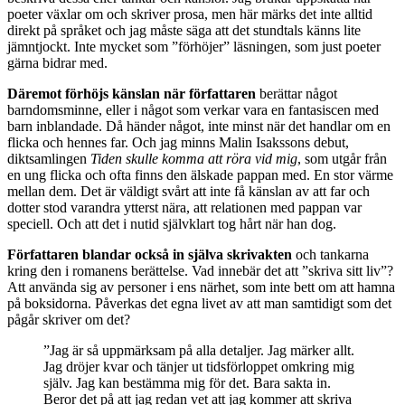
poeter växlar om och skriver prosa, men här märks det inte alltid
direkt på språket och jag måste säga att det stundtals känns lite
jämntjockt. Inte mycket som ”förhöjer” läsningen, som just poeter
gärna bidrar med.
Däremot förhöjs känslan när författaren
berättar något
barndomsminne, eller i något som verkar vara en fantasiscen med
barn inblandade. Då händer något, inte minst när det handlar om en
flicka och hennes far. Och jag minns Malin Isakssons debut,
diktsamlingen
Tiden skulle komma att röra vid mig
, som utgår från
en ung flicka och ofta finns den älskade pappan med. En stor värme
mellan dem. Det är väldigt svårt att inte få känslan av att far och
dotter stod varandra ytterst nära, att relationen med pappan var
speciell. Och att det i nutid självklart tog hårt när han dog.
Författaren blandar också in själva skrivakten
och tankarna
kring den i romanens berättelse. Vad innebär det att ”skriva sitt liv”?
Att använda sig av personer i ens närhet, som inte bett om att hamna
på boksidorna. Påverkas det egna livet av att man samtidigt som det
pågår skriver om det?
”Jag är så uppmärksam på alla detaljer. Jag märker allt.
Jag dröjer kvar och tänjer ut tidsförloppet omkring mig
själv. Jag kan bestämma mig för det. Bara sakta in.
Beror det på att jag redan vet att jag kommer att skriva