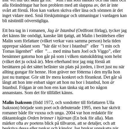
alla förändringar har hon problem med att slappna av, det är inte
svårt att förstå. Hon kan varken skriva eller läsa och sömnen är det
inget vidare med. Små förskjutningar och utmaningar i vardagen kan
bli nästintill oöverstigliga.
Ett bra tag in i romanen
, Jag är Istanbul
(Ordfront förlag), tycker jag
det känns lite onödigt, kanske lätt tjatigt, att Malin i berättelsen eller
Malin som författare (vilket verkar vara samma person) hela tiden
upprepar sådant som ”här där vi bor i Istanbul” eller ”i min och
Tomas lägenhet” eller ”… med mina barn Joel och Viggo”, eller
benämner gatorna hon går på som i vilken statsskildring som helst
(vilket det ju också är). Men efterhand tror jag mig förstå att
berättaren på det sättet befäster sin plats på jorden, i livet just nu när
allting gungar för henne. Hon gräver ner fötterna i den mylla hon
just nu trampar. Gör sitt liv mera konkret och förankrat. Det går så
långt att hon inte enbart säger att hon nu bor i Istanbul, hon
är
Istanbul. Frågan är om hon ens kan tänka sig att bo någon
annanstans. Som det för tillfället känns.
Malin Isaksson
(född 1972, och sondotter till författaren Ulla
Isaksson) började som poet och debuterade 1995, men har skrivit
romaner både för vuxna och unga. 2004 var hon redaktör för
diktantologin
Orden brinner i hjärnan
(En bok för alla). Man
märker ofta av poetens blick på tillvaron, att se detaljer, och att
beskriva dessa eller tankar och känslor. Jag brukar uppskatta när