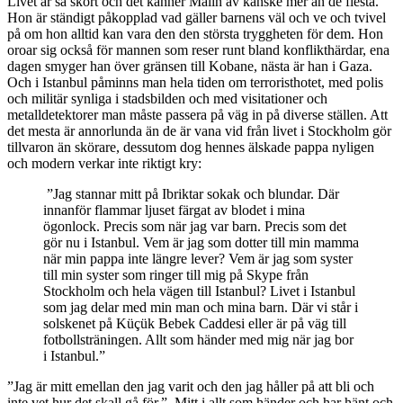
Livet är så skört och det känner Malin av kanske mer än de flesta.
Hon är ständigt påkopplad vad gäller barnens väl och ve och tvivel
på om hon alltid kan vara den den största tryggheten för dem. Hon
oroar sig också för mannen som reser runt bland konflikthärdar, ena
dagen smyger han över gränsen till Kobane, nästa är han i Gaza.
Och i Istanbul påminns man hela tiden om terroristhotet, med polis
och militär synliga i stadsbilden och med visitationer och
metalldetektorer man måste passera på väg in på diverse ställen. Att
det mesta är annorlunda än de är vana vid från livet i Stockholm gör
tillvaron än skörare, dessutom dog hennes älskade pappa nyligen
och modern verkar inte riktigt kry:
”Jag stannar mitt på Ibriktar sokak och blundar. Där
innanför flammar ljuset färgat av blodet i mina
ögonlock. Precis som när jag var barn. Precis som det
gör nu i Istanbul. Vem är jag som dotter till min mamma
när min pappa inte längre lever? Vem är jag som syster
till min syster som ringer till mig på Skype från
Stockholm och hela vägen till Istanbul? Livet i Istanbul
som jag delar med min man och mina barn. Där vi står i
solskenet på Küçük Bebek Caddesi eller är på väg till
fotbollsträningen. Allt som händer med mig när jag bor
i Istanbul.”
”Jag är mitt emellan den jag varit och den jag håller på att bli och
inte vet hur det skall gå för.” Mitt i allt som händer och har hänt och