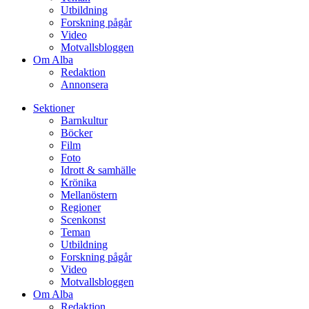
Utbildning
Forskning pågår
Video
Motvallsbloggen
Om Alba
Redaktion
Annonsera
Sektioner
Barnkultur
Böcker
Film
Foto
Idrott & samhälle
Krönika
Mellanöstern
Regioner
Scenkonst
Teman
Utbildning
Forskning pågår
Video
Motvallsbloggen
Om Alba
Redaktion