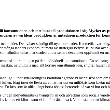
 till konsumtionen och inte bara till produktionen i sig. Mycket av
ta andelen av världens produktion är antagligen produktion för kon
k och kläder. Den växer ständigt till nya marknader. Kosmetika var tidi
r för många länders ekonomi numera av strategisk betydelse. Vi har även
 som allmänt kallas marknaden under senare decennier uppfunnit en mark
stematiska inriktningen på den individuella konsumtionen. En tvättstuga
n, naturligtvis med allt kortare omsättningstider, snurrar hjulen i mar
oändliga. I industrialiseringens barndom agerade vi människor som om ti
 luften. Idag inser de flesta att vi närmar oss en miljökris som kostar män
risen. En kris som är olika långt borta för oss beroende på var vi bor och
ur den individualistiska tvångströjan och utvecklas som sociala varelser, 
as kan av ett klimat som vi kan fortsätta leva i. Vi konstaterar att klim