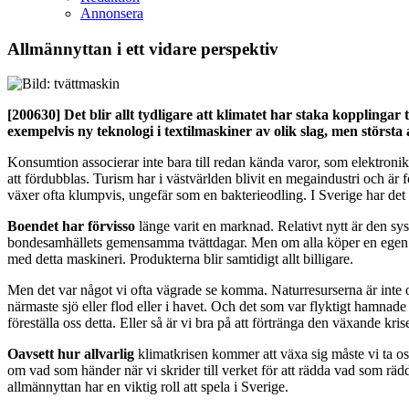
Annonsera
Allmännyttan i ett vidare perspektiv
[200630]
Det blir allt tydligare att klimatet har staka kopplingar
exempelvis ny teknologi i textilmaskiner av olik slag, men störs
Konsumtion associerar inte bara till redan kända varor, som elektroni
att fördubblas. Turism har i västvärlden blivit en megaindustri och ä
växer ofta klumpvis, ungefär som en bakterieodling. I Sverige har det
Boendet har förvisso
länge varit en marknad. Relativt nytt är den sy
bondesamhällets gemensamma tvättdagar. Men om alla köper en egen maski
med detta maskineri. Produkterna blir samtidigt allt billigare.
Men det var något vi ofta vägrade se komma. Naturresurserna är inte 
närmaste sjö eller flod eller i havet. Och det som var flyktigt hamnade i
föreställa oss detta. Eller så är vi bra på att förtränga den växande k
Oavsett hur allvarlig
klimatkrisen kommer att växa sig måste vi ta oss 
om vad som händer när vi skrider till verket för att rädda vad som rädd
allmännyttan har en viktig roll att spela i Sverige.