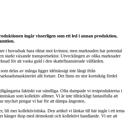
 produktionen ingår visserligen som ett led i annan produktion,
sumtion.
gare i huvudsak bara riktat mot kvinnor, men marknaden har potential
 en starkt växande transportsektor. Utvecklingen av olika marknader
nad för att vaska guld i den skattefinansierade välfärden.
 som delas av många ligger idémässigt inte långt ifrån
knadsmaskineriet allt fortare. Det finns en stor kortsiktig fördel
llgångarna faktiskt var oändliga. Ofta dumpade vi restprodukterna i
niskan som kollektiv alltmer. Vi är inte tillräckligt fantasifulla att
 hur mycket pengar vi har för att dämpa ångesten.
bli mer kollektivistiska. Den artikel vi länkar till här ingår i ett tema
atet hänger ihop med demokrati och kollektivt handlande. Vi ser att