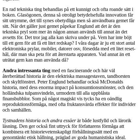
En rad tekniska ting behandlas på ett kunnigt och ofta roande sätt i
boken. Glasögonen, denna så otroligt betydelsefulla innovation får
sitt utrymme, det till synes obetydliga men så användbara gemet får
sitt. När det gäller just gemet påpekar Englund att det är den
tekniska pryl som mer än någon annan används till annat än det
avsetts för. Det tror jag alla kan skriva under på. Vem har inte böjt
till ett gem för att få ett litet redskap? I våra dagar är ju ett stort antal
elektroniska prylar, mobiler, datorer osv, försedda med ett litet reset-
hål, där man ska peta för att återstarta apparaten. Vad annat än ett
uträtat gem kan man använda då?
Andra intressanta ting
med en fascinerande och här väl
återberättad historia är den elektriska massagestaven, tandborsten
och skyltfönstret. Peter Englund behandlar också McDonalds
historia, med dess enorma impact på konsumtionsmönster, och den
holländska tulpansvindeln, urmodern till alla uppblåsta
finansbubblor. Som på något magiskt vis tycks ha en oändlig
reproduktionsförmåga, med ofta fruktansvärda effekter för individer
och samhällen.
Tystnadens historia och andra essäer
är både lustfylld och lärorik
läsning. Den ger också fint uttryck för författarens förmåga att
kombinera ett historievetenskapligt förhållningssätt med en
genomtänkt etisk hållning, präglad av goda humanistiska ideal.