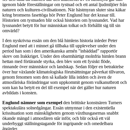
igenom både föreställningar om tystnad och ett antal ljudmiljöer från
naturen och kulturen-civilisationen. När hästmyran sluter sina käkar
kring bromsens fasettöga hör Peter Englund hur det krasar till.
Historien om tystnaden blir också historien om lyssnandet. Vad har
lyssnandet betytt för hur människan tolkat och förhållit sig till sin
omvärld?
I den nyskrivna essän om den blå himlens historia inleder Peter
Englund med att i minnet gå tillbaka till upplevelser under den
period han som i den amerikanska armén ”inbäddad” rapportör
skrev om Irakkriget. Under den obarmhärtigt molnfria himlen brann
hettan med förtärande styrka, den blev som ett fysiskt flöde,
rinnande över människor och landskap. Sedan följer en betraktelse
över hur växlande klimatologiska förutsättningar påverkat tillvaron,
genom fenomen som den så kallade lilla istiden och även de
atmosfäriska förändringar som uppkommit genom vulkanutbrott och
som kan ha betytt en del till exempel när det gäller hur naturen
avbildats i konsten.
Englund nämner som exempel
den brittiske konstnären Turners
spektakulära solnedgångar. Essän utmynnar i den existentiella
krissituation som mänskligheten genom växthusgasernas snabbt
ökande mängd i atmosfären står inför, och blir också ett väl
underbyggt ställningstagande för ingripande och omedelbara
åtgärder.