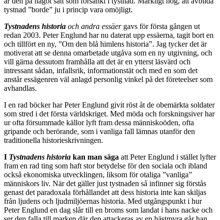
är den på något sätt som försänkt i tystnad. Märkligt nog, att avbilda
tystnad ”borde” ju i princip vara omöjligt.
Tystnadens historia
och andra essäer
gavs för första gången ut
redan 2003. Peter Englund har nu daterat upp essäerna, tagit bort en
och tillfört en ny, ”Om den blå himlens historia”. Jag tycker det är
motiverat att se denna omarbetade utgåva som en ny utgivning, och
vill gärna dessutom framhålla att det är en ytterst läsvärd och
intressant sådan, infallsrik, informationstät och med en som det
anstår essägenren väl anlagd personlig vinkel på det företeelser som
avhandlas.
I en rad böcker har Peter Englund givit röst åt de obemärkta soldater
som stred i det första världskriget. Med möda och forskningsiver har
ur ofta försummade källor lyft fram dessa människoöden, ofta
gripande och berörande, som i vanliga fall lämnas utanför den
traditionella historieskrivningen.
I
Tystnadens historia
kan man säga
att Peter Englund i stället lyfter
fram en rad ting som haft stor betydelse för den sociala och ibland
också ekonomiska utvecklingen, liksom för otaliga ”vanliga”
människors liv. När det gäller just tystnaden så infinner sig förstås
genast det paradoxala förhållandet att dess historia inte kan skiljas
från ljudens och ljudmiljöernas historia. Med utgångspunkt i hur
Peter Englund en dag slår till en broms som landat i hans nacke och
ser den falla till marken där den attackeras av en hästmyra går han