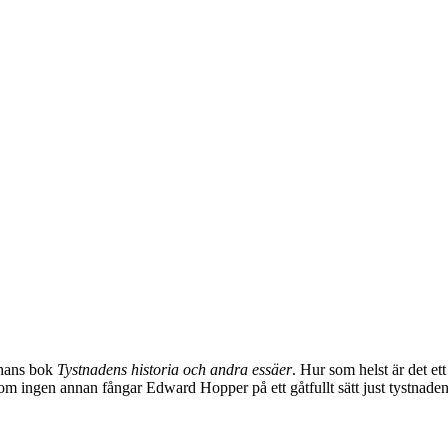
l hans bok
Tystnadens historia och andra essäer
. Hur som helst är det et
om ingen annan fångar Edward Hopper på ett gåtfullt sätt just tystnade