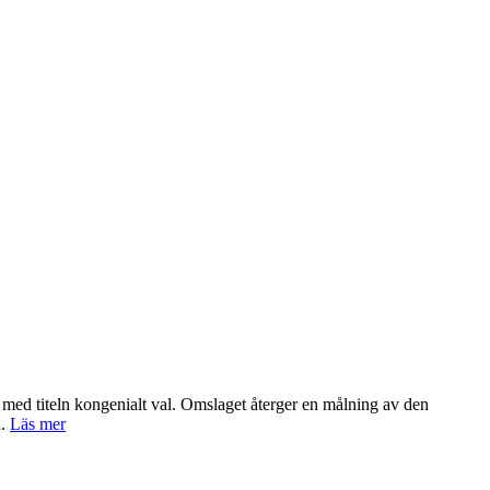
t med titeln kongenialt val. Omslaget återger en målning av den
n.
Läs mer