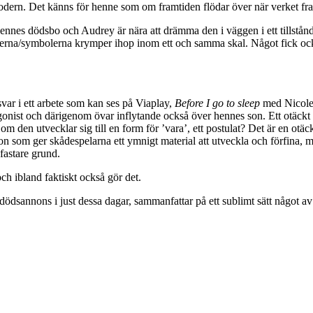
ern. Det känns för henne som om framtiden flödar över när verket fr
 hennes dödsbo och Audrey är nära att drämma den i väggen i ett tillstånd 
rna/symbolerna krymper ihop inom ett och samma skal. Något fick också
svar i ett arbete som kan ses på Viaplay,
Before I go to sleep
med Nicole 
onist och därigenom övar inflytande också över hennes son. Ett otäckt int
om den utvecklar sig till en form för ’vara’, ett postulat? Det är en otäc
on som ger skådespelarna ett ymnigt material att utveckla och förfina, m
fastare grund.
h ibland faktiskt också gör det.
dsannons i just dessa dagar, sammanfattar på ett sublimt sätt något av de