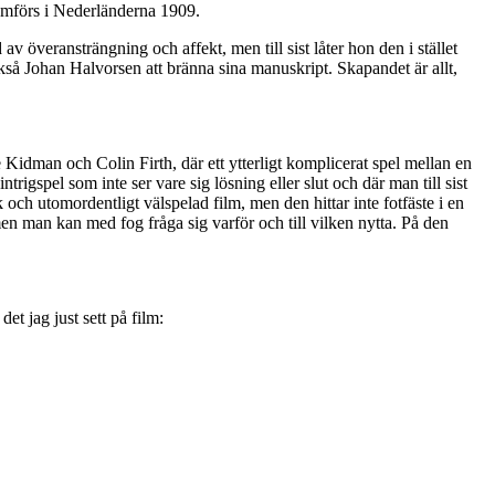
amförs i Nederländerna 1909.
av överansträngning och affekt, men till sist låter hon den i stället
 Johan Halvorsen att bränna sina manuskript. Skapandet är allt,
Kidman och Colin Firth, där ett ytterligt komplicerat spel mellan en
rigspel som inte ser vare sig lösning eller slut och där man till sist
k och utomordentligt välspelad film, men den hittar inte fotfäste i en
en man kan med fog fråga sig varför och till vilken nytta. På den
t jag just sett på film: