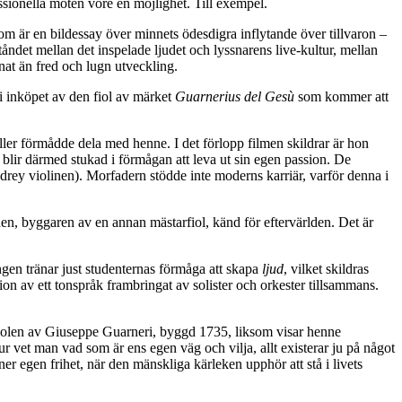
ssionella möten vore en möjlighet. Till exempel.
om är en bildessay över minnets ödesdigra inflytande över tillvaron –
ndet mellan det inspelade ljudet och lyssnarens live-kultur, mellan
nat än fred och lugn utveckling.
i inköpet av den fiol av märket
Guarnerius del Gesù
som kommer att
ller förmådde dela med henne. I det förlopp filmen skildrar är hon
 blir därmed stukad i förmågan att leva ut sin egen passion. De
ey violinen). Morfadern stödde inte moderns karriär, varför denna i
n, byggaren av en annan mästarfiol, känd för eftervärlden. Det är
ngen tränar just studenternas förmåga att skapa
ljud
, vilket skildras
n av ett tonspråk frambringat av solister och orkester tillsammans.
 fiolen av Giuseppe Guarneri, byggd 1735, liksom visar henne
r vet man vad som är ens egen väg och vilja, allt existerar ju på något
er egen frihet, när den mänskliga kärleken upphör att stå i livets