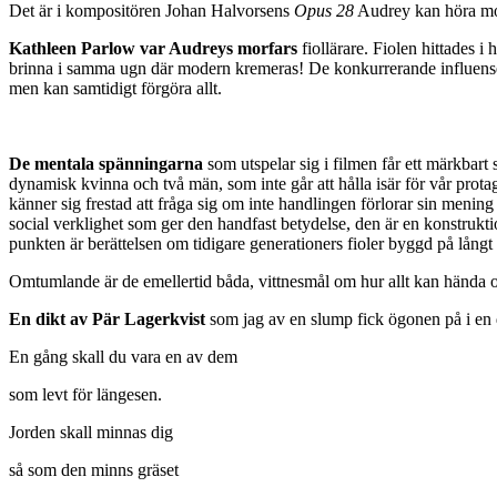
Det är i kompositören Johan Halvorsens
Opus 28
Audrey kan höra mod
Kathleen Parlow var Audreys morfars
fiollärare. Fiolen hittades i
brinna i samma ugn där modern kremeras! De konkurrerande influense
men kan samtidigt förgöra allt.
De mentala spänningarna
som utspelar sig i filmen får ett märkbart 
dynamisk kvinna och två män, som inte går att hålla isär för vår protag
känner sig frestad att fråga sig om inte handlingen förlorar sin mening 
social verklighet som ger den handfast betydelse, den är en konstrukti
punkten är berättelsen om tidigare generationers fioler byggd på långt 
Omtumlande är de emellertid båda, vittnesmål om hur allt kan hända oc
En dikt av Pär Lagerkvist
som jag av en slump fick ögonen på i en dö
En gång skall du vara en av dem
som levt för längesen.
Jorden skall minnas dig
så som den minns gräset