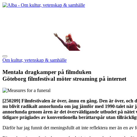
Om kultur, vetenskap & samhälle
Mentala dragkamper på filmduken
Göteborg filmfestival möter streaming på internet
[250209]
Filmfestivalen är över, ännu en gång. Den är över, och de
nu blivit radikalt annorlunda om jag jämför med 1990-talet när ja
annorlunda genom åren är det överväldigande utbudet på nätet via 
tidigare präglades av konventionella berättarspår utan tillräckli
Därför har jag funnit det meningsfullt att inte reflektera mer än en av fe