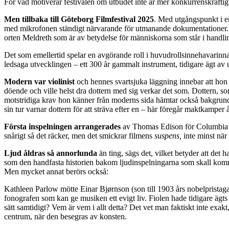
För vad motiverar festivalen om utbudet inte är mer konkurrenskraftig
Men tillbaka till Göteborg
Filmfestival 2025
. Med utgångspunkt i e
med mikrofonen ständigt närvarande för utmanande dokumentationer. Fon
orten Meldreth som är av betydelse för människorna som står i handling
Det som emellertid spelar en avgörande roll i huvudrollsinnehavarinn
ledsaga utvecklingen – ett 300 år gammalt instrument, tidigare ägt av 
Modern var violinist
och hennes svartsjuka läggning innebar att hon 
döende och ville helst dra dottern med sig verkar det som. Dottern, so
motstridiga krav hon känner från moderns sida hämtar också bakgrund
sin tur varnar dottern för att sträva efter en – här föregår maktkamper 
Första inspelningen arrangerades
av Thomas Edison för Columbia Re
snårigt så det räcker, men det smickrar filmens
suspens,
inte minst när
Ljud åldras så annorlunda
än ting, sägs det, vilket betyder att det
som den handfasta historien bakom ljudinspelningarna som skall komma 
Men mycket annat berörs också:
Kathleen Parlow mötte Einar Bjørnson (son till 1903 års nobelpristaga
fonografen som kan ge musiken ett evigt liv. Fiolen hade tidigare ägts
sätt samtidigt? Vem är vem i allt detta? Det vet man faktiskt inte exak
centrum, när den besegras av konsten.