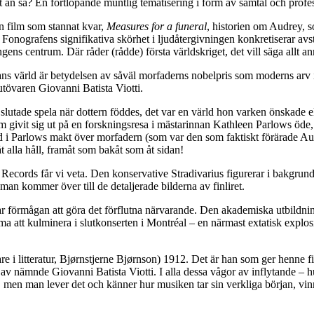
t än så? En fortlöpande muntlig tematisering i form av samtal och profe
n film som stannat kvar,
Measures for a funeral
, historien om Audrey, s
ografens signifikativa skörhet i ljudåtergivningen konkretiserar avstå
ens centrum. Där råder (rådde) första världskriget, det vill säga allt an
ans värld är betydelsen av såväl morfaderns nobelpris som moderns arv 
utövaren Giovanni Batista Viotti.
slutade spela när dottern föddes, det var en värld hon varken önskade e
m givit sig ut på en forskningsresa i mästarinnan Kathleen Parlows öde,
 i Parlows makt över morfadern (som var den som faktiskt förärade Audr
åt alla håll, framåt som bakåt som åt sidan!
cords får vi veta. Den konservative Stradivarius figurerar i bakgrunde
 man kommer över till de detaljerade bilderna av finliret.
 har förmågan att göra det förflutna närvarande. Den akademiska utbildni
att kulminera i slutkonserten i Montréal – en närmast extatisk explosio
re i litteratur, Bjørnstjerne Bjørnson) 1912. Det är han som ger henne
 av nämnde Giovanni Batista Viotti. I alla dessa vågor av inflytande – hu
t, men man lever det och känner hur musiken tar sin verkliga början, vinn