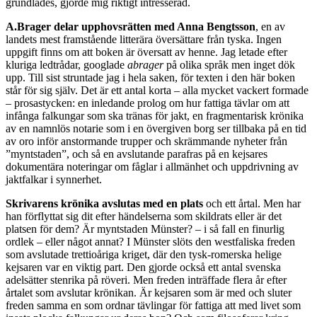
grundlades, gjorde mig riktigt intresserad.
A.Brager delar upphovsrätten med Anna Bengtsson
, en av
landets mest framstående litterära översättare från tyska. Ingen
uppgift finns om att boken är översatt av henne. Jag letade efter
kluriga ledtrådar, googlade
abrager
på olika språk men inget dök
upp. Till sist struntade jag i hela saken, för texten i den här boken
står för sig själv. Det är ett antal korta – alla mycket vackert formade
– prosastycken: en inledande prolog om hur fattiga tävlar om att
infånga falkungar som ska tränas för jakt, en fragmentarisk krönika
av en namnlös notarie som i en övergiven borg ser tillbaka på en tid
av oro inför anstormande trupper och skrämmande nyheter från
”myntstaden”, och så en avslutande parafras på en kejsares
dokumentära noteringar om fåglar i allmänhet och uppdrivning av
jaktfalkar i synnerhet.
Skrivarens krönika avslutas med en plats
och ett årtal. Men har
han förflyttat sig dit efter händelserna som skildrats eller är det
platsen för dem? Är myntstaden Münster? – i så fall en finurlig
ordlek – eller något annat? I Münster slöts den westfaliska freden
som avslutade trettioåriga kriget, där den tysk-romerska helige
kejsaren var en viktig part. Den gjorde också ett antal svenska
adelsätter stenrika på röveri. Men freden inträffade flera år efter
årtalet som avslutar krönikan. Är kejsaren som är med och sluter
freden samma en som ordnar tävlingar för fattiga att med livet som