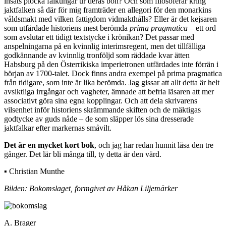
insats plocka falkungar ur deras bon? Och som filosoferar kring
jaktfalken så där för mig framträder en allegori för den monarkins
våldsmakt med vilken fattigdom vidmakthålls? Eller är det kejsaren
som utfärdade historiens mest berömda
prima pragmatica
– ett ord
som avslutar ett tidigt textstycke i krönikan? Det passar med
anspelningarna på en kvinnlig interimsregent, men det tillfälliga
godkännande av kvinnlig tronföljd som räddade kvar ätten
Habsburg på den Österrikiska imperietronen utfärdades inte förrän i
början av 1700-talet. Dock finns andra exempel på prima pragmatica
från tidigare, som inte är lika berömda. Jag gissar att allt detta är helt
avsiktliga irrgångar och vagheter, ämnade att befria läsaren att mer
associativt göra sina egna kopplingar. Och att dela skrivarens
vilsenhet inför historiens skrämmande skiften och de mäktigas
godtycke av guds nåde – de som släpper lös sina dresserade
jaktfalkar efter markernas småvilt.
Det är en mycket kort bok
, och jag har redan hunnit läsa den tre
gånger. Det lär bli många till, ty detta är den värd.
▪ Christian Munthe
Bilden: Bokomslaget, formgivet av Håkan Liljemärker
A. Brager