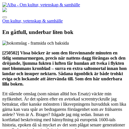
Om kultur, vetenskap & samhälle
En gåtfull, underbar liten bok
[250502]
Vissa böcker är som den försvinnande minuten en
tidig sommarmorgon, precis när nattens dagg förångas och den
dröjande, ljumma fukten i luften får humlan att tveka i flykten
mot blommans kronblad – surra en extra saltomortal innan hon
landar och insuper nektarn. Sådana ögonblick är både trolskt
eviga och lockande att återvända till. Som den här underbara
lilla boken.
Ett slående omslag (som nästan alltid hos Ersatz) väckte min
nyfikenhet. Är det spåren efter en avtorkad screentryckrulle jag
betraktar, eller kanske mönstren i liksvepningens huvudduk som lika
gärna kan vara spår av bedragarens förslagenhet som av frälsarens
anlete? Vem är A. Brager? frågade jag mig sedan. Innan en
kortfattad beskrivning med hänsyftning på europeisk 1600-tals
historia, epoken då så mycket av det som plågat senare generationer