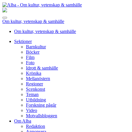
Om kultur, vetenskap & samhälle
Om kultur, vetenskap & samhälle
Sektioner
Barnkultur
Böcker
Film
Foto
Idrott & samhälle
Krönika
Mellanöstern
Regioner
Scenkonst
Teman
Utbildning
Forskning pågår
Video
Motvallsbloggen
Om Alba
Redaktion
Annonsera