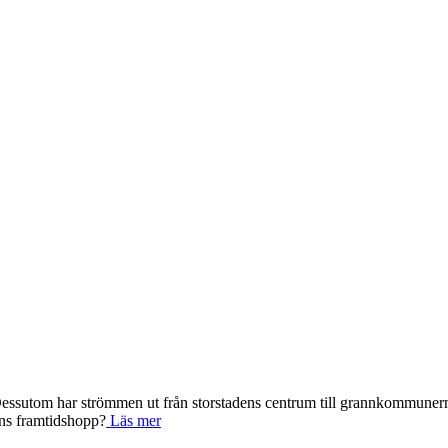
. Dessutom har strömmen ut från storstadens centrum till grannkommunern
dens framtidshopp?
Läs mer