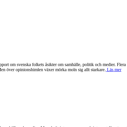
apport om svenska folkets åsikter om samhälle, politik och medier. Fler
. Men över opinionshimlen växer mörka moln sig allt starkare.
Läs mer