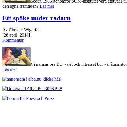
Sedan 1986 genomför SOM-institutet våra attityder til
den egna framtiden?
Läs mer
Ett spöke under radarn
Av Christer Wigerfelt
[28 april, 2014]
Kommentar
Vi närmar oss EU-valet och intresset bör väl åtminston
Läs mer