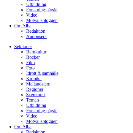
Utbildning
Forskning pågår
Video
Motvallsbloggen
Om Alba
Redaktion
Annonsera
Sektioner
Barnkultur
Böcker
Film
Foto
Idrott & samhälle
Krönika
Mellanöstern
Regioner
Scenkonst
Teman
Utbildning
Forskning pågår
Video
Motvallsbloggen
Om Alba
Redaktion