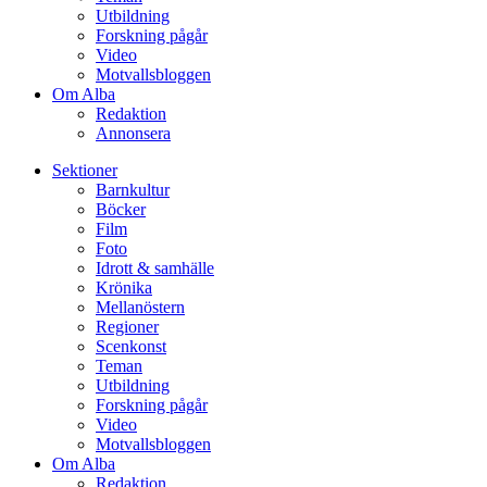
Utbildning
Forskning pågår
Video
Motvallsbloggen
Om Alba
Redaktion
Annonsera
Sektioner
Barnkultur
Böcker
Film
Foto
Idrott & samhälle
Krönika
Mellanöstern
Regioner
Scenkonst
Teman
Utbildning
Forskning pågår
Video
Motvallsbloggen
Om Alba
Redaktion