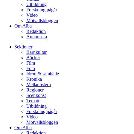
Utbildning
Forskning pågår
Video
Motvallsbloggen
Om Alba
Redaktion
Annonsera
Sektioner
Barnkultur
Böcker
Film
Foto
Idrott & samhälle
Krönika
Mellanöstern
Regioner
Scenkonst
Teman
Utbildning
Forskning pågår
Video
Motvallsbloggen
Om Alba
Redaktion