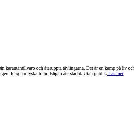
in karantäntillvaro och återuppta tävlingarna. Det är en kamp på liv oc
gen. Idag har tyska fotbollsligan återstartat. Utan publik.
Läs mer