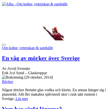
Om kultur, vetenskap & samhälle
En våg av mörker över Sverige
Av Arvid Svenske
Erik Axl Sund – Glaskroppar
[29 oktober, 2014]
Böcker
Någon dricker flertalet glas vodka och klorin. En annan hänger sig i
pianotråd. Allt fler makabra självmord sker i rask takt runtom i
Sverige.
Läs mer
Vem har sänkt lönerna?