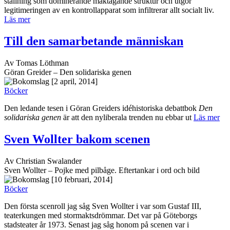
ställning som dominerande maktägande struktur och utgör
legitimeringen av en kontrollapparat som infiltrerar allt socialt liv.
Läs mer
Till den samarbetande människan
Av Tomas Löthman
Göran Greider – Den solidariska genen
[2 april, 2014]
Böcker
Den ledande tesen i Göran Greiders idéhistoriska debattbok
Den
solidariska genen
är att den nyliberala trenden nu ebbar ut
Läs mer
Sven Wollter bakom scenen
Av Christian Swalander
Sven Wollter – Pojke med pilbåge. Eftertankar i ord och bild
[10 februari, 2014]
Böcker
Den första scenroll jag såg Sven Wollter i var som Gustaf III,
teaterkungen med stormaktsdrömmar. Det var på Göteborgs
stadsteater år 1973. Senast jag såg honom på scenen var i