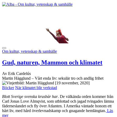
Om kultur, vetenskap & samhälle
Gud, naturen, Mammon och klimatet
Av Erik Cardelús
Martin Hägglund – Vårt enda liv: sekulär tro och andlig frihet
[19 november, 2020]
Böcker
När klimatet blir verkstad
Blott Sverige svenska krusbär har
. De välkända orden kommer från
Carl Jonas Love Almqvist, som utblottad och jagad tvingades lämna
fäderneslandet och fly över Atlanten. I Amerika väntade honom ett
hårt liv, med hård överlevnadskamp och gnagande hemlängtan.
Läs
mer