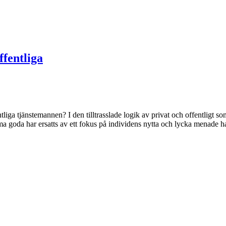
ffentliga
liga tjänstemannen? I den tilltrasslade logik av privat och offentligt som
 goda har ersatts av ett fokus på individens nytta och lycka menade ha