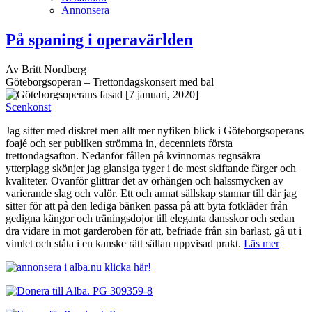
Annonsera
På spaning i operavärlden
Av Britt Nordberg
Göteborgsoperan – Trettondagskonsert med bal
[7 januari, 2020]
Scenkonst
Jag sitter med diskret men allt mer nyfiken blick i Göteborgsoperans
foajé och ser publiken strömma in, decenniets första
trettondagsafton. Nedanför fållen på kvinnornas regnsäkra
ytterplagg skönjer jag glansiga tyger i de mest skiftande färger och
kvaliteter. Ovanför glittrar det av örhängen och halssmycken av
varierande slag och valör. Ett och annat sällskap stannar till där jag
sitter för att på den lediga bänken passa på att byta fotkläder från
gedigna kängor och träningsdojor till eleganta dansskor och sedan
dra vidare in mot garderoben för att, befriade från sin barlast, gå ut i
vimlet och ståta i en kanske rätt sällan uppvisad prakt.
Läs mer