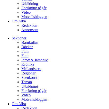
Utbildning
Forskning pågår
Video
Motvallsbloggen
Om Alba
Redaktion
Annonsera
Sektioner
Barnkultur
Böcker
Film
Foto
Idrott & samhälle
Krönika
Mellanöstern
Regioner
Scenkonst
Teman
Utbildning
Forskning pågår
Video
Motvallsbloggen
Om Alba
Redaktion