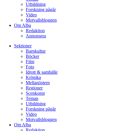
Utbildning
Forskning pågår
Video
Motvallsbloggen
Om Alba
Redaktion
Annonsera
Sektioner
Barnkultur
Böcker
Film
Foto
Idrott & samhälle
Krönika
Mellanöstern
Regioner
Scenkonst
Teman
Utbildning
Forskning pågår
Video
Motvallsbloggen
Om Alba
Redaktion