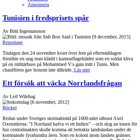
Annonsera
Tunisien i fredsprisets spår
Av Bitti Ingemansson
[9 december, 2015]
Reportage
Tisdagen den 24 november kvart över fem på eftermiddagen
försökte en ung man klädd i kamouflagekläder som en soldat kliva
på en militärbuss på Mohammed V:s gata mitt i Tunis. Men
chauffören gav honom inte tillträde.
Läs mer
Ett försök att väcka Norrlandsfrågan
Av Leif Wilehag
[6 november, 2012]
Böcker
Redan under Sveriges stormaktstid på 1600-talet utbrast Axel
Oxenstierna: ”I Norrland hafva vi ett Indien” – och slog an tonen för
hur centralmakten skulle komma att betrakta landsändan under de
kommande fyrahundra åren. Som en koloni inom landets gränser.